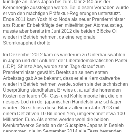
kündigte an, dass Japan bis zum Jahr 2040 aus der
Kernenergie aussteigen werde. Bei diesem Vorhaben wurde
er von den mächtigen Präfektur-Regierungen unterstützt.
Ende 2011 kam Yoshihiko Noda als neuer Premierminister
ans Ruder. Er bekräftigte den mittelfristigen Atomausstieg,
musste aber bereits im Juni 2012 die beiden Blöcke Oi
wieder in Betrieb nehmen, da eine regionale
Stromknappheit drohte.
Im Dezember 2012 kam es wiederum zu Unterhauswahlen
in Japan und der Anführer der Liberaldemokratischen Partei
(LDP), Shinzo Abe, wurde zehn Tage darauf zum
Premierminister gewählt. Bereits an seinem ersten
Arbeitstag gab Abe bekannt, dass er alle Kernkraftwerke
wieder in Betrieb nehmen werde, sofern sie der technischen
Überprüfung standhalten. Er wies u. a. auf die horrenden
Kosten der teuren Öl-, Gas- und Kohleimporte hin, die ein
riesiges Loch in der japanischen Handelsbilanz schlagen
würden. So schloss diese Bilanz allein im Jahr 2013 mit
einem Defizit von 10 Billionen Yen, umgerechnet etwa 100
Milliarden Euro. Als erstes werden wohl die beiden
Kernkraftwerke Senda an der Südspitze Japans in Betrieb
genommen, die im September 2014 alle Tests bestanden