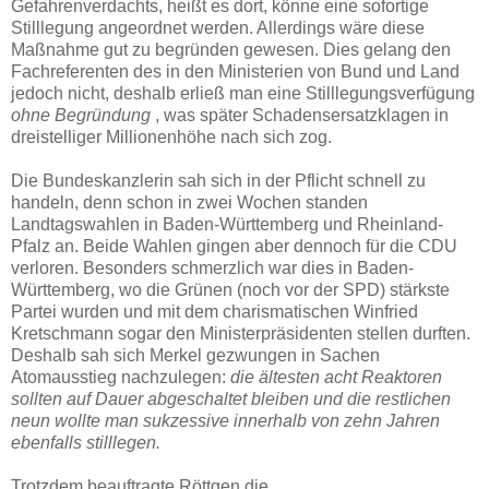
Gefahrenverdachts, heißt es dort, könne eine sofortige
Stilllegung angeordnet werden. Allerdings wäre diese
Maßnahme gut zu begründen gewesen. Dies gelang den
Fachreferenten des in den Ministerien von Bund und Land
jedoch nicht, deshalb erließ man eine Stilllegungsverfügung
ohne Begründung
, was später Schadensersatzklagen in
dreistelliger Millionenhöhe nach sich zog.
Die Bundeskanzlerin sah sich in der Pflicht schnell zu
handeln, denn schon in zwei Wochen standen
Landtagswahlen in Baden-Württemberg und Rheinland-
Pfalz an. Beide Wahlen gingen aber dennoch für die CDU
verloren. Besonders schmerzlich war dies in Baden-
Württemberg, wo die Grünen (noch vor der SPD) stärkste
Partei wurden und mit dem charismatischen Winfried
Kretschmann sogar den Ministerpräsidenten stellen durften.
Deshalb sah sich Merkel gezwungen in Sachen
Atomausstieg nachzulegen:
die ältesten acht Reaktoren
sollten auf Dauer abgeschaltet bleiben und die restlichen
neun wollte man sukzessive innerhalb von zehn Jahren
ebenfalls stilllegen.
Trotzdem beauftragte Röttgen die