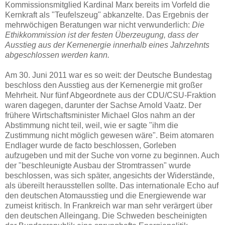
Kommissionsmitglied Kardinal Marx bereits im Vorfeld die
Kernkraft als "Teufelszeug" abkanzelte. Das Ergebnis der
mehrwöchigen Beratungen war nicht verwunderlich:
Die
Ethikkommission ist der festen Überzeugung, dass der
Ausstieg aus der Kernenergie innerhalb eines Jahrzehnts
abgeschlossen werden kann.
Am 30. Juni 2011 war es so weit: der Deutsche Bundestag
beschloss den Ausstieg aus der Kernenergie mit großer
Mehrheit. Nur fünf Abgeordnete aus der CDU/CSU-Fraktion
waren dagegen, darunter der Sachse Arnold Vaatz. Der
frühere Wirtschaftsminister Michael Glos nahm an der
Abstimmung nicht teil, weil, wie er sagte "ihm die
Zustimmung nicht möglich gewesen wäre". Beim atomaren
Endlager wurde de facto beschlossen, Gorleben
aufzugeben und mit der Suche von vorne zu beginnen. Auch
der "beschleunigte Ausbau der Stromtrassen" wurde
beschlossen, was sich später, angesichts der Widerstände,
als übereilt herausstellen sollte. Das internationale Echo auf
den deutschen Atomausstieg und die Energiewende war
zumeist kritisch. In Frankreich war man sehr verärgert über
den deutschen Alleingang. Die Schweden bescheinigten