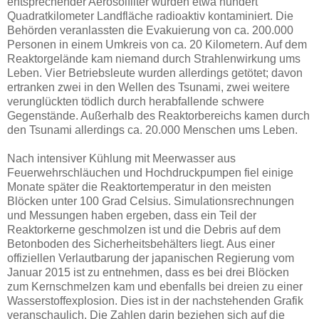
entsprechender Aerosolfilter wurden etwa hundert
Quadratkilometer Landfläche radioaktiv kontaminiert. Die
Behörden veranlassten die Evakuierung von ca. 200.000
Personen in einem Umkreis von ca. 20 Kilometern. Auf dem
Reaktorgelände kam niemand durch Strahlenwirkung ums
Leben. Vier Betriebsleute wurden allerdings getötet; davon
ertranken zwei in den Wellen des Tsunami, zwei weitere
verunglückten tödlich durch herabfallende schwere
Gegenstände. Außerhalb des Reaktorbereichs kamen durch
den Tsunami allerdings ca. 20.000 Menschen ums Leben.
Nach intensiver Kühlung mit Meerwasser aus
Feuerwehrschläuchen und Hochdruckpumpen fiel einige
Monate später die Reaktortemperatur in den meisten
Blöcken unter 100 Grad Celsius. Simulationsrechnungen
und Messungen haben ergeben, dass ein Teil der
Reaktorkerne geschmolzen ist und die Debris auf dem
Betonboden des Sicherheitsbehälters liegt. Aus einer
offiziellen Verlautbarung der japanischen Regierung vom
Januar 2015 ist zu entnehmen, dass es bei drei Blöcken
zum Kernschmelzen kam und ebenfalls bei dreien zu einer
Wasserstoffexplosion. Dies ist in der nachstehenden Grafik
veranschaulich. Die Zahlen darin beziehen sich auf die