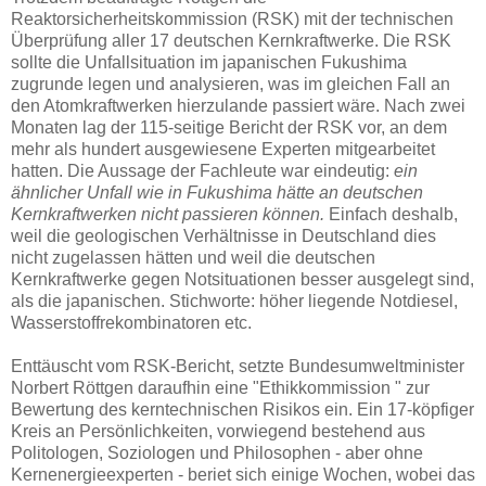
Reaktorsicherheitskommission (RSK) mit der technischen
Überprüfung aller 17 deutschen Kernkraftwerke. Die RSK
sollte die Unfallsituation im japanischen Fukushima
zugrunde legen und analysieren, was im gleichen Fall an
den Atomkraftwerken hierzulande passiert wäre. Nach zwei
Monaten lag der 115-seitige Bericht der RSK vor, an dem
mehr als hundert ausgewiesene Experten mitgearbeitet
hatten. Die Aussage der Fachleute war eindeutig:
ein
ähnlicher Unfall wie in Fukushima hätte an deutschen
Kernkraftwerken nicht passieren können.
Einfach deshalb,
weil die geologischen Verhältnisse in Deutschland dies
nicht zugelassen hätten und weil die deutschen
Kernkraftwerke gegen Notsituationen besser ausgelegt sind,
als die japanischen. Stichworte: höher liegende Notdiesel,
Wasserstoffrekombinatoren etc.
Enttäuscht vom RSK-Bericht, setzte Bundesumweltminister
Norbert Röttgen daraufhin eine "Ethikkommission " zur
Bewertung des kerntechnischen Risikos ein. Ein 17-köpfiger
Kreis an Persönlichkeiten, vorwiegend bestehend aus
Politologen, Soziologen und Philosophen - aber ohne
Kernenergieexperten - beriet sich einige Wochen, wobei das