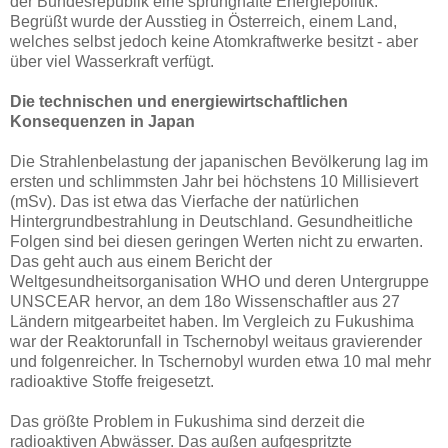
der Bundesrepublik eine sprunghafte Energiepolitik.
Begrüßt wurde der Ausstieg in Österreich, einem Land,
welches selbst jedoch keine Atomkraftwerke besitzt - aber
über viel Wasserkraft verfügt.
Die technischen und energiewirtschaftlichen
Konsequenzen in Japan
Die Strahlenbelastung der japanischen Bevölkerung lag im
ersten und schlimmsten Jahr bei höchstens 10 Millisievert
(mSv). Das ist etwa das Vierfache der natürlichen
Hintergrundbestrahlung in Deutschland. Gesundheitliche
Folgen sind bei diesen geringen Werten nicht zu erwarten.
Das geht auch aus einem Bericht der
Weltgesundheitsorganisation WHO und deren Untergruppe
UNSCEAR hervor, an dem 18o Wissenschaftler aus 27
Ländern mitgearbeitet haben. Im Vergleich zu Fukushima
war der Reaktorunfall in Tschernobyl weitaus gravierender
und folgenreicher. In Tschernobyl wurden etwa 10 mal mehr
radioaktive Stoffe freigesetzt.
Das größte Problem in Fukushima sind derzeit die
radioaktiven Abwässer. Das außen aufgespritzte