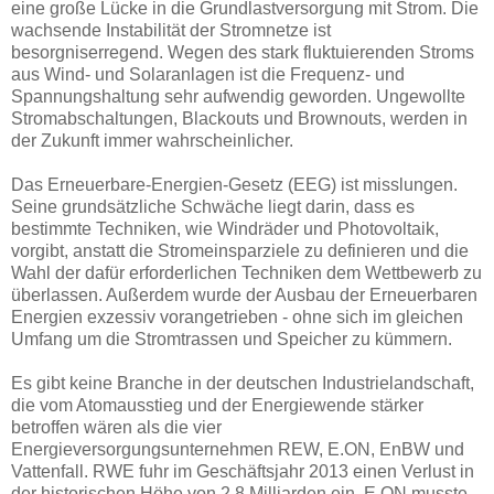
eine große Lücke in die Grundlastversorgung mit Strom. Die
wachsende Instabilität der Stromnetze ist
besorgniserregend. Wegen des stark fluktuierenden Stroms
aus Wind- und Solaranlagen ist die Frequenz- und
Spannungshaltung sehr aufwendig geworden. Ungewollte
Stromabschaltungen, Blackouts und Brownouts, werden in
der Zukunft immer wahrscheinlicher.
Das Erneuerbare-Energien-Gesetz (EEG) ist misslungen.
Seine grundsätzliche Schwäche liegt darin, dass es
bestimmte Techniken, wie Windräder und Photovoltaik,
vorgibt, anstatt die Stromeinsparziele zu definieren und die
Wahl der dafür erforderlichen Techniken dem Wettbewerb zu
überlassen. Außerdem wurde der Ausbau der Erneuerbaren
Energien exzessiv vorangetrieben - ohne sich im gleichen
Umfang um die Stromtrassen und Speicher zu kümmern.
Es gibt keine Branche in der deutschen Industrielandschaft,
die vom Atomausstieg und der Energiewende stärker
betroffen wären als die vier
Energieversorgungsunternehmen REW, E.ON, EnBW und
Vattenfall. RWE fuhr im Geschäftsjahr 2013 einen Verlust in
der historischen Höhe von 2,8 Milliarden ein. E.ON musste