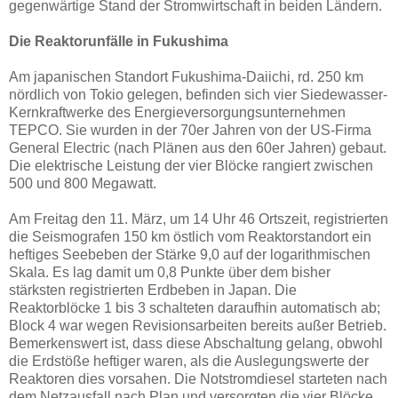
gegenwärtige Stand der Stromwirtschaft in beiden Ländern.
Die Reaktorunfälle in Fukushima
Am japanischen Standort Fukushima-Daiichi, rd. 250 km
nördlich von Tokio gelegen, befinden sich vier Siedewasser-
Kernkraftwerke des Energieversorgungsunternehmen
TEPCO. Sie wurden in der 70er Jahren von der US-Firma
General Electric (nach Plänen aus den 60er Jahren) gebaut.
Die elektrische Leistung der vier Blöcke rangiert zwischen
500 und 800 Megawatt.
Am Freitag den 11. März, um 14 Uhr 46 Ortszeit, registrierten
die Seismografen 150 km östlich vom Reaktorstandort ein
heftiges Seebeben der Stärke 9,0 auf der logarithmischen
Skala. Es lag damit um 0,8 Punkte über dem bisher
stärksten registrierten Erdbeben in Japan. Die
Reaktorblöcke 1 bis 3 schalteten daraufhin automatisch ab;
Block 4 war wegen Revisionsarbeiten bereits außer Betrieb.
Bemerkenswert ist, dass diese Abschaltung gelang, obwohl
die Erdstöße heftiger waren, als die Auslegungswerte der
Reaktoren dies vorsahen. Die Notstromdiesel starteten nach
dem Netzausfall nach Plan und versorgten die vier Blöcke