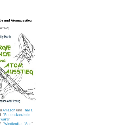
de und Atomausstieg
 Irrweg
ei
Amazon
und
Thalia
: "
Bundeskanzlerin
 war’s
"
: "
Windkraft auf See
"