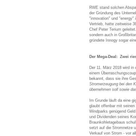
RWE stand solchen Abspal
der Gründung des Untern
"innovation" und "energy" 
Vertrieb, hatte zeitweise
Chef Peter Terium geleitet
sondern auch in Großbrita
gründete Innogy sogar eine
Der Mega-Deal: Zwei rie
Der 11. März 2018 wird in
einem Überraschungscoup
bekannt, dass sie ihre Ge
Stromerzeugung bei den Kr
übernehmen soll sowie da
Im Grunde läuft da eine g
glaubt offenbar mit seinen
Windparks genügend Geld 
und Dividenden seines Ko
Braunkohletagebaus schu
setzt auf die Stromnetze u
Verkauf von Strom - vor al