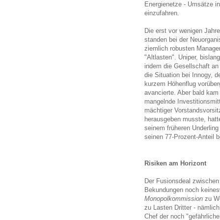
Energienetze - Umsätze in
einzufahren.
Die erst vor wenigen Jahr
standen bei der Neuorgani
ziemlich robusten Manage
"Altlasten". Uniper, bisla
indem die Gesellschaft a
die Situation bei Innogy,
kurzem Höhenflug vorüber
avancierte. Aber bald kam
mangelnde Investitionsmitt
mächtiger Vorstandsvorsi
herausgeben musste, hatt
seinem früheren Underling
seinen 77-Prozent-Anteil 
Risiken am Horizont
Der Fusionsdeal zwischen 
Bekundungen noch keinesw
Monopolkommission
zu Wor
zu Lasten Dritter - nämli
Chef der noch "gefährliche