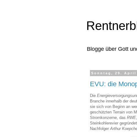
Rentnerb
Blogge über Gott un
Sonntag, 29. April
EVU: die Monop
Die
Energieversorgungsun
Branche innerhalb der deu
sie sich von Beginn an we
geschützten Terrain von M
Stromkonzerne, das
RWE
Steinkohlerevier gegründe
Nachfolger
Arthur Koepch