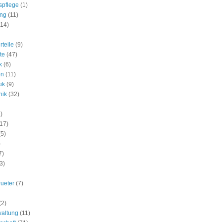
spflege
(1)
ung
(11)
(14)
rteile
(9)
te
(47)
k
(6)
on
(11)
ik
(9)
nik
(32)
)
(17)
(5)
)
7)
3)
rueter
(7)
(2)
waltung
(11)