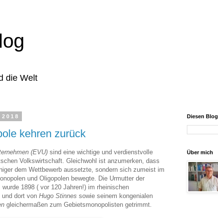
log
d die Welt
 2018
Diesen Blo
ole kehren zurück
ternehmen (EVU)
sind eine wichtige und verdienstvolle
Über mich
tschen Volkswirtschaft. Gleichwohl ist anzumerken, dass
niger dem Wettbewerb aussetzte, sondern sich zumeist im
onopolen und Oligopolen bewegte. Die Urmutter der
, wurde 1898 ( vor 120 Jahren!) im rheinischen
t und dort von
Hugo Stinnes
sowie seinem kongenialen
en
gleichermaßen zum Gebietsmonopolisten getrimmt.