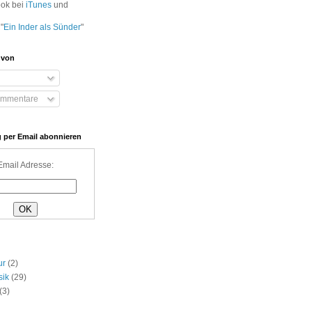
ook bei
iTunes
und
"
Ein Inder als Sünder
"
 von
ommentare
 per Email abonnieren
Email Adresse:
ur
(2)
sik
(29)
(3)