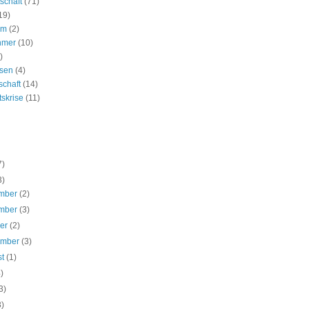
schaft
(71)
19)
um
(2)
hmer
(10)
)
ssen
(4)
schaft
(14)
tskrise
(11)
7)
3)
mber
(2)
mber
(3)
ber
(2)
ember
(3)
st
(1)
4)
3)
3)