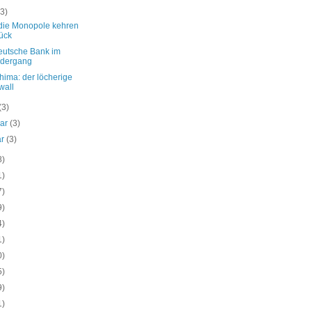
(3)
die Monopole kehren
ück
eutsche Bank im
edergang
hima: der löcherige
wall
(3)
uar
(3)
ar
(3)
8)
1)
7)
9)
4)
1)
0)
5)
9)
1)