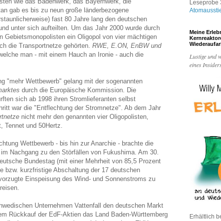
isten wie das Badenwerk, das Bayernwerk, die
Leseprobe 3
tan gab es bis zu neun große länderbezogene
Atomaussti
staunlicherweise) fast 80 Jahre lang den deutschen
nd unter sich aufteilten. Um das Jahr 2000 wurde durch
Meine Erleb
 Gebietsmonopolisten ein Oligopol von vier mächtigen
Kernreakto
Wiederaufa
ch die Transportnetze gehörten.
RWE, E.ON, EnBW und
welche man - mit einem Hauch an Ironie - auch die
Lustige und w
eines Insider
tung "mehr Wettbewerb" gelang mit der sogenannten
marktes
durch die Europäische Kommission. Die
urften sich ab 1998 ihren Stromlieferanten selbst
ritt war die "Entflechtung der Stromnetze". Ab dem Jahr
rtnetze
nicht mehr den genannten vier Oligopolisten,
, Tennet und 50Hertz.
chtung Wettbewerb - bis hin zur Anarchie - brachte die
im Nachgang zu den Störfällen von Fukushima. Am 30.
eutsche Bundestag (mit einer Mehrheit von 85,5 Prozent
ge bzw. kurzfristige Abschaltung der 17 deutschen
evorzugte Einspeisung des Wind- und Sonnenstroms zu
reisen.
chwedischen Unternehmen Vattenfall den deutschen Markt
em Rückkauf der EdF-Aktien das Land Baden-Württemberg
Erhältlich b