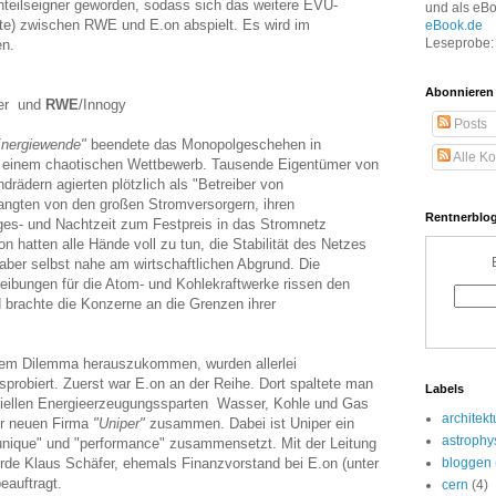
Anteilseigner geworden, sodass sich das weitere EVU-
und als eB
te) zwischen RWE und E.on abspielt. Es wird im
eBook.de
Leseprobe: 
en.
Abonnieren
er und
RWE
/Innogy
Posts
nergiewende"
beendete das Monopolgeschehen in
Alle K
u einem chaotischen Wettbewerb. Tausende Eigentümer von
rädern agierten plötzlich als "Betreiber von
langten von den großen Stromversorgern, ihren
Rentnerblog
ges- und Nachtzeit zum Festpreis in das Stromnetz
hatten alle Hände voll zu tun, die Stabilität des Netzes
aber selbst nahe am wirtschaftlichen Abgrund. Die
eibungen für die Atom- und Kohlekraftwerke rissen den
d brachte die Konzerne an die Grenzen ihrer
em Dilemma herauszukommen, wurden allerlei
probiert. Zuerst war E.on an der Reihe. Dort spaltete man
Labels
iellen Energieerzeugungssparten Wasser, Kohle und Gas
architekt
der neuen Firma
"Uniper"
zusammen. Dabei ist Uniper ein
astrophy
unique" und "performance" zusammensetzt. Mit der Leitung
de Klaus Schäfer, ehemals Finanzvorstand bei E.on (unter
bloggen
eauftragt.
cern
(4)