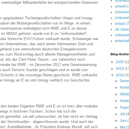
stromwirt
 zweistelliger Milliardenhöhe bei entsprechenden Gewinnen
umwelt
(
Univers
en gegründeten Tochtergesellschaften Uniper und Innogy
Unterne
sation der Muttergesellschaften nur im Wege. In einem
urlaub
(7
mentmanöver entledigten sich RWE und E.on dieser
utz claa
ng im MDAX gelistet, wurde von E.on "entkonsolidiert",
volkswirt
n das finnische EVU
Fortum
verkauft wurde. Schwieriger war
wirtschaf
 dem Unternehmen, das nach einem fulminanten Start und
gehend zum wertvollsten deutschen Energiekonzern
 es zum Rückschlag durch allerlei Managementfehler und
Blog-Archiv
el. Als der
Chef Peter Terium
- vor Jahresfrist noch
►
2020
(1)
tzender bei RWE - im Dezember 2017 eine Gewinnwarnung
►
2019
(1
e auch Teriums Stunde geschlagen und er wurde von
 Schmitz in die vorzeitige Rente geschickt. RWE verkaufte
▼
2018
(3
bei Innogy an E.on und Innogy verblich zur Geschichte.
►
Deze
►
Nove
►
Okto
►
Sept
den beiden Giganten RWE und E.on ist trotz aller medialer
►
Augu
egs in trocknen Tüchern. Schon hat sich die
►
Juli
(
t gemeldet; sie will untersuchen, ob hier nicht ein Vertrag
►
Juni
(
ch der Stromkunden - abgeschlossen wurde. Und auch der
ren"
Kartellbehörde
, ihr Präsident Andreas Mundt, will sich
►
Mai
(