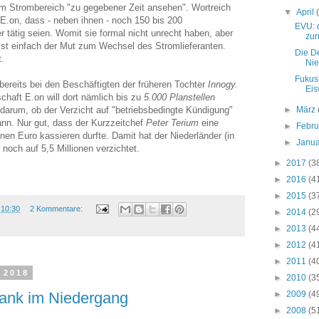
im Strombereich "zu gegebener Zeit ansehen". Wortreich
▼
April
E.on, dass - neben ihnen - noch 150 bis 200
EVU: 
 tätig seien. Womit sie formal nicht unrecht haben, aber
zur
st einfach der Mut zum Wechsel des Stromlieferanten.
Die D
t.
Ni
Fukus
bereits bei den Beschäftigten der früheren Tochter
Innogy.
Eis
haft E.on will dort nämlich bis zu
5.000 Planstellen
h darum, ob der Verzicht auf "betriebsbedingte Kündigung"
►
März
nn. Nur gut, dass der Kurzzeitchef
Peter Terium
eine
►
Febr
onen Euro kassieren durfte. Damit hat der Niederländer (in
►
Janu
 noch auf 5,5 Millionen verzichtet.
►
2017
(3
►
2016
(4
►
2015
(3
m
10:30
2 Kommentare:
►
2014
(2
►
2013
(4
►
2012
(4
►
2011
(4
 2018
►
2010
(3
ank im Niedergang
►
2009
(4
►
2008
(5