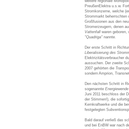
weitere regionale Monopol
PreußenElektra u.s.w. For
Stromkonzerne, welche (er
Strommarkt beherrschten u
Großfusionen aus den neun
Stromerzeugern, denen au
Vattenfall
waren geboren, 
"Quadriga"
nannte.
Der erste Schritt in Rich
Liberalisierung des Strom
Elektrizitätsverbraucher d
aussuchen. Der zweite Sch
2007 gehörten die
Transpo
sondern Amprion, Transnet
Den nächsten Schritt in Ri
sogenannte
Energiewende
Juni 2011 beschloss der D
der Stimmen!), die soforti
Kernkraftwerke und die b
festgelegten Subventionsp
Bald darauf verließ das s
und bei EnBW war nach d