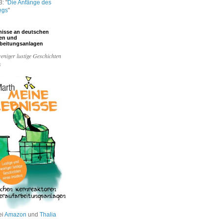
: "
Die Anfänge des
egs
"
nisse an deutschen
ren und
rbeitungsanlagen
eniger lustige Geschichten
s
ei
Amazon
und
Thalia