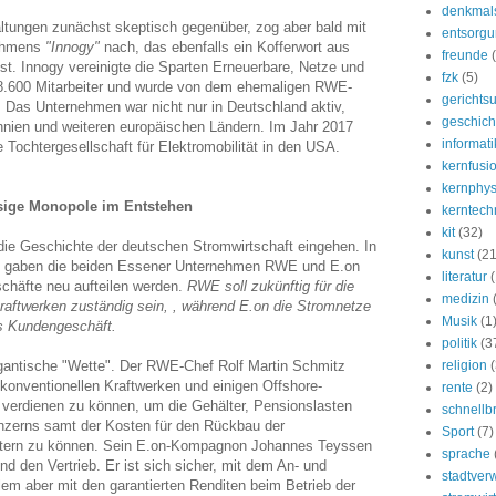
denkmal
tungen zunächst skeptisch gegenüber, zog aber bald mit
entsorg
ehmens
"Innogy"
nach, das ebenfalls ein Kofferwort aus
freunde
ist. Innogy vereinigte die Sparten Erneuerbare, Netze und
fzk
(5)
 38.600 Mitarbeiter und wurde von dem ehemaligen RWE-
gerichtsu
. Das Unternehmen war nicht nur in Deutschland aktiv,
geschich
nnien und weiteren europäischen Ländern. Im Jahr 2017
informati
 Tochtergesellschaft für Elektromobilität in den USA.
kernfusi
kernphys
sige Monopole im Entstehen
kerntech
kit
(32)
 die Geschichte der deutschen Stromwirtschaft eingehen. In
kunst
(21
 gaben die beiden Essener Unternehmen RWE und E.on
literatur
schäfte neu aufteilen werden.
RWE soll zukünftig für die
medizin
aftwerken zuständig sein, , während E.on die Stromnetze
Musik
(1
s Kundengeschäft.
politik
(3
igantische "Wette". Der RWE-Chef Rolf Martin Schmitz
religion
(
 konventionellen Kraftwerken und einigen Offshore-
rente
(2)
verdienen zu können, um die Gehälter, Pensionslasten
schnellb
nzerns samt der Kosten für den Rückbau der
Sport
(7)
ltern zu können. Sein E.on-Kompagnon Johannes Teyssen
sprache
nd den Vertrieb. Er ist sich sicher, mit dem An- und
stadtver
lem aber mit den garantierten Renditen beim Betrieb der