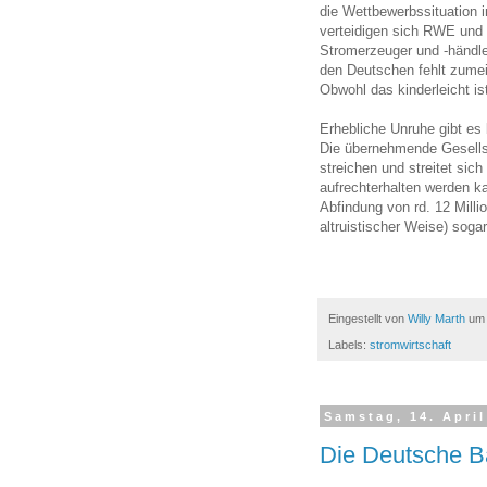
die Wettbewerbssituation 
verteidigen sich RWE und 
Stromerzeuger und -händler
den Deutschen fehlt zumei
Obwohl das kinderleicht is
Erhebliche Unruhe gibt es 
Die übernehmende Gesellsc
streichen und streitet sic
aufrechterhalten werden ka
Abfindung von rd. 12 Milli
altruistischer Weise) sogar
Eingestellt von
Willy Marth
u
Labels:
stromwirtschaft
Samstag, 14. April
Die Deutsche B