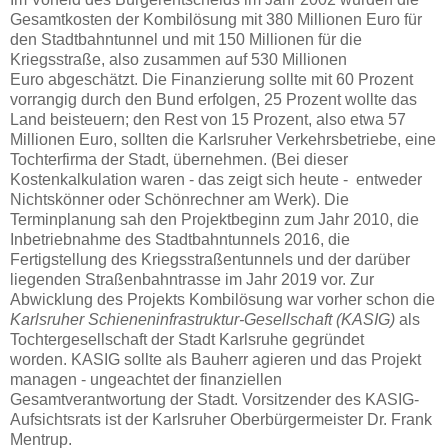
Gesamtkosten der Kombilösung mit 380 Millionen Euro für
den Stadtbahntunnel und mit 150 Millionen für die
Kriegsstraße, also zusammen auf 530 Millionen
Euro abgeschätzt. Die Finanzierung sollte mit 60 Prozent
vorrangig durch den Bund erfolgen, 25 Prozent wollte das
Land beisteuern; den Rest von 15 Prozent, also etwa 57
Millionen Euro, sollten die Karlsruher Verkehrsbetriebe, eine
Tochterfirma der Stadt, übernehmen. (Bei dieser
Kostenkalkulation waren - das zeigt sich heute - entweder
Nichtskönner oder Schönrechner am Werk). Die
Terminplanung sah den Projektbeginn zum Jahr 2010, die
Inbetriebnahme des Stadtbahntunnels 2016, die
Fertigstellung des Kriegsstraßentunnels und der darüber
liegenden Straßenbahntrasse im Jahr 2019 vor. Zur
Abwicklung des Projekts Kombilösung war vorher schon die
Karlsruher Schieneninfrastruktur-Gesellschaft (KASIG)
als
Tochtergesellschaft der Stadt Karlsruhe gegründet
worden. KASIG sollte als Bauherr agieren und das Projekt
managen - ungeachtet der finanziellen
Gesamtverantwortung der Stadt. Vorsitzender des KASIG-
Aufsichtsrats ist der Karlsruher Oberbürgermeister Dr. Frank
Mentrup.