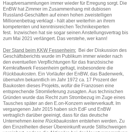
Hauptversammlungen immer wieder für Erregung sorgt. Die
EnBW hat Zimmer im Zusammenhang mit dubiosen
Russland-Geschäften auf einen hohen zweistelligen
Millionenbetrag verklagt - hält aber weiterhin an ihrem
kompetenten und kenntnisreichen Technikexperten
fest. Inzwischen hat sie sogar seinen Anstellungsvertrag bis
zum Mai 2021 verlängert. Das verstehe, wer kann!
Der Stand beim KKW Fessenheim:
Bei der Diskussion des
Geschäftsberichts wurde im Publikum immer wieder nach
den eventuellen Verpflichtungen für das französische
Kernkraftwerk Fessenheim gefragt, insbesondere die
Rückbaukosten.
Ein Vorläufer der EnBW, das Badenwerk,
übernahm bekanntlich im Jahr 1972 ca. 17 Prozent der
Baukosten dieses Projekts, wofür die Franzosen eine
entsprechende Stromlieferung zusagten. Aus technischen
Gründen wurde das Recht zum Strombezug im Zuge eines
Tausches später an den E.on-Konzern weiterverkauft. Im
vergangenen Jahr 2015 haben sich EdF und EnBW
vertraglich darüber geeinigt, dass für das deutsche
Unternehmen
keine Rückbaukosten
entstehen werden. Zu
den Einzelheiten dieser Übereinkunft wurde Stillschweigen