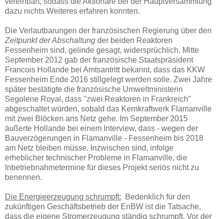
vereinbart, sodass die Aktionäre bei der Hauptversammlung
dazu nichts Weiteres erfahren konnten.
Die Verlautbarungen der französischen Regierung über den
Zeitpunkt der Abschaltung
der beiden Reaktoren
Fessenheim sind, gelinde gesagt, widersprüchlich. Mitte
September 2012 gab der französische Staatspräsident
Francois Hollande bei Amtsantritt bekannt, dass das KKW
Fessenheim Ende 2016 stillgelegt werden solle. Zwei Jahre
später bestätigte die französische Umweltministerin
Segolene Royal, dass "zwei Reaktoren in Frankreich"
abgeschaltet würden, sobald das Kernkraftwerk Flamanville
mit zwei Blöcken ans Netz gehe. Im September 2015
äußerte Hollande bei einem Interview, dass - wegen der
Bauverzögerungen in Flamanville - Fessenheim bis 2018
am Netz bleiben müsse. Inzwischen sind, infolge
erheblicher technischer Probleme in Flamanville, die
Inbetriebnahmetermine für dieses Projekt seriös nicht zu
benennen.
Die Energieerzeugung schrumpft:
Bedenklich für den
zukünftigen Geschäftsbetrieb der EnBW ist die Tatsache,
dass die eigene Stromerzeugung ständig schrumpft. Vor der