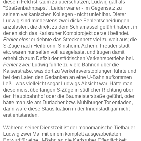
diesem Feld ist kaum zu überschätzen; Ludwig galt als
"Straßenbahnpapst". Leider war er - im Gegensatz zu
seinem vatikanischen Kollegen - nicht unfehlbar. Dieter
Ludwig sind mindestens zwei dicke Fehlentscheidungen
anzulasten, die direkt zu dem Schlamassel geführt haben, in
denen sich das Karlsruher Kombiprojekt derzeit befindet.
Fehler
eins:
er dehnte das Streckennetz viel zu weit aus; die
S-Züge nach Heilbronn, Sinsheim, Achern, Freudenstadt
etc. waren nur selten voll ausgelastet und trugen damit
erheblich zum Defizit der städtischen Verkehrsbetriebe bei.
Fehler zwei:
Ludwig führte zu viele Bahnen über die
Kaiserstraße, was dort zu Verkehrsverstopfungen führte und
bei den Laien den Gedanken an eine U-Bahn aufkommen
ließ - was vielleicht sogar Ludwigs Absicht war. Hätte man
diese meist überlangen S-Züge in südlicher Richtung über
den Hauptbahnhof oder die Baumeisterstraße geführt, oder
hätte man sie am Durlacher bzw. Mühlburger Tor entladen,
dann wäre diese Stausituation in der Innenstadt gar nicht
erst entstanden.
Während seiner Dienstzeit ist der monomanische Tiefbauer
Ludwig zwei Mal mit einem komplett ausgearbeiteten
Entwurf für eine U-Bahn an die Karlsruher Öffentlichkeit