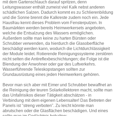
mit dem Gartenschlauch darauf spritzen, denn
Leitungswasser enthält zumeist viel Kalk nebst anderen
schädlichen Salzen. Dadurch kommt es zu Schlierenbildung
und die Sonne brennt die Kalkreste zudem noch ein. Jede
Hausfrau kennt dieses Problem vom Fensterputzen. In
Baumärkten werden bereits Heimwerkersets angeboten,
welche die Entsalzung des Wassers ermöglichen.
Außerdem sollte man keine zu harten Bürsten oder
Schrubber verwenden, da hierdurch die Glasoberfläche
beschädigt werden kann, wodurch die Lichtdurchlässigkeit
der Module leidet. Rotierende Reinigungssysteme zerstören
nicht selten die Antireflexbeschichtungen; die Folge ist die
Blendung der Anwohner oder gar des Luftverkehrs.
Wasserführende Teleskopstangen sollten zur
Grundausrüstung eines jeden Heimwerkers gehören.
Bevor man sich aber mit Eimer und Schrubber bewaffnet an
die Reinigung der teuren Solarkollektoren macht, sollte man
das Unfallrisikos dieser Tätigkeit abschätzen - in
Verbindung mit dem eigenen Lebensalter! Das Betreten der
Panels ist "streng verboten". Zu leicht könnte man
abrutschen oder die Glasflächen beschädigen. Und eines
sollte man im Gedächtnis behalten: