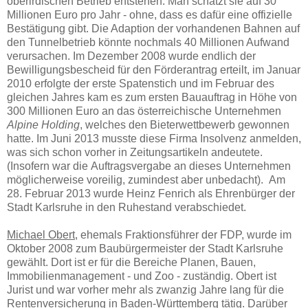
oberirdischen Betrieb entstehen. Man schätzt sie auf 30
Millionen Euro pro Jahr - ohne, dass es dafür eine offizielle
Bestätigung gibt. Die Adaption der vorhandenen Bahnen auf
den Tunnelbetrieb könnte nochmals 40 Millionen Aufwand
verursachen. Im Dezember 2008 wurde endlich der
Bewilligungsbescheid für den Förderantrag erteilt, im Januar
2010 erfolgte der erste Spatenstich und im Februar des
gleichen Jahres kam es zum ersten Bauauftrag in Höhe von
300 Millionen Euro an das österreichische Unternehmen
Alpine Holding
, welches den Bieterwettbewerb gewonnen
hatte. Im Juni 2013 musste diese Firma Insolvenz anmelden,
was sich schon vorher in Zeitungsartikeln andeutete.
(Insofern war die Auftragsvergabe an dieses Unternehmen
möglicherweise voreilig, zumindest aber unbedacht). Am
28. Februar 2013 wurde Heinz Fenrich als Ehrenbürger der
Stadt Karlsruhe in den Ruhestand verabschiedet.
Michael Obert,
ehemals Fraktionsführer der FDP, wurde im
Oktober 2008 zum Baubürgermeister der Stadt Karlsruhe
gewählt. Dort ist er für die Bereiche Planen, Bauen,
Immobilienmanagement - und Zoo - zuständig. Obert ist
Jurist und war vorher mehr als zwanzig Jahre lang für die
Rentenversicherung in Baden-Württemberg tätig. Darüber