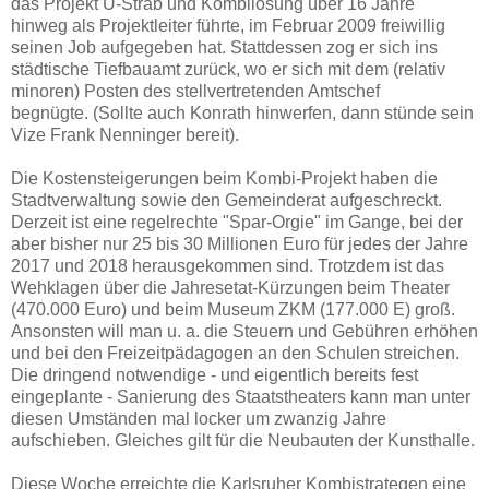
das Projekt U-Strab und Kombilösung über 16 Jahre
hinweg als Projektleiter führte, im Februar 2009 freiwillig
seinen Job aufgegeben hat. Stattdessen zog er sich ins
städtische Tiefbauamt zurück, wo er sich mit dem (relativ
minoren) Posten des stellvertretenden Amtschef
begnügte. (Sollte auch Konrath hinwerfen, dann stünde sein
Vize Frank Nenninger bereit).
Die Kostensteigerungen beim Kombi-Projekt haben die
Stadtverwaltung sowie den Gemeinderat aufgeschreckt.
Derzeit ist eine regelrechte "Spar-Orgie" im Gange, bei der
aber bisher nur 25 bis 30 Millionen Euro für jedes der Jahre
2017 und 2018 herausgekommen sind. Trotzdem ist das
Wehklagen über die Jahresetat-Kürzungen beim Theater
(470.000 Euro) und beim Museum ZKM (177.000 E) groß.
Ansonsten will man u. a. die Steuern und Gebühren erhöhen
und bei den Freizeitpädagogen an den Schulen streichen.
Die dringend notwendige - und eigentlich bereits fest
eingeplante - Sanierung des Staatstheaters kann man unter
diesen Umständen mal locker um zwanzig Jahre
aufschieben. Gleiches gilt für die Neubauten der Kunsthalle.
Diese Woche erreichte die Karlsruher Kombistrategen eine