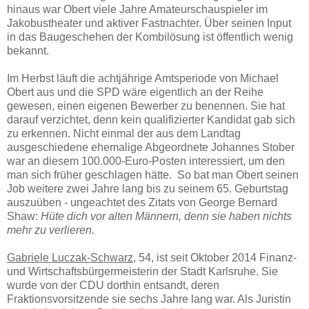
hinaus war Obert viele Jahre Amateurschauspieler im
Jakobustheater und aktiver Fastnachter. Über seinen Input
in das Baugeschehen der Kombilösung ist öffentlich wenig
bekannt.
Im Herbst läuft die achtjährige Amtsperiode von Michael
Obert aus und die SPD wäre eigentlich an der Reihe
gewesen, einen eigenen Bewerber zu benennen. Sie hat
darauf verzichtet, denn kein qualifizierter Kandidat gab sich
zu erkennen. Nicht einmal der aus dem Landtag
ausgeschiedene ehemalige Abgeordnete Johannes Stober
war an diesem 100.000-Euro-Posten interessiert, um den
man sich früher geschlagen hätte. So bat man Obert seinen
Job weitere zwei Jahre lang bis zu seinem 65. Geburtstag
auszuüben - ungeachtet des Zitats von George Bernard
Shaw:
Hüte dich vor alten Männern, denn sie haben nichts
mehr zu verlieren.
Gabriele Luczak-Schwarz,
54, ist seit Oktober 2014 Finanz-
und Wirtschaftsbürgermeisterin der Stadt Karlsruhe. Sie
wurde von der CDU dorthin entsandt, deren
Fraktionsvorsitzende sie sechs Jahre lang war. Als Juristin