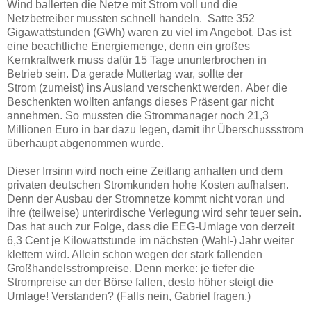
Wind ballerten die Netze mit Strom voll und die
Netzbetreiber mussten schnell handeln. Satte 352
Gigawattstunden (GWh) waren zu viel im Angebot. Das ist
eine beachtliche Energiemenge, denn ein großes
Kernkraftwerk muss dafür 15 Tage ununterbrochen in
Betrieb sein. Da gerade Muttertag war, sollte der
Strom (zumeist) ins Ausland verschenkt werden. Aber die
Beschenkten wollten anfangs dieses Präsent gar nicht
annehmen. So mussten die Strommanager noch 21,3
Millionen Euro in bar dazu legen, damit ihr Überschussstrom
überhaupt abgenommen wurde.
Dieser Irrsinn wird noch eine Zeitlang anhalten und dem
privaten deutschen Stromkunden hohe Kosten aufhalsen.
Denn der Ausbau der Stromnetze kommt nicht voran und
ihre (teilweise) unterirdische Verlegung wird sehr teuer sein.
Das hat auch zur Folge, dass die EEG-Umlage von derzeit
6,3 Cent je Kilowattstunde im nächsten (Wahl-) Jahr weiter
klettern wird. Allein schon wegen der stark fallenden
Großhandelsstrompreise. Denn merke: je tiefer die
Strompreise an der Börse fallen, desto höher steigt die
Umlage! Verstanden? (Falls nein, Gabriel fragen.)