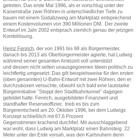
getreten. Das erste Mal 1996, als er vorschlug unter der
Kaiserstraße zwei Röhren in unterschiedlicher Tiefe zu
bauen mit einem Südabzweig am Marktplatz entsprechend
einem Kostenvolumen von 390 Millionen DM. Der zweite
Entwurf im Jahr 2002 entsprach ziemlich genau der jetzigen
Kombilösung.
Heinz Fenrich
, der von 1991 bis 98 als Bürgermeister,
danach bis 2013 als Oberbürgermeister agierte, hat Ludwig
während seiner gesamten Amtszeit voll unterstützt
und dessen nicht selten unausgegorenen Ideen politisch zu
leichtfertig umgesetzt. Das gilt beispielsweise für den ersten
(oben genannten) U-Bahn-Entwurf mit zwei Röhren, den er
durchzuboxen versuchte, obwohl sich bald eine lautstarke
Bürgerinitiative "Stoppt den Stadtbahntunnel" dagegen
gebildet hatte. Fenrich, ausgebildeter Finanzwirt und
standhafter Reserveoffizier, trieb es bis zum
Bürgerentscheid am 20. Oktober 1996, bei dem Ludwigs
Konzept schließlich mit 67,6 Prozent
Gegenstimmen krachend durchfiel. Mit ausschlaggebend
war wohl, dass Ludwig am Marktplatz einen Bahnsteig 22
Meter unter der Erde vorsah, was den Karlsruhern denn