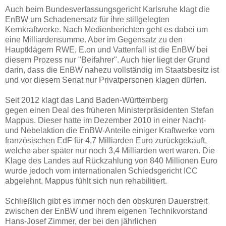
Auch beim Bundesverfassungsgericht Karlsruhe klagt die
EnBW um Schadenersatz für ihre stillgelegten
Kernkraftwerke. Nach Medienberichten geht es dabei um
eine Milliardensumme. Aber im Gegensatz zu den
Hauptklägern RWE, E.on und Vattenfall ist die EnBW bei
diesem Prozess nur "Beifahrer". Auch hier liegt der Grund
darin, dass die EnBW nahezu vollständig im Staatsbesitz ist
und vor diesem Senat nur Privatpersonen klagen dürfen.
Seit 2012 klagt das Land Baden-Württemberg
gegen einen Deal des früheren Ministerpräsidenten Stefan
Mappus. Dieser hatte im Dezember 2010 in einer Nacht-
und Nebelaktion die EnBW-Anteile einiger Kraftwerke vom
französischen EdF für 4,7 Milliarden Euro zurückgekauft,
welche aber später nur noch 3,4 Milliarden wert waren. Die
Klage des Landes auf Rückzahlung von 840 Millionen Euro
wurde jedoch vom internationalen Schiedsgericht ICC
abgelehnt. Mappus fühlt sich nun rehabilitiert.
Schließlich gibt es immer noch den obskuren Dauerstreit
zwischen der EnBW und ihrem eigenen Technikvorstand
Hans-Josef Zimmer, der bei den jährlichen