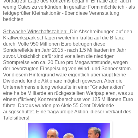
Vortrag zur Lage des Konzerns begann. Er hatte aber auch
wenig Gutes zu verkünden. In geraffter Form möchte ich - als
leidgeprüfter Kleinaktionär - über diese Veranstaltung
berichten.
Schwache Wirtschaftszahlen:
Die Abschreibungen auf den
Kraftwerkspark schlagen weiterhin kräftig auf die Bilanz
durch. Volle 950 Millionen Euro betrugen diese
Sondereffekte im Jahr 2015 - nach 1,5 Milliarden im Jahr
zuvor. Ursächlich dafür sind vor allem die niedrigen
Strompreise von ca. 20 Euro pro Megawattstunde, wegen
der bevorzugten Einspeisung von Wind- und Sonnenstrom.
Vor diesem Hintergrund wäre eigentlich überhaupt keine
Dividende für die Aktionäre möglich gewesen. Aber die
Unternehmensleitung verkaufte in einer "Gnadenaktion"
eine halbe Milliarde an rückgestellten Wertpapieren, was zu
einem (fiktiven) Konzernüberschuss von 125 Millionen Euro
führte. Daraus wurden pro Aktie 55 Cent Dividende
ausgeschüttet. Eine fragwürdige Aktion, dieser Verkauf des
Tafelsilbers!