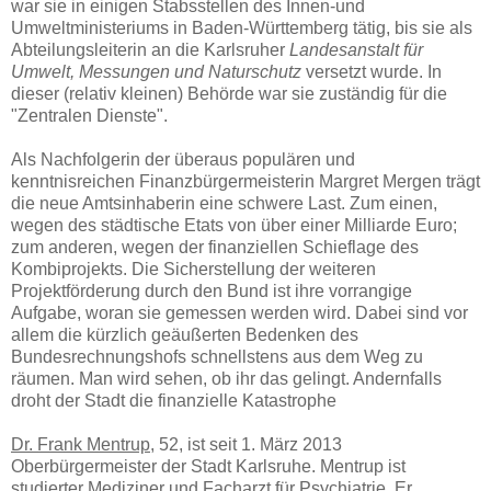
war sie in einigen Stabsstellen des Innen-und
Umweltministeriums in Baden-Württemberg tätig, bis sie als
Abteilungsleiterin an die Karlsruher
Landesanstalt für
Umwelt,
Messungen und Naturschutz
versetzt wurde. In
dieser (relativ kleinen) Behörde war sie zuständig für die
"Zentralen Dienste".
Als Nachfolgerin der überaus populären und
kenntnisreichen Finanzbürgermeisterin Margret Mergen trägt
die neue Amtsinhaberin eine schwere Last. Zum einen,
wegen des städtische Etats von über einer Milliarde Euro;
zum anderen, wegen der finanziellen Schieflage des
Kombiprojekts. Die Sicherstellung der weiteren
Projektförderung durch den Bund ist ihre vorrangige
Aufgabe, woran sie gemessen werden wird. Dabei sind vor
allem die kürzlich geäußerten Bedenken des
Bundesrechnungshofs schnellstens aus dem Weg zu
räumen. Man wird sehen, ob ihr das gelingt. Andernfalls
droht der Stadt die finanzielle Katastrophe
Dr. Frank Mentrup
, 52, ist seit 1. März 2013
Oberbürgermeister der Stadt Karlsruhe. Mentrup ist
studierter Mediziner und Facharzt für Psychiatrie. Er