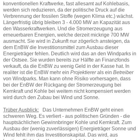
konventionellen Kraftwerke, fast allesamt auf Kohlebasis,
werden sich reduzieren, da der politische Druck auf die
Verbrennung der fossilen Stoffe (wegen Klima etc.) wächst.
Längerfristig übrig bleiben 3 - 4.000 MW an Kapazität aus
den Wasserkraftwerken. Und die Stromerzeugung aus
erneuerbaren Energien, welche derzeit mickrige 700 MW
ausmacht. Sie wird in Zukunft nur zögerlich ansteigen, da
dem EnBW die Investitionsmittel zum Ausbau dieser
Energieträger fehlen. Deutlich wird das an den Windparks in
der Ostsee. Sie wurden bereits zur Hälfte an Finanzfonds
verkauft, da die EnBW zu wenig Geld in der Kasse hat. In
realiter ist die EnBW mehr ein
Projektierer
als ein
Betreiber
von Windparks. Man kann ohne Risiko vorhersagen, dass
bei der EnBW der Rückgang der Stromerzeugung bei
Kernkraft und Kohle bei weitem nicht kompensiert werden
wird durch den Zubau bei Wind und Sonne.
Trüber Ausblick:
Das Unternehmen EnBW geht einen
schweren Weg. Es verliert - aus politischen Gründen - die
hauptsächlichen Gewinnbringer Kohle und Kernkraft. Zum
Ausbau der (wenig zuverlässigen) Energieträger Sonne und
Wind fehlt ihm das Investitionskapital. Das wird, aus