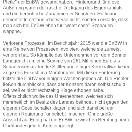
Pleite" der EnBW gewarnt haben. Hintergrund für diese
Äußerung waren der rasche Rückgang des Eigenkapitals
und die bedrohliche Zunahme der Schulden. Hoffmann
dementierte erstaunlicherweise nicht, sondern erklärte, dass
man sich bei EnBW eben für "worst-case"-Szenarien
wappne.
Verlorene Prozesse:
Im Berichtsjahr 2015 war die EnBW in
eine Reihe von Prozessen involviert, welche sie zumeist
verloren hat. So kämpfte das Unternehmen vor dem Bonner
Landgericht um eine Summe von 261 Millionen Euro als
Schadensersatz für die Stilllegung einiger Kernkraftwerke im
Zuge des Fukushima-Moratoriums. Mit dieser Forderung
blitzte die EnBW vor einigen Wochen jedoch ab. Die Richter
ließen durchblicken, dass der Konzern daran selbst schuld
sei, weil er nicht rechtzeitig Klage erhoben habe.
Offensichtlich wollte das Unternehmen, welches sich
mehrheitlich im Besitz des Landes befindet, nicht gegen den
eigenen Gesellschafter klagen und sich damit bei der
eigenen Regierung "unbeliebt" machen. Ohne große
Aussicht auf Erfolg hat die EnBW inzwischen Berufung beim
Oberlandesgericht Köln eingelegt.