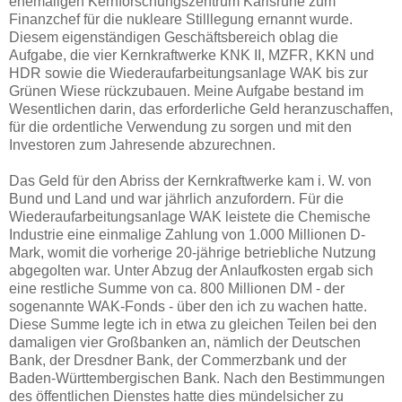
ehemaligen Kernforschungszentrum Karlsruhe zum
Finanzchef für die nukleare Stilllegung ernannt wurde.
Diesem eigenständigen Geschäftsbereich oblag die
Aufgabe, die vier Kernkraftwerke KNK II, MZFR, KKN und
HDR sowie die Wiederaufarbeitungsanlage WAK bis zur
Grünen Wiese rückzubauen. Meine Aufgabe bestand im
Wesentlichen darin, das erforderliche Geld heranzuschaffen,
für die ordentliche Verwendung zu sorgen und mit den
Investoren zum Jahresende abzurechnen.
Das Geld für den Abriss der Kernkraftwerke kam i. W. von
Bund und Land und war jährlich anzufordern. Für die
Wiederaufarbeitungsanlage WAK leistete die Chemische
Industrie eine einmalige Zahlung von 1.000 Millionen D-
Mark, womit die vorherige 20-jährige betriebliche Nutzung
abgegolten war. Unter Abzug der Anlaufkosten ergab sich
eine restliche Summe von ca. 800 Millionen DM - der
sogenannte WAK-Fonds - über den ich zu wachen hatte.
Diese Summe legte ich in etwa zu gleichen Teilen bei den
damaligen vier Großbanken an, nämlich der Deutschen
Bank, der Dresdner Bank, der Commerzbank und der
Baden-Württembergischen Bank. Nach den Bestimmungen
des öffentlichen Dienstes hatte dies mündelsicher zu