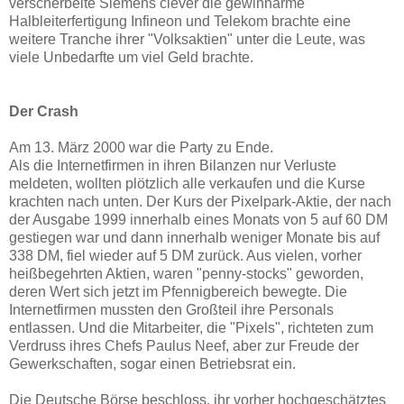
verscherbelte Siemens clever die gewinnarme
Halbleiterfertigung Infineon und Telekom brachte eine
weitere Tranche ihrer "Volksaktien" unter die Leute, was
viele Unbedarfte um viel Geld brachte.
Der Crash
Am 13. März 2000 war die Party zu Ende.
Als die Internetfirmen in ihren Bilanzen
nur Verluste
meldeten, wollten plötzlich alle verkaufen und die Kurse
krachten nach unten. Der Kurs der Pixelpark-Aktie, der nach
der Ausgabe 1999 innerhalb eines Monats von 5 auf 60 DM
gestiegen war und dann innerhalb weniger Monate bis auf
338 DM, fiel wieder auf 5 DM zurück. Aus vielen, vorher
heißbegehrten Aktien, waren "penny-stocks" geworden,
deren Wert sich jetzt im Pfennigbereich bewegte. Die
Internetfirmen mussten den Großteil ihre Personals
entlassen. Und die Mitarbeiter, die "Pixels", richteten zum
Verdruss ihres Chefs Paulus Neef, aber zur Freude der
Gewerkschaften, sogar einen Betriebsrat ein.
Die Deutsche Börse beschloss, ihr vorher hochgeschätztes