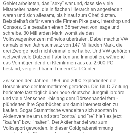
Gebiet arbeiteten, das "sexy" war und, dass sie viele
Mitarbeiter hatten, die in flachen Hierarchien angesiedelt
waren und sich allesamt, bis hinauf zum Chef, duzten.
Beispielhaft dafür waren die Firmen Pixelpark, Intershop und
Consors. Sie besaßen einen Börsenwert von, sage und
schreibe, 30 Milliarden Mark, womit sie den
Volkswagenkonzern mühelos übertrafen. Dabei machte VW
damals einen Jahresumsatz von 147 Milliarden Mark, die
drei Zwerge noch nicht einmal eine halbe. Und VW gehörten
weltweit viele Dutzend Fabriken und Immobilien, während
das Vermögen der drei Kleinfirmen aus ca. 2.000 PC
bestand, vergleichbar mit einem Call-Center.
Zwischen den Jahren 1999 und 2000 explodierten die
Börsenkurse der Internetfirmen geradezu. Die BILD-Zeitung
berichtete fast täglich über neue deutsche Jungmilliardäre
und viele Menschen -bislang dem Börsenhandel fern -
plünderten ihre Sparbücher, um damit Internetaktien zu
kaufen. Sogar Stammtische wandelten sich spontan in
Aktienvereine um und statt "contra" und "re" hieß es jetzt
"kaufen" bzw. "halten". Der Aktienhandel war zum
Volkssport geworden. In dieser Goldgräberstimmung