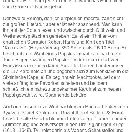
Romans. Er schlägt jeden Thriller, obwohl das Buch nicht
zum Genre der Krimis gehört.
Der zweite Roman, den ich empfehlen möchte, zählt nicht
zur großen Literatur, aber er ist sehr spannend. Man kann
ihn auf der Couch lesen und zwischendurch Glühwein und
Weihnachtsplätzchen genießen. Es ist ein Thriller vom
englischen Starautor Robert Harris und führt den Titel
"Konklave". (Heyne-Verlag, 350 Seiten, als TB 10 Euro). Er
beschreibt die Wahl eines Papstes im Vatikan, nach dem
Tod des gegenwärtigen Papstes, in dem man unschwer
Franziskus erkennen kann. Aus aller Herren Länder reisen
die 117 Kardinäle an und begeben sich zum Konklave in die
Sixtinische Kapelle. Es beginnt ein Machtpoker, bei dem
viele anfängliche Favoriten scheitern und bei dem
schließlich ein nahezu unbekannter Kardinal zum neuen
Papst gewählt wird. Spannende Lektüre!
Auch ich lasse mir zu Weihnachten ein Buch schenken: den
Tyll
von Daniel Kehlmann. (Rowohlt, 474 Seiten, 23 Euro).
Es ist die alte Geschichte vom Eulenspiegel", aber in neuer
Aufmachung und zeitversetzt in den Dreißigjährigen Krieg
(1618 - 1648). Tyll reist darin als Vagant, Schausteller und