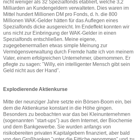
nicht weniger als 32 Spezialfonds etabliert, welche 3,2
Milliarden an Kundengeldern verwalteten. Dies waren im
Mittel hundert Millionen DM pro Fonds, d. h. die 800
Millionen WAK-Gelder hätten für das Auflegen eines
Spezialfonds dicke ausgereicht. Im Endeffekt konnten wir
uns nicht zur Einbringung der WAK-Gelder in einen
Spezialfonds entschließen. Meine eigene,
zugegebenermaßen etwas simple Meinung zur
Vermögensverwaltung durch Fremde hatte ich von meinem
Vater, einem erfolgreichen Unternehmer, übernommen. Er
pflegte zu sagen: "Willy, ein intelligenter Mensch gibt sein
Geld nicht aus der Hand".
Explodierende Aktienkurse
Mitte der neunziger Jahre setzte ein Börsen-Boom ein, bei
dem die Aktienkurse konstant in die Höhe gingen.
Besonders zu beobachten war das bei Kleinunternehmen
(sogenannten "start-ups") aus dem Internet, der Biochemie
und dem Bankgewerbe. Sie wurden anfangs von
risikobereiten privaten Kapitalgebern finanziert, aber bald
von den Großbanken "unter die Fittiche genommen" und zu