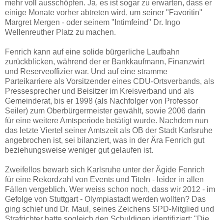
mehr voll ausschöpfen. Ja, es ist sogar zu erwarten, dass er
einige Monate vorher abtreten wird, um seiner "Favoritin"
Margret Mergen - oder seinem "Intimfeind" Dr. Ingo
Wellenreuther Platz zu machen.
Fenrich kann auf eine solide bürgerliche Laufbahn
zurückblicken, während der er Bankkaufmann, Finanzwirt
und Reserveoffizier war. Und auf eine stramme
Parteikarriere als Vorsitzender eines CDU-Ortsverbands, als
Pressesprecher und Beisitzer im Kreisverband und als
Gemeinderat, bis er 1998 (als Nachfolger von Professor
Seiler) zum Oberbürgermeister gewählt, sowie 2006 darin
für eine weitere Amtsperiode betätigt wurde. Nachdem nun
das letzte Viertel seiner Amtszeit als OB der Stadt Karlsruhe
angebrochen ist, sei bilanziert, was in der Ära Fenrich gut
beziehungsweise weniger gut gelaufen ist.
Zweifellos bewarb sich Karlsruhe unter der Ägide Fenrich
für eine Rekordzahl von Events und Titeln - leider in allen
Fällen vergeblich. Wer weiss schon noch, dass wir 2012 - im
Gefolge von Stuttgart - Olympiastadt werden wollten? Das
ging schief und Dr. Maul, seines Zeichens SPD-Mitglied und
Strafrichter hatte sogleich den Schuldigen identifiziert: "Die