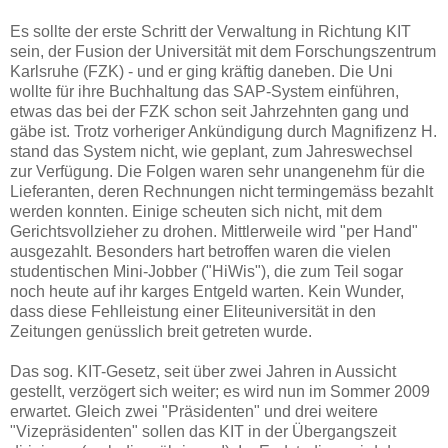
Es sollte der erste Schritt der Verwaltung in Richtung KIT
sein, der Fusion der Universität mit dem Forschungszentrum
Karlsruhe (FZK) - und er ging kräftig daneben. Die Uni
wollte für ihre Buchhaltung das SAP-System einführen,
etwas das bei der FZK schon seit Jahrzehnten gang und
gäbe ist. Trotz vorheriger Ankündigung durch Magnifizenz H.
stand das System nicht, wie geplant, zum Jahreswechsel
zur Verfügung. Die Folgen waren sehr unangenehm für die
Lieferanten, deren Rechnungen nicht termingemäss bezahlt
werden konnten. Einige scheuten sich nicht, mit dem
Gerichtsvollzieher zu drohen. Mittlerweile wird "per Hand"
ausgezahlt. Besonders hart betroffen waren die vielen
studentischen Mini-Jobber ("HiWis"), die zum Teil sogar
noch heute auf ihr karges Entgeld warten. Kein Wunder,
dass diese Fehlleistung einer Eliteuniversität in den
Zeitungen genüsslich breit getreten wurde.
Das sog. KIT-Gesetz, seit über zwei Jahren in Aussicht
gestellt, verzögert sich weiter; es wird nun im Sommer 2009
erwartet. Gleich zwei "Präsidenten" und drei weitere
"Vizepräsidenten" sollen das KIT in der Übergangszeit