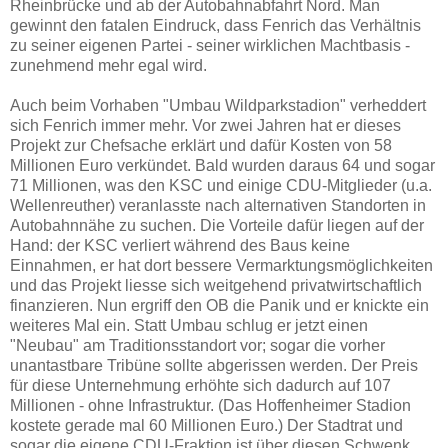
Rheinbrücke und ab der Autobahnabfahrt Nord. Man
gewinnt den fatalen Eindruck, dass Fenrich das Verhältnis
zu seiner eigenen Partei - seiner wirklichen Machtbasis -
zunehmend mehr egal wird.
Auch beim Vorhaben "Umbau Wildparkstadion" verheddert
sich Fenrich immer mehr. Vor zwei Jahren hat er dieses
Projekt zur Chefsache erklärt und dafür Kosten von 58
Millionen Euro verkündet. Bald wurden daraus 64 und sogar
71 Millionen, was den KSC und einige CDU-Mitglieder (u.a.
Wellenreuther) veranlasste nach alternativen Standorten in
Autobahnnähe zu suchen. Die Vorteile dafür liegen auf der
Hand: der KSC verliert während des Baus keine
Einnahmen, er hat dort bessere Vermarktungsmöglichkeiten
und das Projekt liesse sich weitgehend privatwirtschaftlich
finanzieren. Nun ergriff den OB die Panik und er knickte ein
weiteres Mal ein. Statt Umbau schlug er jetzt einen
"Neubau" am Traditionsstandort vor; sogar die vorher
unantastbare Tribüne sollte abgerissen werden. Der Preis
für diese Unternehmung erhöhte sich dadurch auf 107
Millionen - ohne Infrastruktur. (Das Hoffenheimer Stadion
kostete gerade mal 60 Millionen Euro.) Der Stadtrat und
sogar die eigene CDU-Fraktion ist über diesen Schwenk