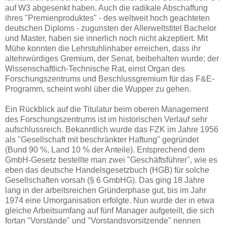
auf W3 abgesenkt haben. Auch die radikale Abschaffung
ihres "Premienproduktes" - des weltweit hoch geachteten
deutschen Diploms - zugunsten der Allerweltstitel Bachelor
und Master, haben sie innerlich noch nicht akzeptiert. Mit
Mühe konnten die Lehrstuhlinhaber erreichen, dass ihr
altehrwürdiges Gremium, der Senat, beibehalten wurde; der
Wissenschaftlich-Technische Rat, einst Organ des
Forschungszentrums und Beschlussgremium für das F&E-
Programm, scheint wohl über die Wupper zu gehen.
Ein Rückblick auf die Titulatur beim oberen Management
des Forschungszentrums ist im historischen Verlauf sehr
aufschlussreich. Bekanntlich wurde das FZK im Jahre 1956
als "Gesellschaft mit beschränkter Haftung" gegründet
(Bund 90 %, Land 10 % der Anteile). Entsprechend dem
GmbH-Gesetz bestellte man zwei "Geschäftsführer", wie es
eben das deutsche Handelsgesetzbuch (HGB) für solche
Gesellschaften vorsah (§ 6 GmbHG). Das ging 18 Jahre
lang in der arbeitsreichen Gründerphase gut, bis im Jahr
1974 eine Umorganisation erfolgte. Nun wurde der in etwa
gleiche Arbeitsumfang auf fünf Manager aufgeteilt, die sich
fortan "Vorstände" und "Vorstandsvorsitzende" nennen