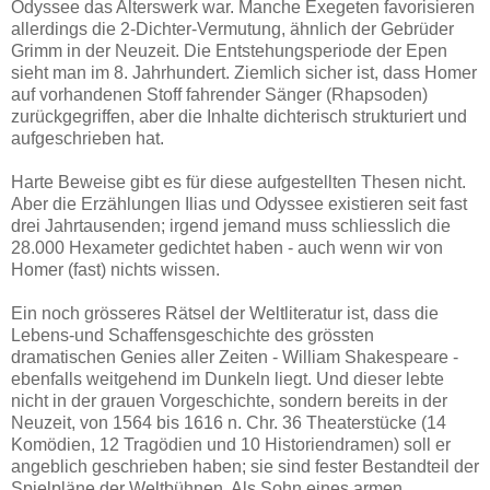
Odyssee das Alterswerk war. Manche Exegeten favorisieren
allerdings die 2-Dichter-Vermutung, ähnlich der Gebrüder
Grimm in der Neuzeit. Die Entstehungsperiode der Epen
sieht man im 8. Jahrhundert. Ziemlich sicher ist, dass Homer
auf vorhandenen Stoff fahrender Sänger (Rhapsoden)
zurückgegriffen, aber die Inhalte dichterisch strukturiert und
aufgeschrieben hat.
Harte Beweise gibt es für diese aufgestellten Thesen nicht.
Aber die Erzählungen Ilias und Odyssee existieren seit fast
drei Jahrtausenden; irgend jemand muss schliesslich die
28.000 Hexameter gedichtet haben - auch wenn wir von
Homer (fast) nichts wissen.
Ein noch grösseres Rätsel der Weltliteratur ist, dass die
Lebens-und Schaffensgeschichte des grössten
dramatischen Genies aller Zeiten - William Shakespeare -
ebenfalls weitgehend im Dunkeln liegt. Und dieser lebte
nicht in der grauen Vorgeschichte, sondern bereits in der
Neuzeit, von 1564 bis 1616 n. Chr. 36 Theaterstücke (14
Komödien, 12 Tragödien und 10 Historiendramen) soll er
angeblich geschrieben haben; sie sind fester Bestandteil der
Spielpläne der Weltbühnen. Als Sohn eines armen