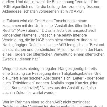
durften. Und das, obwohl die Bezeichnung "Vorstand" im
HGB eigentlich nur für die Leitung der - zumeist grösseren -
Aktiengesellschaften vorgesehen ist (§ 70 AktG).
In Zukunft wird die GmbH des Forschungszentrum
zusammen mit der Uni in eine "Anstalt des öffentlichen
Rechts" (AöR) überführt. Das ist trotz des anspruchsvoll
klingenden Namens juristisch eine relativ inferiore
Vereinigung, die im HGB noch nicht einmal zu finden ist.
Nach gängiger Definition ist eine AöR lediglich ein "Bestand
an sächlichen und persönlichen Mitteln, welche in der Hand
eines Trägers der öffentlichen Verwaltung einem öffentlichen
Zweck zu dienen hat."
Wegen dieses niedrigen legalen Ranges genügt bereits
eine Satzung zur Festlegung ihres Tätigkeitsgebietes. Und
die Chefs einer solchen AöR dürfen sich "Leiter" - oder eben
auch "Präsidenten" nennen. Notfalls sogar Kanzler. (Nur
nicht Bundeskanzler!) "Neues aus der Anstalt" darf also
auch in Zukunft erwartet werden.
Wer im Rahmen einer solchen AöR nicht zumindest
Präsident oder Vorstand ist, der ist wahrlich ein armer Hund.