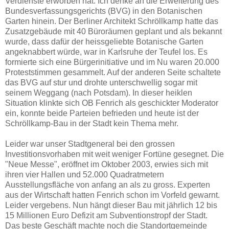
Verdienste erworben hat. Ich denke an die Erweiterung des
Bundesverfassungsgerichts (BVG) in den Botanischen
Garten hinein. Der Berliner Architekt Schröllkamp hatte das
Zusatzgebäude mit 40 Büroräumen geplant und als bekannt
wurde, dass dafür der heissgeliebte Botanische Garten
angeknabbert würde, war in Karlsruhe der Teufel los. Es
formierte sich eine Bürgerinitiative und im Nu waren 20.000
Proteststimmen gesammelt. Auf der anderen Seite schaltete
das BVG auf stur und drohte unterschwellig sogar mit
seinem Weggang (nach Potsdam). In dieser heiklen
Situation klinkte sich OB Fenrich als geschickter Moderator
ein, konnte beide Parteien befrieden und heute ist der
Schröllkamp-Bau in der Stadt kein Thema mehr.
Leider war unser Stadtgeneral bei den grossen
Investitionsvorhaben mit weit weniger Fortüne gesegnet. Die
"Neue Messe", eröffnet im Oktober 2003, erwies sich mit
ihren vier Hallen und 52.000 Quadratmetern
Ausstellungsfläche von anfang an als zu gross. Experten
aus der Wirtschaft hatten Fenrich schon im Vorfeld gewarnt.
Leider vergebens. Nun hängt dieser Bau mit jährlich 12 bis
15 Millionen Euro Defizit am Subventionstropf der Stadt.
Das beste Geschäft machte noch die Standortgemeinde