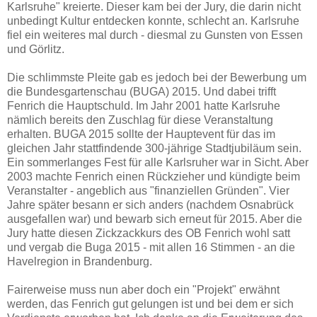
Karlsruhe" kreierte. Dieser kam bei der Jury, die darin nicht
unbedingt Kultur entdecken konnte, schlecht an. Karlsruhe
fiel ein weiteres mal durch - diesmal zu Gunsten von Essen
und Görlitz.
Die schlimmste Pleite gab es jedoch bei der Bewerbung um
die Bundesgartenschau (BUGA) 2015. Und dabei trifft
Fenrich die Hauptschuld. Im Jahr 2001 hatte Karlsruhe
nämlich bereits den Zuschlag für diese Veranstaltung
erhalten. BUGA 2015 sollte der Hauptevent für das im
gleichen Jahr stattfindende 300-jährige Stadtjubiläum sein.
Ein sommerlanges Fest für alle Karlsruher war in Sicht. Aber
2003 machte Fenrich einen Rückzieher und kündigte beim
Veranstalter - angeblich aus "finanziellen Gründen". Vier
Jahre später besann er sich anders (nachdem Osnabrück
ausgefallen war) und bewarb sich erneut für 2015. Aber die
Jury hatte diesen Zickzackkurs des OB Fenrich wohl satt
und vergab die Buga 2015 - mit allen 16 Stimmen - an die
Havelregion in Brandenburg.
Fairerweise muss nun aber doch ein "Projekt" erwähnt
werden, das Fenrich gut gelungen ist und bei dem er sich