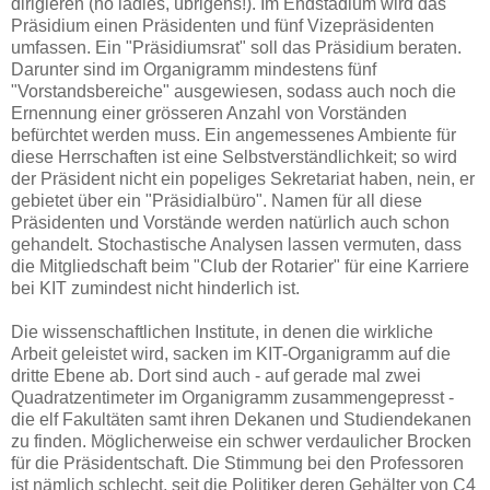
dirigieren (no ladies, übrigens!). Im Endstadium wird das
Präsidium einen Präsidenten und fünf Vizepräsidenten
umfassen. Ein "Präsidiumsrat" soll das Präsidium beraten.
Darunter sind im Organigramm mindestens fünf
"Vorstandsbereiche" ausgewiesen, sodass auch noch die
Ernennung einer grösseren Anzahl von Vorständen
befürchtet werden muss. Ein angemessenes Ambiente für
diese Herrschaften ist eine Selbstverständlichkeit; so wird
der Präsident nicht ein popeliges Sekretariat haben, nein, er
gebietet über ein "Präsidialbüro". Namen für all diese
Präsidenten und Vorstände werden natürlich auch schon
gehandelt. Stochastische Analysen lassen vermuten, dass
die Mitgliedschaft beim "Club der Rotarier" für eine Karriere
bei KIT zumindest nicht hinderlich ist.
Die wissenschaftlichen Institute, in denen die wirkliche
Arbeit geleistet wird, sacken im KIT-Organigramm auf die
dritte Ebene ab. Dort sind auch - auf gerade mal zwei
Quadratzentimeter im Organigramm zusammengepresst -
die elf Fakultäten samt ihren Dekanen und Studiendekanen
zu finden. Möglicherweise ein schwer verdaulicher Brocken
für die Präsidentschaft. Die Stimmung bei den Professoren
ist nämlich schlecht, seit die Politiker deren Gehälter von C4