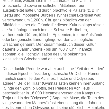
Hochkultur, welche sich im 2. Jahrtausend v. Chr. in
Griechenland sowie im östlichen Mittelmeerraum
ausgebreitet hatte und durch prachtvolle Paläste (z. B. in
Kreta) und imposante Burgen ( Tyrins) charakterisiert war,
verschwand um 1.200 v. Chr. ganz plötzlich von der
Bildfläche. Über die Gründe für diesen Kulturkollaps rätseln
die Archäologen noch immer. Schwere Erdbeben,
verheerende Dürren, tötliche Epidemien, interne Aufstände
oder kriegerische Eindringlinge werden als mögliche
Ursachen genannt. Der Zusammenbruch dieser Kultur
dauerte 5 Jahrhunderte - bis um 700 v. Chr. , nahezu
spontan, die Hochzivilisation des uns bekannten
klassischen Griechenland entstand.
Diese dunkle Periode war aber auch eine "Zeit der Helden".
In dieser Epoche lässt der griechische Ur-Dichter Homer
nämlich seine Helden Achilles, Hector und Odysseus
agieren. Bei der "Ilias" (Gymnasiasten kennen ihren Anfang:
"Singe den Zorn, o Göttin, des Peleiaden Achilleus")
beschreibt er in 16.000 Hexameterversen den Kampf um
Troja und in der "Odyssee" ("Sage mir, Muse, die Taten des
vielgewanderten Mannes") fast ebenso lang die Irrfahrten
des listenreichen Odysseus und seine glückliche Heimkehr.