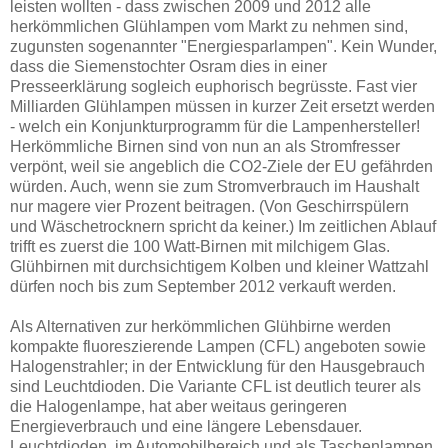
leisten wollten - dass zwischen 2009 und 2012 alle
herkömmlichen Glühlampen vom Markt zu nehmen sind,
zugunsten sogenannter "Energiesparlampen". Kein Wunder,
dass die Siemenstochter Osram dies in einer
Presseerklärung sogleich euphorisch begrüsste. Fast vier
Milliarden Glühlampen müssen in kurzer Zeit ersetzt werden
- welch ein Konjunkturprogramm für die Lampenhersteller!
Herkömmliche Birnen sind von nun an als Stromfresser
verpönt, weil sie angeblich die CO2-Ziele der EU gefährden
würden. Auch, wenn sie zum Stromverbrauch im Haushalt
nur magere vier Prozent beitragen. (Von Geschirrspülern
und Wäschetrocknern spricht da keiner.) Im zeitlichen Ablauf
trifft es zuerst die 100 Watt-Birnen mit milchigem Glas.
Glühbirnen mit durchsichtigem Kolben und kleiner Wattzahl
dürfen noch bis zum September 2012 verkauft werden.
Als Alternativen zur herkömmlichen Glühbirne werden
kompakte fluoreszierende Lampen (CFL) angeboten sowie
Halogenstrahler; in der Entwicklung für den Hausgebrauch
sind Leuchtdioden. Die Variante CFL ist deutlich teurer als
die Halogenlampe, hat aber weitaus geringeren
Energieverbrauch und eine längere Lebensdauer.
Leuchtdioden, im Automobilbereich und als Taschenlampen