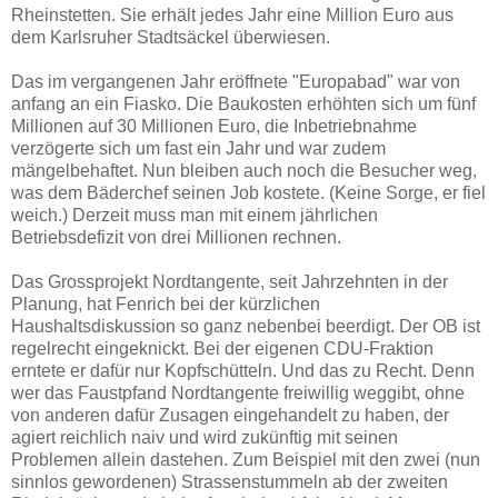
Rheinstetten. Sie erhält jedes Jahr eine Million Euro aus
dem Karlsruher Stadtsäckel überwiesen.
Das im vergangenen Jahr eröffnete "Europabad" war von
anfang an ein Fiasko. Die Baukosten erhöhten sich um fünf
Millionen auf 30 Millionen Euro, die Inbetriebnahme
verzögerte sich um fast ein Jahr und war zudem
mängelbehaftet. Nun bleiben auch noch die Besucher weg,
was dem Bäderchef seinen Job kostete. (Keine Sorge, er fiel
weich.) Derzeit muss man mit einem jährlichen
Betriebsdefizit von drei Millionen rechnen.
Das Grossprojekt Nordtangente, seit Jahrzehnten in der
Planung, hat Fenrich bei der kürzlichen
Haushaltsdiskussion so ganz nebenbei beerdigt. Der OB ist
regelrecht eingeknickt. Bei der eigenen CDU-Fraktion
erntete er dafür nur Kopfschütteln. Und das zu Recht. Denn
wer das Faustpfand Nordtangente freiwillig weggibt, ohne
von anderen dafür Zusagen eingehandelt zu haben, der
agiert reichlich naiv und wird zukünftig mit seinen
Problemen allein dastehen. Zum Beispiel mit den zwei (nun
sinnlos gewordenen) Strassenstummeln ab der zweiten