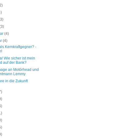
2)
4)
(3)
(3)
uar
(4)
ar
(4)
ls Kernkraftgegner? -
n!
! Wie sicher ist mein
d auf der Bank?
ge an Motörhead und
ontmann Lemmy
re in die Zukunft
7)
9)
4)
1)
0)
5)
9)