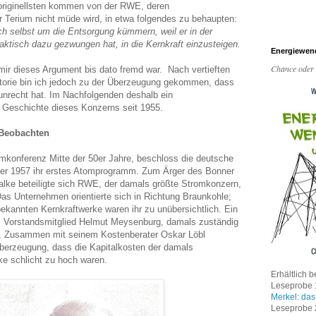
 originellsten kommen von der RWE, deren
r Terium nicht müde wird, in etwa folgendes zu behaupten:
ch selbst um die Entsorgung kümmern, weil er in der
ktisch dazu gezwungen hat, in die Kernkraft einzusteigen.
Energiewen
Chance oder
ir dieses Argument bis dato fremd war. Nach vertieften
torie bin ich jedoch zu der Überzeugung gekommen, dass
nrecht hat. Im Nachfolgenden deshalb ein
e Geschichte dieses Konzerns seit 1955.
 Beobachten
mkonferenz Mitte der 50er Jahre, beschloss die deutsche
er 1957 ihr erstes Atomprogramm. Zum Ärger des Bonner
alke beteiligte sich RWE, der damals größte Stromkonzern,
Das Unternehmen orientierte sich in Richtung Braunkohle;
bekannten Kernkraftwerke waren ihr zu unübersichtlich. Ein
s Vorstandsmitglied Helmut Meysenburg, damals zuständig
om. Zusammen mit seinem Kostenberater Oskar Löbl
erzeugung, dass die Kapitalkosten der damals
ke schlicht zu hoch waren.
Erhältlich b
Leseprobe 1
Merkel: das
Leseprobe 2