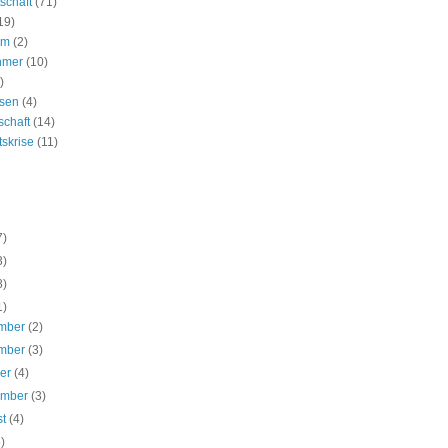
schaft
(71)
19)
um
(2)
hmer
(10)
)
ssen
(4)
schaft
(14)
tskrise
(11)
7)
3)
8)
1)
mber
(2)
mber
(3)
ber
(4)
ember
(3)
st
(4)
5)