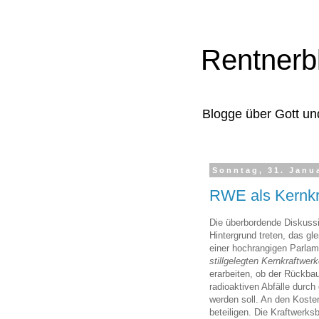
Rentnerb
Blogge über Gott un
Sonntag, 31. Janu
RWE als Kernkra
Die überbordende Diskussi
Hintergrund treten, das gl
einer hochrangigen Parlam
stillgelegten Kernkraftwer
erarbeiten, ob der Rückba
radioaktiven Abfälle durch 
werden soll. An den Koste
beteiligen. Die Kraftwerks