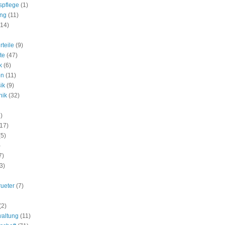
spflege
(1)
ung
(11)
(14)
rteile
(9)
te
(47)
k
(6)
on
(11)
ik
(9)
nik
(32)
)
(17)
(5)
)
7)
3)
rueter
(7)
(2)
waltung
(11)