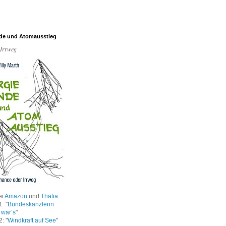
de und Atomausstieg
 Irrweg
ei
Amazon
und
Thalia
: "
Bundeskanzlerin
 war’s
"
: "
Windkraft auf See
"