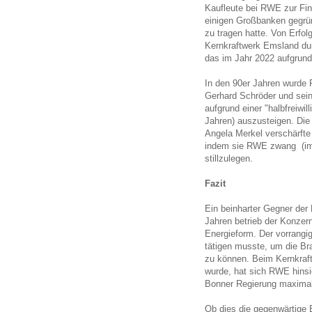
Kaufleute bei RWE zur Fin
einigen Großbanken gegrün
zu tragen hatte. Von Erfo
Kernkraftwerk Emsland dur
das im Jahr 2022 aufgrun
In den 90er Jahren wurde
Gerhard Schröder und sein
aufgrund einer "halbfreiwi
Jahren) auszusteigen. Die
Angela Merkel verschärfte
indem sie RWE zwang (im
stillzulegen.
Fazit
Ein beinharter Gegner der 
Jahren betrieb der Konzer
Energieform. Der vorrangi
tätigen musste, um die Br
zu können. Beim Kernkraft
wurde, hat sich RWE hinsic
Bonner Regierung maximal
Ob dies die gegenwärtige