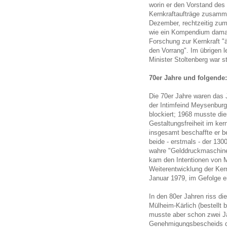
worin er den Vorstand des
Kernkraftaufträge zusamm
Dezember, rechtzeitig zum
wie ein Kompendium damal
Forschung zur Kernkraft "ä
den Vorrang". Im übrigen l
Minister Stoltenberg war s
70er Jahre und folgende
Die 70er Jahre waren das 
der Intimfeind Meysenburg
blockiert; 1968 musste die
Gestaltungsfreiheit im ke
insgesamt beschaffte er b
beide - erstmals - der 13
wahre "Gelddruckmaschinen
kam den Intentionen von Ma
Weiterentwicklung der Ker
Januar 1979, im Gefolge e
In den 80er Jahren riss d
Mülheim-Kärlich (bestellt
musste aber schon zwei J
Genehmigungsbescheids da