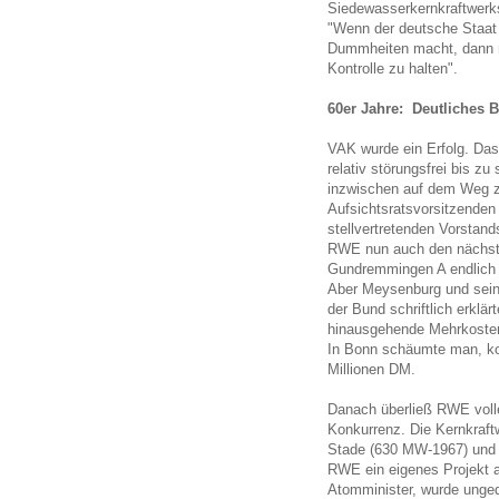
Siedewasserkernkraftwerk
"Wenn der deutsche Staat 
Dummheiten macht, dann m
Kontrolle zu halten".
60er Jahre: Deutliches 
VAK wurde ein Erfolg. Das
relativ störungsfrei bis z
inzwischen auf dem Weg 
Aufsichtsratsvorsitzende
stellvertretenden Vorstand
RWE nun auch den nächst
Gundremmingen A endlich 
Aber Meysenburg und seine
der Bund schriftlich erklär
hinausgehende Mehrkoste
In Bonn schäumte man, ko
Millionen DM.
Danach überließ RWE volle
Konkurrenz. Die Kernkraf
Stade (630 MW-1967) und
RWE ein eigenes Projekt a
Atomminister, wurde unge