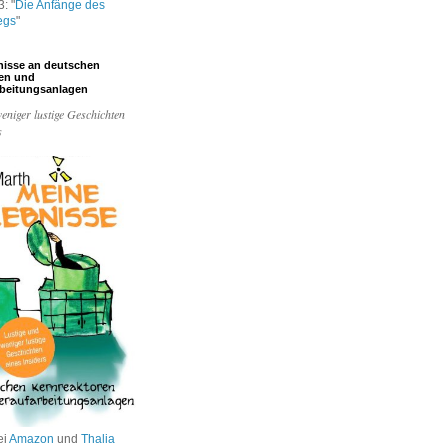
: "
Die Anfänge des
egs
"
nisse an deutschen
ren und
rbeitungsanlagen
eniger lustige Geschichten
s
ei
Amazon
und
Thalia