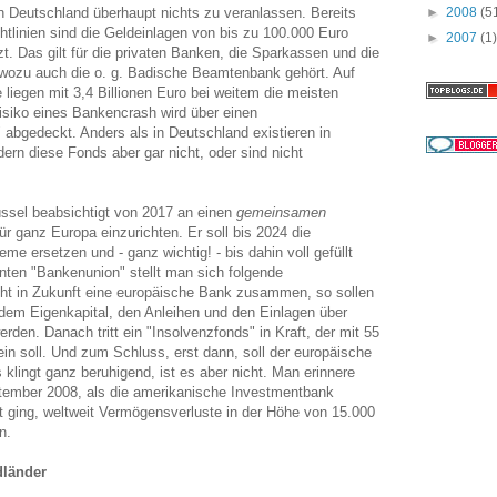
 Deutschland überhaupt nichts zu veranlassen. Bereits
►
2008
(5
tlinien sind die Geldeinlagen von bis zu 100.000 Euro
►
2007
(1)
zt. Das gilt für die privaten Banken, die Sparkassen und die
ozu auch die o. g. Badische Beamtenbank gehört. Auf
e liegen mit 3,4 Billionen Euro bei weitem die meisten
isiko eines Bankencrash wird über einen
 abgedeckt. Anders als in Deutschland existieren in
ern diese Fonds aber gar nicht, oder sind nicht
ssel beabsichtigt von 2017 an einen
gemeinsamen
r ganz Europa einzurichten. Er soll bis 2024 die
me ersetzen und - ganz wichtig! - bis dahin voll gefüllt
anten "Bankenunion" stellt man sich folgende
cht in Zukunft eine europäische Bank zusammen, so sollen
 dem Eigenkapital, den Anleihen und den Einlagen über
den. Danach tritt ein "Insolvenzfonds" in Kraft, der mit 55
ein soll. Und zum Schluss, erst dann, soll der europäische
 klingt ganz beruhigend, ist es aber nicht. Man erinnere
tember 2008, als die amerikanische Investmentbank
 ging, weltweit Vermögensverluste in der Höhe von 15.000
n.
dländer