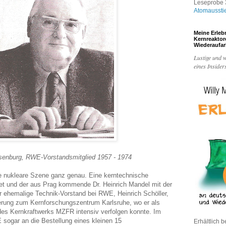
Leseprobe 3
Atomaussti
Meine Erleb
Kernreakto
Wiederaufa
Lustige und w
eines Insider
enburg, RWE-Vorstandsmitglied 1957 - 1974
 nukleare Szene ganz genau. Eine kerntechnische
tet und der aus Prag kommende Dr. Heinrich Mandel mit der
er ehemalige Technik-Vorstand bei RWE, Heinrich Schöller,
erung zum Kernforschungszentrum Karlsruhe, wo er als
es Kernkraftwerks MZFR intensiv verfolgen konnte. Im
sogar an die Bestellung eines kleinen 15
Erhältlich b