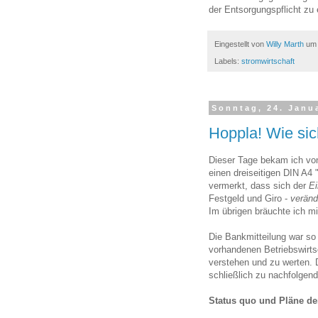
der Entsorgungspflicht zu 
Eingestellt von
Willy Marth
u
Labels:
stromwirtschaft
Sonntag, 24. Janu
Hoppla! Wie sic
Dieser Tage bekam ich vo
einen dreiseitigen DIN A4
vermerkt, dass sich der
Ei
Festgeld und Giro -
veränd
Im übrigen bräuchte ich 
Die Bankmitteilung war so
vorhandenen Betriebswirtsc
verstehen und zu werten. 
schließlich zu nachfolgend
Status quo und Pläne de