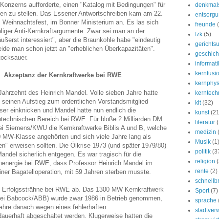
 Konzerns aufforderte, einen "Katalog mit Bedingungen" für
denkmal
en zu stellen. Das Essener Antwortschreiben kam am 22.
entsorg
 Weihnachtsfest, im Bonner Ministerium an. Es las sich
freunde
iger Anti-Kernkraftargumente. Zwar sei man an der
fzk
(5)
ußerst interessiert", aber die Braunkohle habe "eindeutig
gerichtsu
eide man schon jetzt an "erheblichen Überkapazitäten".
geschich
tocksauer.
informati
kernfusi
: Akzeptanz der Kernkraftwerke bei RWE
kernphys
Jahrzehnt des Heinrich Mandel. Volle sieben Jahre hatte
kerntech
 seinen Aufstieg zum ordentlichen Vorstandsmitglied
kit
(32)
ser einknicken und Mandel hatte nun endlich die
kunst
(21
rntechnischen Bereich bei RWE. Für bloße 2 Milliarden DM
literatur
ei Siemens/KWU die Kernkraftwerke Biblis A und B, welche
medizin
00 MW-Klasse angehörten und sich viele Jahre lang als
Musik
(1
" erweisen sollten. Die Ölkrise 1973 (und später 1979/80)
politik
(3
ndel sicherlich entgegen. Es war tragisch für die
religion
(
nenergie bei RWE, dass Professor Heinrich Mandel im
rente
(2)
iner Bagatelloperation, mit 59 Jahren sterben musste.
schnellb
ie Erfolgssträhne bei RWE ab. Das 1300 MW Kernkraftwerk
Sport
(7)
 bei Babcock/ABB) wurde zwar 1986 in Betrieb genommen,
sprache
ahre danach wegen eines fehlerhaften
stadtver
uerhaft abgeschaltet werden. Klugerweise hatten die