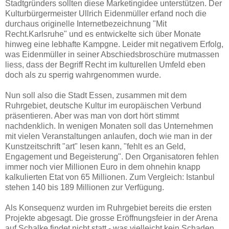
Stadtgründers sollten diese Marketingidee unterstützen. Der
Kulturbürgermeister Ullrich Eidenmüller erfand noch die
durchaus originelle Internetbezeichnung "Mit
Recht.Karlsruhe" und es entwickelte sich über Monate
hinweg eine lebhafte Kampgne. Leider mit negativem Erfolg,
was Eidenmüller in seiner Abschiedsbroschüre mutmassen
liess, dass der Begriff Recht im kulturellen Umfeld eben
doch als zu sperrig wahrgenommen wurde.
Nun soll also die Stadt Essen, zusammen mit dem
Ruhrgebiet, deutsche Kultur im europäischen Verbund
präsentieren. Aber was man von dort hört stimmt
nachdenklich. In wenigen Monaten soll das Unternehmen
mit vielen Veranstaltungen anlaufen, doch wie man in der
Kunstzeitschrift "art" lesen kann, "fehlt es an Geld,
Engagement und Begeisterung". Den Organisatoren fehlen
immer noch vier Millionen Euro in dem ohnehin knapp
kalkulierten Etat von 65 Millionen. Zum Vergleich: Istanbul
stehen 140 bis 189 Millionen zur Verfügung.
Als Konsequenz wurden im Ruhrgebiet bereits die ersten
Projekte abgesagt. Die grosse Eröffnungsfeier in der Arena
auf Schalke findet nicht statt - was vielleicht kein Schaden