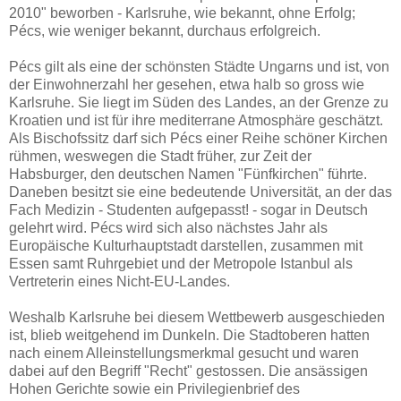
2010" beworben - Karlsruhe, wie bekannt, ohne Erfolg;
Pécs, wie weniger bekannt, durchaus erfolgreich.
Pécs gilt als eine der schönsten Städte Ungarns und ist, von
der Einwohnerzahl her gesehen, etwa halb so gross wie
Karlsruhe. Sie liegt im Süden des Landes, an der Grenze zu
Kroatien und ist für ihre mediterrane Atmosphäre geschätzt.
Als Bischofssitz darf sich Pécs einer Reihe schöner Kirchen
rühmen, weswegen die Stadt früher, zur Zeit der
Habsburger, den deutschen Namen "Fünfkirchen" führte.
Daneben besitzt sie eine bedeutende Universität, an der das
Fach Medizin - Studenten aufgepasst! - sogar in Deutsch
gelehrt wird. Pécs wird sich also nächstes Jahr als
Europäische Kulturhauptstadt darstellen, zusammen mit
Essen samt Ruhrgebiet und der Metropole Istanbul als
Vertreterin eines Nicht-EU-Landes.
Weshalb Karlsruhe bei diesem Wettbewerb ausgeschieden
ist, blieb weitgehend im Dunkeln. Die Stadtoberen hatten
nach einem Alleinstellungsmerkmal gesucht und waren
dabei auf den Begriff "Recht" gestossen. Die ansässigen
Hohen Gerichte sowie ein Privilegienbrief des