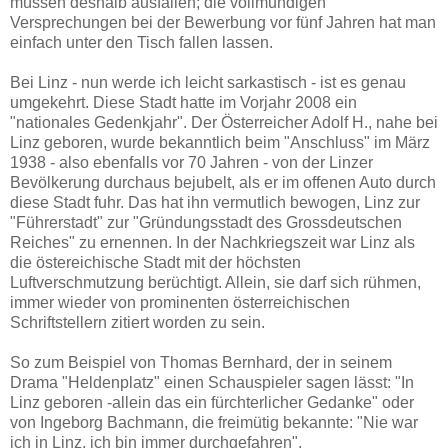
müssen deshalb ausfallen; die vollmundigen
Versprechungen bei der Bewerbung vor fünf Jahren hat man
einfach unter den Tisch fallen lassen.
Bei Linz - nun werde ich leicht sarkastisch - ist es genau
umgekehrt. Diese Stadt hatte im Vorjahr 2008 ein
"nationales Gedenkjahr". Der Österreicher Adolf H., nahe bei
Linz geboren, wurde bekanntlich beim "Anschluss" im März
1938 - also ebenfalls vor 70 Jahren - von der Linzer
Bevölkerung durchaus bejubelt, als er im offenen Auto durch
diese Stadt fuhr. Das hat ihn vermutlich bewogen, Linz zur
"Führerstadt" zur "Gründungsstadt des Grossdeutschen
Reiches" zu ernennen. In der Nachkriegszeit war Linz als
die östereichische Stadt mit der höchsten
Luftverschmutzung berüchtigt. Allein, sie darf sich rühmen,
immer wieder von prominenten österreichischen
Schriftstellern zitiert worden zu sein.
So zum Beispiel von Thomas Bernhard, der in seinem
Drama "Heldenplatz" einen Schauspieler sagen lässt: "In
Linz geboren -allein das ein fürchterlicher Gedanke" oder
von Ingeborg Bachmann, die freimütig bekannte: "Nie war
ich in Linz, ich bin immer durchgefahren".