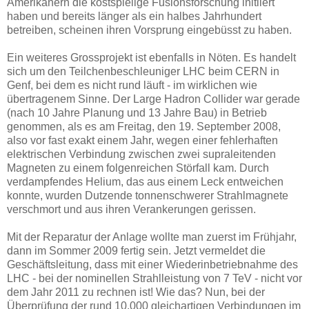
Amerikanern die kostspielige Fusionsforschung initiiert
haben und bereits länger als ein halbes Jahrhundert
betreiben, scheinen ihren Vorsprung eingebüsst zu haben.
Ein weiteres Grossprojekt ist ebenfalls in Nöten. Es handelt
sich um den Teilchenbeschleuniger LHC beim CERN in
Genf, bei dem es nicht rund läuft - im wirklichen wie
übertragenem Sinne. Der Large Hadron Collider war gerade
(nach 10 Jahre Planung und 13 Jahre Bau) in Betrieb
genommen, als es am Freitag, den 19. September 2008,
also vor fast exakt einem Jahr, wegen einer fehlerhaften
elektrischen Verbindung zwischen zwei supraleitenden
Magneten zu einem folgenreichen Störfall kam. Durch
verdampfendes Helium, das aus einem Leck entweichen
konnte, wurden Dutzende tonnenschwerer Strahlmagnete
verschmort und aus ihren Verankerungen gerissen.
Mit der Reparatur der Anlage wollte man zuerst im Frühjahr,
dann im Sommer 2009 fertig sein. Jetzt vermeldet die
Geschäftsleitung, dass mit einer Wiederinbetriebnahme des
LHC - bei der nominellen Strahlleistung von 7 TeV - nicht vor
dem Jahr 2011 zu rechnen ist! Wie das? Nun, bei der
Überprüfung der rund 10.000 gleichartigen Verbindungen im