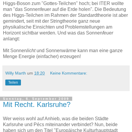
Higgs-Boson zum "Gottes-Teilchen" hoch; bei ITER wollte
man "das Sonnenfeuer auf die Erde holen". Die Bedeutung
des Higgs-Teilchen im Rahmen der Standardtheorie ist aber
gemindert, seit mit der Stringtheorie ganz neue
physikalische Einsichten und Problemstellungen am
Horizont sichtbar werden. Und was das Sonnen
feuer
anlangt:
Mit Sonnen
licht
und Sonnen
wärme
kann man eine ganze
Menge Energie (einfacher) erzeugen!
Willy Marth
um
18:20
Keine Kommentare:
Teilen
Sonntag, 6. September 2009
Mit Recht. Karlsruhe?
Wer weiss wohl auf Anhieb, was die beiden Städte
Karlsruhe und Pécs miteinander verbindet? Nun, beide
haben sich um den Titel "Europäische Kulturhauptstadt