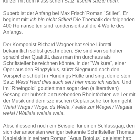
kürzer mit dem klassischen Satz:
Ilsebill salzte nach.
Superb ist der Anfang bei Max Frisch´Roman "Stiller". Er
beginnt mit:
Ich bin nicht Stiller!
Die Thematik der folgenden
400 Romanseiten sind kondensiert auf die 4 Worte des
Anfangs.
Der Komponist Richard Wagner hat seine Libretti
bekanntlich selbst geschrieben. Sie sind von so hoher
sprachlicher Qualität, dass man ihn durchaus als
Schriftsteller bezeichnen könnte. In der "Walküre", einer
Oper aus den Ringzyklus, stürzt Siegmund nach den
Vorspiel erschöpft in Hundings Hütte und singt den ersten
Satz:
Wess´Herd dies auch sei / hier muss ich rasten.
Und
im "Rheingold" goutiert man sogar den (alliterativen)
Gesang der hübsch anzusehenden Rheintöchter, weil er mit
der Musik und dem szenischen Geplantsche konform geht:
Weia! Waga / Woge, du Welle, / walle zur Wiege! / Wagala
weia! / Wallala weiala weia.
Abschliessend noch ein Beispiel für einen Schlussgag, den
sich der ansonsten weniger bekannte Schriftsteller Thomas
Kapielskis in seinem Roman "Aqua Botolus" geleistet hat: