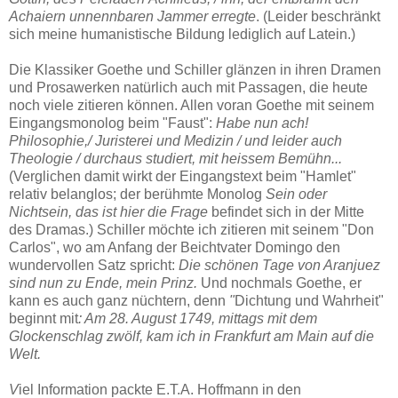
Achaiern unnennbaren Jammer erregte
. (Leider beschränkt
sich meine humanistische Bildung lediglich auf Latein.)
Die Klassiker Goethe und Schiller glänzen in ihren Dramen
und Prosawerken natürlich auch mit Passagen, die heute
noch viele zitieren können. Allen voran Goethe mit seinem
Eingangsmonolog beim "Faust":
Habe nun ach!
Philosophie,/ Juristerei und Medizin / und leider auch
Theologie /
durchaus studiert, mit heissem Bemühn...
(Verglichen damit wirkt der Eingangstext beim "Hamlet"
relativ belanglos; der berühmte Monolog
Sein oder
Nichtsein, das
ist hier die Frage
befindet sich in der Mitte
des Dramas.) Schiller möchte ich zitieren mit seinem "Don
Carlos", wo am Anfang der Beichtvater Domingo den
wundervollen Satz spricht:
Die
schönen Tage von Aranjuez
sind nun zu Ende, mein Prinz.
Und nochmals Goethe, er
kann es auch ganz nüchtern, denn
"
Dichtung und Wahrheit"
beginnt mit
: Am 28. August 1749, mittags mit dem
Glockenschlag zwölf, kam ich in Frankfurt am Main auf die
Welt.
V
iel Information packte E.T.A. Hoffmann in den