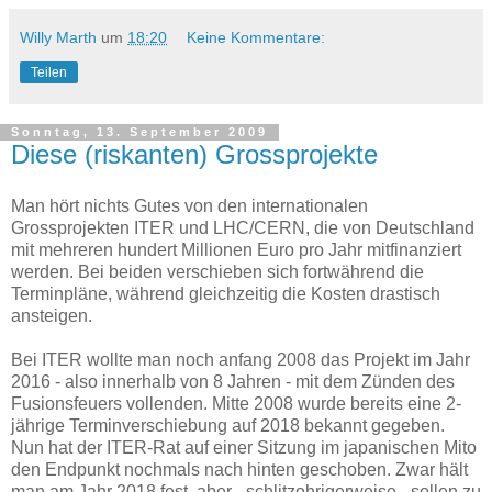
Willy Marth
um
18:20
Keine Kommentare:
Teilen
Sonntag, 13. September 2009
Diese (riskanten) Grossprojekte
Man hört nichts Gutes von den internationalen
Grossprojekten ITER und LHC/CERN, die von Deutschland
mit mehreren hundert Millionen Euro pro Jahr mitfinanziert
werden. Bei beiden verschieben sich fortwährend die
Terminpläne, während gleichzeitig die Kosten drastisch
ansteigen.
Bei ITER wollte man noch anfang 2008 das Projekt im Jahr
2016 - also innerhalb von 8 Jahren - mit dem Zünden des
Fusionsfeuers vollenden. Mitte 2008 wurde bereits eine 2-
jährige Terminverschiebung auf 2018 bekannt gegeben.
Nun hat der ITER-Rat auf einer Sitzung im japanischen Mito
den Endpunkt nochmals nach hinten geschoben. Zwar hält
man am Jahr 2018 fest, aber - schlitzohrigerweise - sollen zu