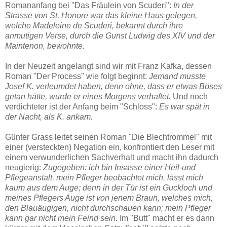
Romananfang bei "Das Fräulein von Scuderi":
In der
Strasse von St. Honore war das kleine Haus gelegen,
welche Madeleine de Scuderi,
bekannt durch ihre
anmutigen Verse, durch die Gunst Ludwig des XIV und der
Maintenon,
bewohnte.
In der Neuzeit angelangt sind wir mit Franz Kafka, dessen
Roman "Der Process" wie folgt beginnt:
Jemand musste
Josef K. verleumdet haben, denn ohne, dass er etwas Böses
getan
hätte, wurde er eines Morgens verhaftet.
Und noch
verdichteter ist der Anfang beim "Schloss":
Es war spät in
der Nacht, als K. ankam.
Günter Grass leitet seinen Roman "Die Blechtrommel" mit
einer (versteckten) Negation ein, konfrontiert den Leser mit
einem verwunderlichen Sachverhalt und macht ihn dadurch
neugierig:
Zugegeben:
ich bin Insasse einer Heil-und
Pflegeanstalt, mein Pfleger beobachtet mich, lässt mich
kaum aus dem Auge; denn in der Tür ist ein Guckloch und
meines Pflegers Auge ist von jenem Braun, welches mich,
den Blauäugigen, nicht durchschauen kann; mein Pfleger
kann gar nicht mein Feind sein.
Im "Butt" macht er es dann