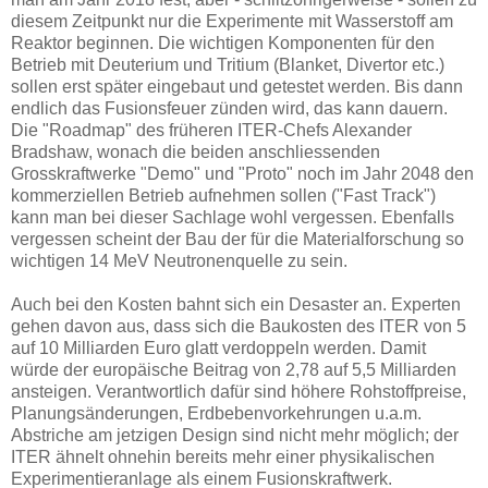
diesem Zeitpunkt nur die Experimente mit Wasserstoff am
Reaktor beginnen. Die wichtigen Komponenten für den
Betrieb mit Deuterium und Tritium (Blanket, Divertor etc.)
sollen erst später eingebaut und getestet werden. Bis dann
endlich das Fusionsfeuer zünden wird, das kann dauern.
Die "Roadmap" des früheren ITER-Chefs Alexander
Bradshaw, wonach die beiden anschliessenden
Grosskraftwerke "Demo" und "Proto" noch im Jahr 2048 den
kommerziellen Betrieb aufnehmen sollen ("Fast Track")
kann man bei dieser Sachlage wohl vergessen. Ebenfalls
vergessen scheint der Bau der für die Materialforschung so
wichtigen 14 MeV Neutronenquelle zu sein.
Auch bei den Kosten bahnt sich ein Desaster an. Experten
gehen davon aus, dass sich die Baukosten des ITER von 5
auf 10 Milliarden Euro glatt verdoppeln werden. Damit
würde der europäische Beitrag von 2,78 auf 5,5 Milliarden
ansteigen. Verantwortlich dafür sind höhere Rohstoffpreise,
Planungsänderungen, Erdbebenvorkehrungen u.a.m.
Abstriche am jetzigen Design sind nicht mehr möglich; der
ITER ähnelt ohnehin bereits mehr einer physikalischen
Experimentieranlage als einem Fusionskraftwerk.