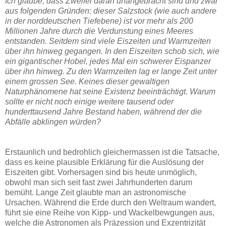
Ich glaube, dass Zweifel daran unangebracht sind und zwar
aus folgenden Gründen: dieser Salzstock (wie auch andere
in der norddeutschen Tiefebene) ist vor mehr als 200
Millionen Jahre durch die Verdunstung eines Meeres
entstanden. Seitdem sind viele Eiszeiten und Warmzeiten
über ihn hinweg gegangen. In den Eiszeiten schob sich, wie
ein gigantischer Hobel, jedes Mal ein schwerer Eispanzer
über ihn hinweg. Zu den Warmzeiten lag er lange Zeit unter
einem grossen See. Keines dieser gewaltigen
Naturphänomene hat seine Existenz beeinträchtigt. Warum
sollte er nicht noch einige weitere tausend oder
hunderttausend Jahre Bestand haben, während der die
Abfälle abklingen würden?
Erstaunlich und bedrohlich gleichermassen ist die Tatsache,
dass es keine plausible Erklärung für die Auslösung der
Eiszeiten gibt. Vorhersagen sind bis heute unmöglich,
obwohl man sich seit fast zwei Jahrhunderten darum
bemüht. Lange Zeit glaubte man an astronomische
Ursachen. Während die Erde durch den Weltraum wandert,
führt sie eine Reihe von Kipp- und Wackelbewgungen aus,
welche die Astronomen als Präzession und Exzentrizität