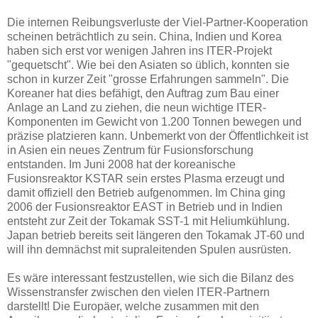
Die internen Reibungsverluste der Viel-Partner-Kooperation
scheinen beträchtlich zu sein. China, Indien und Korea
haben sich erst vor wenigen Jahren ins ITER-Projekt
"gequetscht". Wie bei den Asiaten so üblich, konnten sie
schon in kurzer Zeit "grosse Erfahrungen sammeln". Die
Koreaner hat dies befähigt, den Auftrag zum Bau einer
Anlage an Land zu ziehen, die neun wichtige ITER-
Komponenten im Gewicht von 1.200 Tonnen bewegen und
präzise platzieren kann. Unbemerkt von der Öffentlichkeit ist
in Asien ein neues Zentrum für Fusionsforschung
entstanden. Im Juni 2008 hat der koreanische
Fusionsreaktor KSTAR sein erstes Plasma erzeugt und
damit offiziell den Betrieb aufgenommen. Im China ging
2006 der Fusionsreaktor EAST in Betrieb und in Indien
entsteht zur Zeit der Tokamak SST-1 mit Heliumkühlung.
Japan betrieb bereits seit längeren den Tokamak JT-60 und
will ihn demnächst mit supraleitenden Spulen ausrüsten.
Es wäre interessant festzustellen, wie sich die Bilanz des
Wissenstransfer zwischen den vielen ITER-Partnern
darstellt! Die Europäer, welche zusammen mit den