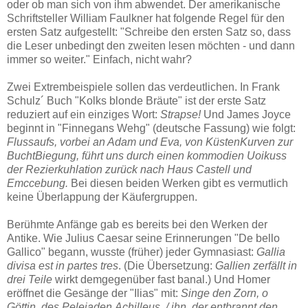
oder ob man sich von ihm abwendet. Der amerikanische
Schriftsteller William Faulkner hat folgende Regel für den
ersten Satz aufgestellt: "Schreibe den ersten Satz so, dass
die Leser unbedingt den zweiten lesen möchten - und dann
immer so weiter." Einfach, nicht wahr?
Zwei Extrembeispiele sollen das verdeutlichen. In Frank
Schulz´ Buch "Kolks blonde Bräute" ist der erste Satz
reduziert auf ein einziges Wort:
Strapse!
Und James Joyce
beginnt in "Finnegans Wehg" (deutsche Fassung) wie folgt:
Flussaufs, vorbei an Adam und Eva, von KüstenKurven zur
BuchtBiegung, führt uns durch einen kommodien Uoikuss
der Rezierkuhlation zurück nach Haus Castell und
Emccebung.
Bei diesen beiden Werken gibt es vermutlich
keine Überlappung der Käufergruppen.
Berühmte Anfänge gab es bereits bei den Werken der
Antike. Wie Julius Caesar seine Erinnerungen "De bello
Gallico" begann, wusste (früher) jeder Gymnasiast:
Gallia
divisa est in
partes tres
. (Die Übersetzung:
Gallien zerfällt in
drei Teile
wirkt demgegenüber fast banal.) Und Homer
eröffnet die Gesänge der "Ilias" mit:
Singe den Zorn, o
Göttin, des Peleiaden
Achilleus, / ihn, der entbrannt den