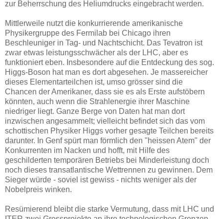
zur Beherrschung des Heliumdrucks eingebracht werden.
Mittlerweile nutzt die konkurrierende amerikanische
Physikergruppe des Fermilab bei Chicago ihren
Beschleuniger in Tag- und Nachtschicht. Das Tevatron ist
zwar etwas leistungsschwächer als der LHC, aber es
funktioniert eben. Insbesondere auf die Entdeckung des sog.
Higgs-Boson hat man es dort abgesehen. Je massereicher
dieses Elementarteilchen ist, umso grösser sind die
Chancen der Amerikaner, dass sie es als Erste aufstöbern
könnten, auch wenn die Strahlenergie ihrer Maschine
niedriger liegt. Ganze Berge von Daten hat man dort
inzwischen angesammelt; vielleicht befindet sich das vom
schottischen Physiker Higgs vorher gesagte Teilchen bereits
darunter. In Genf spürt man förmlich den "heissen Atem" der
Konkurrenten im Nacken und hofft, mit Hilfe des
geschilderten temporären Betriebs bei Minderleistung doch
noch dieses transatlantische Wettrennen zu gewinnen. Dem
Sieger würde - soviel ist gewiss - nichts weniger als der
Nobelpreis winken.
Resümierend bleibt die starke Vermutung, dass mit LHC und
ITER zwei Grossprojekte an ihre technologischen Grenzen