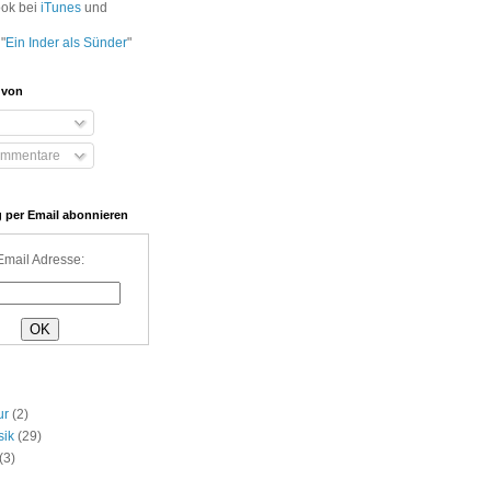
ook bei
iTunes
und
"
Ein Inder als Sünder
"
 von
ommentare
 per Email abonnieren
Email Adresse:
ur
(2)
sik
(29)
(3)