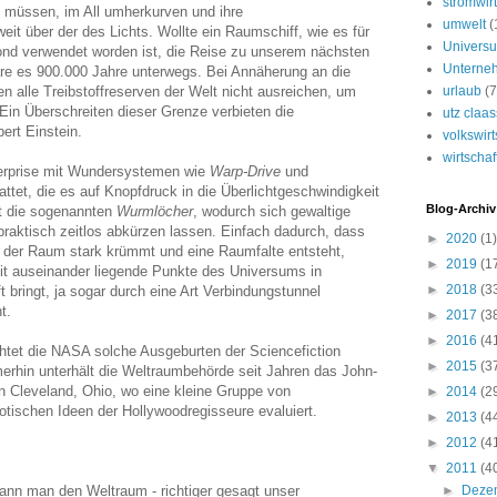
stromwirt
u müssen, im All umherkurven und ihre
umwelt
(
eit über der des Lichts. Wollte ein Raumschiff, wie es für
Univers
ond verwendet worden ist, die Reise zu unserem nächsten
Unterne
äre es 900.000 Jahre unterwegs. Bei Annäherung an die
n alle Treibstoffreserven der Welt nicht ausreichen, um
urlaub
(7
 Ein Überschreiten dieser Grenze verbieten die
utz claa
bert Einstein.
volkswirt
wirtschaf
erprise mit Wundersystemen wie
Warp-Drive
und
ttet, die es auf Knopfdruck in die Überlichtgeschwindigkeit
Blog-Archiv
zt die sogenannten
Wurmlöcher
, wodurch sich gewaltige
raktisch zeitlos abkürzen lassen. Einfach dadurch, dass
►
2020
(1)
h der Raum stark krümmt und eine Raumfalte entsteht,
►
2019
(1
it auseinander liegende Punkte des Universums in
►
2018
(3
 bringt, ja sogar durch eine Art Verbindungstunnel
t.
►
2017
(3
►
2016
(4
chtet die NASA solche Ausgeburten der Sciencefiction
►
2015
(3
merhin unterhält die Weltraumbehörde seit Jahren das John-
in Cleveland, Ohio, wo eine kleine Gruppe von
►
2014
(2
otischen Ideen der Hollywoodregisseure evaluiert.
►
2013
(4
►
2012
(4
▼
2011
(4
kann man den Weltraum - richtiger gesagt unser
►
Deze