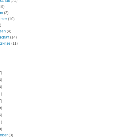
schaft
(71)
19)
um
(2)
hmer
(10)
)
ssen
(4)
schaft
(14)
tskrise
(11)
7)
3)
8)
1)
7)
9)
4)
1)
0)
mber
(3)