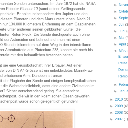
mannten Sonden untersuchen. Im Jahr 1972 hat die NASA
►
Nove
ren Roboter
Pioneer 10
(samt seiner Zwillingssonde
►
Okto
eschickt. Er sollte insbesondere den Jupiter und den
►
Sept
n diesem Planeten und dem Mars untersuchen. Nach 21
in nur 134.000 Kilometern Entfernung an dem Gasplaneten
►
Juli
(
fierte unter anderem seinen gelbbunten Gürtel, die
►
Juni
(
hmten Roten Fleck. Die Sonde durchquerte auch ohne
►
Mai
(
d der Asteroiden und befindet sich nun mit einer
►
April
0 Stundenkilometern auf dem Weg in den interstellaren
ner Atombatterie aus Plutonium-238, konnte sie noch bis
▼
März
takt mit den heimatlichen Antennen halten.
Entso
Reise 
t sie eine Grussbotschaft ihrer Erbauer. Auf einer
Der st
afel von DIN A4-Grösse ist ein unbekleidetes Mann/Frau-
end erhobenem Arm. Daneben ist unser
Rempe
t der Flugbahn der Sonde und einigen kernphysikalischen
►
Febr
 die Wahrscheinlichkeit, dass eine andere Zivilisation im
et? Sicher verschwindend gering. Sie entspricht
►
Janu
schenpost, die wir in den kosmischen Ozean geworfen
►
2010
(3
aschenpost wurde schon gelegentlich gefunden!
►
2009
(4
►
2008
(5
►
2007
(1)