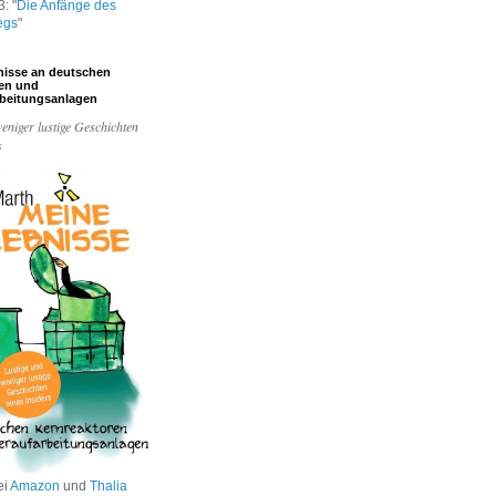
: "
Die Anfänge des
egs
"
nisse an deutschen
ren und
rbeitungsanlagen
eniger lustige Geschichten
s
ei
Amazon
und
Thalia