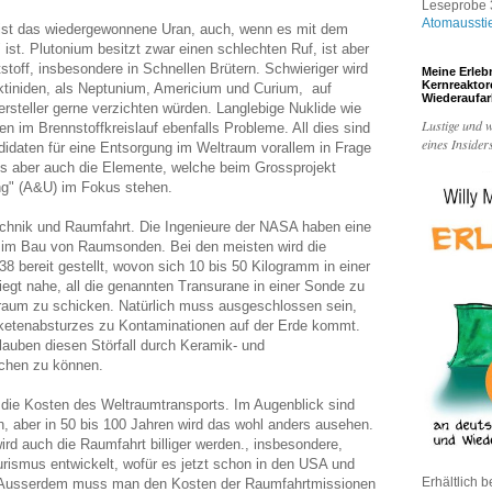
Leseprobe 3
Atomaussti
f ist das wiedergewonnene Uran, auch, wenn es mit dem
 ist. Plutonium besitzt zwar einen schlechten Ruf, ist aber
tstoff, insbesondere in Schnellen Brütern. Schwieriger wird
Meine Erleb
Kernreakto
ktiniden, als Neptunium, Americium und Curium, auf
Wiederaufa
rsteller gerne verzichten würden. Langlebige Nuklide wie
Lustige und w
n im Brennstoffkreislauf ebenfalls Probleme. All dies sind
eines Insider
ndidaten für eine Entsorgung im Weltraum vorallem in Frage
es aber auch die Elemente, welche beim Grossprojekt
g" (A&U) im Fokus stehen.
chnik und Raumfahrt. Die Ingenieure der NASA haben eine
g im Bau von Raumsonden. Bei den meisten wird die
8 bereit gestellt, wovon sich 10 bis 50 Kilogramm in einer
iegt nahe, all die genannten Transurane in einer Sonde zu
raum zu schicken. Natürlich muss ausgeschlossen sein,
aketenabsturzes zu Kontaminationen auf der Erde kommt.
lauben diesen Störfall durch Keramik- und
schen zu können.
 die Kosten des Weltraumtransports. Im Augenblick sind
h, aber in 50 bis 100 Jahren wird das wohl anders ausehen.
wird auch die Raumfahrt billiger werden., insbesondere,
rismus entwickelt, wofür es jetzt schon in den USA und
Erhältlich b
. Ausserdem muss man den Kosten der Raumfahrtmissionen