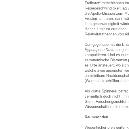
Treibstoff mitschleppen z
Reisegeschwindigkeit lag w
die Apollo-Mission zum M
Fixstern antreten, dann w
Lichtgeschwindigkeit würde
dieses Limit zu erreichen.
Relativitätstheorien von Al
Demgegenüber ist die Ent
Hyperspace-Drive
ausgesta
katapultieren. Und es nut
astronomische Distanzen p
es Orte ansteuert, wo sic
welche zwei ansonsten we
unmittelbare Nachbarschaft
(Wurmloch) schiffbar mach
Als glatte Spinnerei betra
vermutlich doch nicht; im
Glenn-Forschungsinstitut 
Wissenschaftlern diese ex
Raumsonden
Wesentlicher preiswerter 