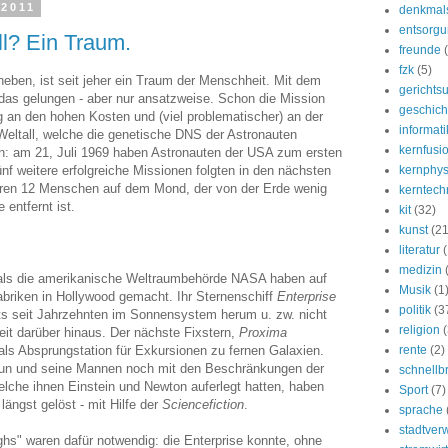
 2011
denkmal
entsorg
ll? Ein Traum.
freunde
fzk
(5)
heben, ist seit jeher ein Traum der Menschheit. Mit dem
gerichtsu
das gelungen - aber nur ansatzweise. Schon die Mission
geschich
g an den hohen Kosten und (viel problematischer) an der
informati
Weltall, welche die genetische DNS der Astronauten
kernfusi
n: am 21, Juli 1969 haben Astronauten der USA zum ersten
f weitere erfolgreiche Missionen folgten in den nächsten
kernphys
aren 12 Menschen auf dem Mond, der von der Erde wenig
kerntech
 entfernt ist.
kit
(32)
kunst
(21
literatur
medizin
e als die amerikanische Weltraumbehörde NASA haben auf
Musik
(1
briken in Hollywood gemacht. Ihr Sternenschiff
Enterprise
politik
(3
its seit Jahrzehnten im Sonnensystem herum u. zw. nicht
religion
(
it darüber hinaus. Der nächste Fixstern,
Proxima
 als Absprungstation für Exkursionen zu fernen Galaxien.
rente
(2)
un und seine Mannen noch mit den Beschränkungen der
schnellb
lche ihnen Einstein und Newton auferlegt hatten, haben
Sport
(7)
längst gelöst - mit Hilfe der
Sciencefiction
.
sprache
stadtver
ghs" waren dafür notwendig: die Enterprise konnte, ohne