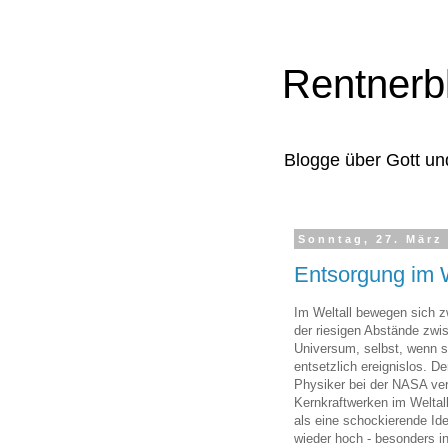
Rentnerb
Blogge über Gott un
Sonntag, 27. März
Entsorgung im 
Im Weltall bewegen sich z
der riesigen Abstände zwis
Universum, selbst, wenn s
entsetzlich ereignislos. 
Physiker bei der NASA ver
Kernkraftwerken im Weltal
als eine schockierende Id
wieder hoch - besonders in