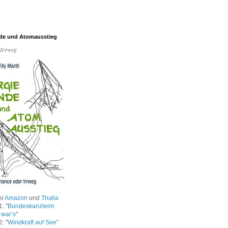
de und Atomausstieg
 Irrweg
ei
Amazon
und
Thalia
: "
Bundeskanzlerin
 war’s
"
: "
Windkraft auf See
"