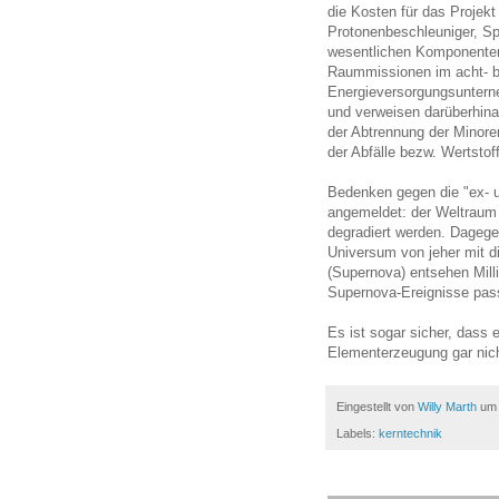
die Kosten für das Projekt
Protonenbeschleuniger, Spa
wesentlichen Komponenten
Raummissionen im acht- bi
Energieversorgungsuntern
und verweisen darüberhina
der Abtrennung der Minore
der Abfälle bezw. Wertstof
Bedenken gegen die "ex- 
angemeldet: der Weltraum s
degradiert werden. Dagege
Universum von jeher mit di
(Supernova) entsehen Mill
Supernova-Ereignisse pass
Es ist sogar sicher, das
Elementerzeugung gar nic
Eingestellt von
Willy Marth
u
Labels:
kerntechnik