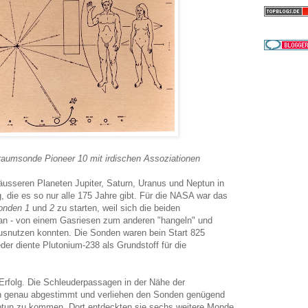
traumsonde Pioneer 10 mit irdischen Assoziationen
äusseren Planeten Jupiter, Saturn, Uranus und Neptun in
g, die es so nur alle 175 Jahre gibt. Für die NASA war das
onden 1
und
2
zu starten, weil sich die beiden
an - von einem Gasriesen zum anderen "hangeln" und
usnutzen konnten. Die Sonden waren bein Start 825
er diente Plutonium-238 als Grundstoff für die
 Erfolg. Die Schleuderpassagen in der Nähe der
ch genau abgestimmt und verliehen den Sonden genügend
un zu kommen. Dort entdeckten sie sechs weitere Monde