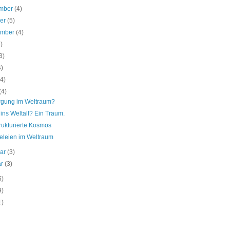
mber
(4)
ber
(5)
ember
(4)
3)
3)
4)
(4)
(4)
rgung im Weltraum?
ins Weltall? Ein Traum.
rukturierte Kosmos
leien im Weltraum
uar
(3)
ar
(3)
5)
9)
1)