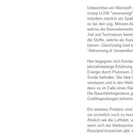
Unbestritten ein Wertstof
Isotop U-236 "verunreinigt"
trotzdem nützlich als Spal
es bei den sog. Minoren A
welche die Brennelementhe
Jod und Technetium bereite
die Stoffe, welche als Ka
kämen. Gleichzeitig sind 
"Abtrennung & Umwandlun
Hier begegnen sich Kernte
jahrzehntelange Erfahrun
Energie durch Plutonium 23
Sonde befinden. Die Idee l
verstauen und in den Welt
dass es im Falle eines R
Die Raumfahrtingenieure g
Grafitkapselungen beherr
Ein weiteres Problem sind
sie sicherlich noch zu hoc
Ähnlich wie die Luftfahrt, 
wenn sich der Weltraumtou
Russland Anzeichen gibt