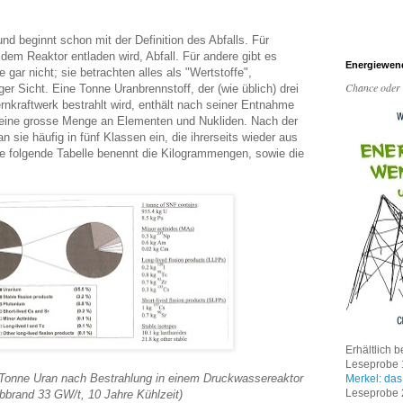
d beginnt schon mit der Definition des Abfalls. Für
dem Reaktor entladen wird, Abfall. Für andere gibt es
Energiewen
 gar nicht; sie betrachten alles als "Wertstoffe",
Chance oder
er Sicht. Eine Tonne Uranbrennstoff, der (wie üblich) drei
rnkraftwerk bestrahlt wird, enthält nach seiner Entnahme
eine grosse Menge an Elementen und Nukliden. Nach der
n sie häufig in fünf Klassen ein, die ihrerseits wieder aus
e folgende Tabelle benennt die Kilogrammengen, sowie die
Erhältlich b
Leseprobe 1
onne Uran nach Bestrahlung in einem Druckwassereaktor
Merkel: das
Leseprobe 2
bbrand 33 GW/t, 10 Jahre Kühlzeit)