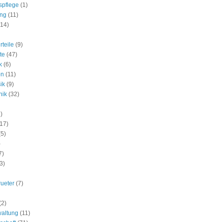
spflege
(1)
ung
(11)
(14)
rteile
(9)
te
(47)
k
(6)
on
(11)
ik
(9)
nik
(32)
)
(17)
(5)
)
7)
3)
rueter
(7)
(2)
waltung
(11)