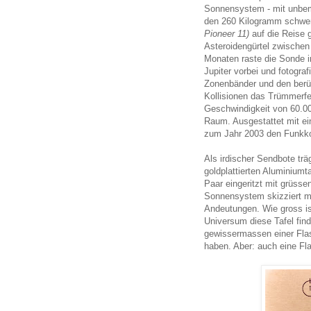
Sonnensystem - mit unbe
den 260 Kilogramm schwe
Pioneer 11)
auf die Reise g
Asteroidengürtel zwische
Monaten raste die Sonde 
Jupiter vorbei und fotogra
Zonenbänder und den berü
Kollisionen das Trümmerfel
Geschwindigkeit von 60.00
Raum. Ausgestattet mit ei
zum Jahr 2003 den Funkkon
Als irdischer Sendbote träg
goldplattierten Aluminiumt
Paar eingeritzt mit grüss
Sonnensystem skizziert mi
Andeutungen. Wie gross ist
Universum diese Tafel find
gewissermassen einer Fla
haben. Aber: auch eine Fl