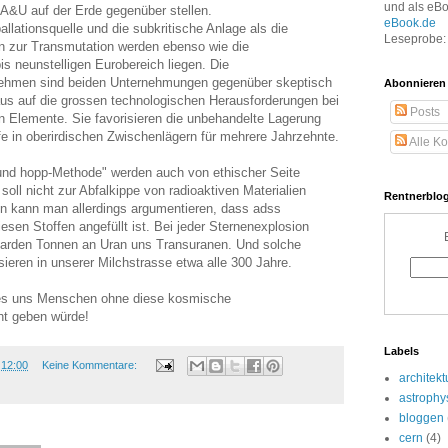
und als eB
 A&U auf der Erde gegenüber stellen.
eBook.de
llationsquelle und die subkritische Anlage als die
Leseprobe: 
 zur Transmutation werden ebenso wie die
s neunstelligen Eurobereich liegen. Die
ehmen sind beiden Unternehmungen gegenüber skeptisch
Abonnieren
us auf die grossen technologischen Herausforderungen bei
Posts
n Elemente. Sie favorisieren die unbehandelte Lagerung
fe in oberirdischen Zwischenlägern für mehrere Jahrzehnte.
Alle K
und hopp-Methode" werden auch von ethischer Seite
oll nicht zur Abfalkippe von radioaktiven Materialien
Rentnerblog
n kann man allerdings argumentieren, dass adss
esen Stoffen angefüllt ist. Bei jeder Sternenexplosion
iarden Tonnen an Uran uns Transuranen. Und solche
ieren in unserer Milchstrasse etwa alle 300 Jahre.
s es uns Menschen ohne diese kosmische
ht geben würde!
Labels
m
12:00
Keine Kommentare:
architekt
astrophy
bloggen
cern
(4)