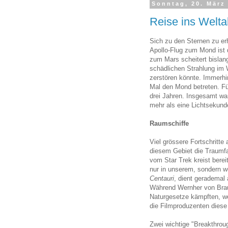
Sonntag, 20. März
Reise ins Welta
Sich zu den Sternen zu er
Apollo-Flug zum Mond ist 
zum Mars scheitert bislan
schädlichen Strahlung im 
zerstören könnte. Immerhi
Mal den Mond betreten. Fün
drei Jahren. Insgesamt w
mehr als eine Lichtsekunde
Raumschiffe
Viel grössere Fortschritt
diesem Gebiet die Traumfa
vom Star Trek kreist bere
nur in unserem, sondern we
Centauri
, dient gerademal
Während Wernher von Bra
Naturgesetze kämpften, we
die Filmproduzenten diese 
Zwei wichtige "Breakthrou