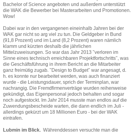
Bachelor of Science angeboten und außerdem unterstützt
die WAK die Bewerber bei Masterarbeiten und Promotionen.
Wow!
Dabei war in den vergangenen eineinhalb Jahren bei der
WAK gar nicht so arg viel zu tun. Die Geldgeber in Bund
(91,8 Prozent) und im Land (8,2 Prozent) waren nämlich
klamm und kürzten deshalb die jährlichen
Mittelzuweisungen. So war das Jahr 2013 "verloren im
Sinne eines technisch erreichbaren Projektfortschritts", was
die Geschäftsführung in ihrem Bericht an die Mitarbeiter
ganz freimütig zugab. "Design to Budget" war angesagt, d.
h. es konnte nur bearbeitet werden, was auch finanziert
wurde - die Leistungsdauer, sprich der Terminplan, war
nachrangig. Die Fremdfirmenverträge wurden reihenweise
gekündigt, das Eigenpersonal jedoch behalten und sogar
noch aufgestockt. Im Jahr 2014 musste man endlos auf die
Zuwendungsbescheide warten, die dann endlich im Juli -
allerdings gekürzt um 18 Millionen Euro - bei der WAK
eintrafen.
Lubmin im Blick.
Währenddessen versuchte man die