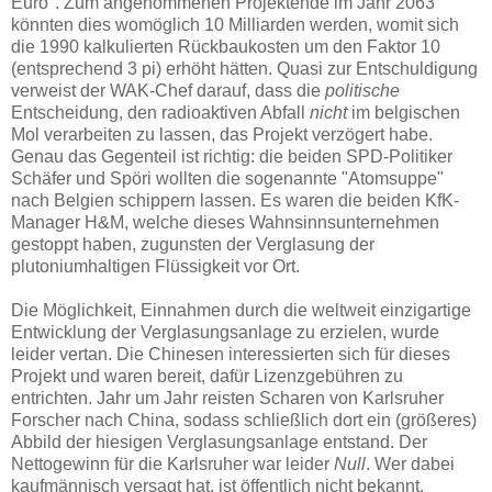
Euro". Zum angenommenen Projektende im Jahr 2063
könnten dies womöglich 10 Milliarden werden, womit sich
die 1990 kalkulierten Rückbaukosten um den Faktor 10
(entsprechend 3 pi) erhöht hätten. Quasi zur Entschuldigung
verweist der WAK-Chef darauf, dass die
politische
Entscheidung, den radioaktiven Abfall
nicht
im belgischen
Mol verarbeiten zu lassen, das Projekt verzögert habe.
Genau das Gegenteil ist richtig: die beiden SPD-Politiker
Schäfer und Spöri wollten die sogenannte "Atomsuppe"
nach Belgien schippern lassen. Es waren die beiden KfK-
Manager H&M, welche dieses Wahnsinnsunternehmen
gestoppt haben, zugunsten der Verglasung der
plutoniumhaltigen Flüssigkeit vor Ort.
Die Möglichkeit, Einnahmen durch die weltweit einzigartige
Entwicklung der Verglasungsanlage zu erzielen, wurde
leider vertan. Die Chinesen interessierten sich für dieses
Projekt und waren bereit, dafür Lizenzgebühren zu
entrichten. Jahr um Jahr reisten Scharen von Karlsruher
Forscher nach China, sodass schließlich dort ein (größeres)
Abbild der hiesigen Verglasungsanlage entstand. Der
Nettogewinn für die Karlsruher war leider
Null
. Wer dabei
kaufmännisch versagt hat, ist öffentlich nicht bekannt.