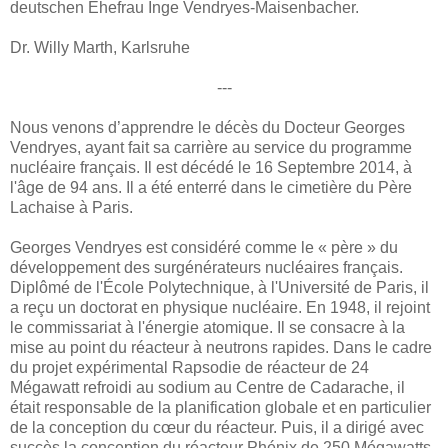
deutschen Ehefrau Inge Vendryes-Maisenbacher.
Dr. Willy Marth, Karlsruhe
---
Nous venons d’apprendre le décès du Docteur Georges
Vendryes, ayant fait sa carrière au service du programme
nucléaire français. Il est décédé le 16 Septembre 2014, à
l'âge de 94 ans. Il a été enterré dans le cimetière du Père
Lachaise à Paris.
Georges Vendryes est considéré comme le « père » du
développement des surgénérateurs nucléaires français.
Diplômé de l'École Polytechnique, à l'Université de Paris, il
a reçu un doctorat en physique nucléaire. En 1948, il rejoint
le commissariat à l'énergie atomique. Il se consacre à la
mise au point du réacteur à neutrons rapides. Dans le cadre
du projet expérimental Rapsodie de réacteur de 24
Mégawatt refroidi au sodium au Centre de Cadarache, il
était responsable de la planification globale et en particulier
de la conception du cœur du réacteur. Puis, il a dirigé avec
succès la conception du réacteur Phénix de 250 Mégawatts