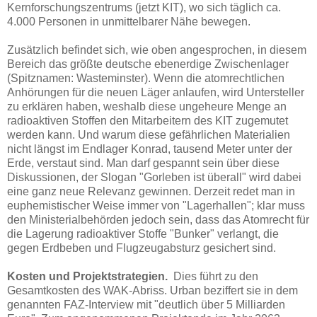
Kernforschungszentrums (jetzt KIT), wo sich täglich ca.
4.000 Personen in unmittelbarer Nähe bewegen.
Zusätzlich befindet sich, wie oben angesprochen, in diesem
Bereich das größte deutsche ebenerdige Zwischenlager
(Spitznamen: Wasteminster). Wenn die atomrechtlichen
Anhörungen für die neuen Läger anlaufen, wird Untersteller
zu erklären haben, weshalb diese ungeheure Menge an
radioaktiven Stoffen den Mitarbeitern des KIT zugemutet
werden kann. Und warum diese gefährlichen Materialien
nicht längst im Endlager Konrad, tausend Meter unter der
Erde, verstaut sind. Man darf gespannt sein über diese
Diskussionen, der Slogan "Gorleben ist überall" wird dabei
eine ganz neue Relevanz gewinnen. Derzeit redet man in
euphemistischer Weise immer von "Lagerhallen"; klar muss
den Ministerialbehörden jedoch sein, dass das Atomrecht für
die Lagerung radioaktiver Stoffe "Bunker" verlangt, die
gegen Erdbeben und Flugzeugabsturz gesichert sind.
Kosten und Projektstrategien.
Dies führt zu den
Gesamtkosten des WAK-Abriss. Urban beziffert sie in dem
genannten FAZ-Interview mit "deutlich über 5 Milliarden