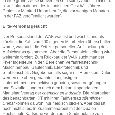
in eine grüne Wiese konvertiert sein soll. (Wobei ich mich u.
a. auf Informationen des technischen Geschäftsführers
Professor Manfred Urban berufe, die vor wenigen Monaten
in der FAZ veröffentlicht wurden).
Elite-Personal gesucht
Der Personalstand der WAK wächst und wächst und als
kürzlich die Zahl von 500 eigenen Mitarbeitern überschritten
wurde, war auch die Zeit zur personellen Aufstockung des
Aufsichtsrats gekommen. Aber die Personaleinstellung wird
weiterhin forciert. Zum Rückbau der WAK sucht man per
Flyer Ingenieure in den Bereichen Verfahrenstechnik,
Maschinenbau, Bautechnik, Elektrotechnik und
Strahlenschutz. Gegebenenfalls sogar mit Promotion! Dafür
werden die oben genannten langfristigen
Unternehmensperspektiven geboten, sowie Vergütungen
und Sozialleistungen nach dem bekannt spendablen
Manteltarifvertrag der
chemischen Industrie.
Die Mitarbeiter
des benachbarten KIT mit ihren Tarifvertrag
öffentlicher
Dienst
können da wohl nur neidisch blicken. Aber das ist
noch nicht alles. In Zusammenarbeit mit der Dualen
Hochschule Karlsruhe werden auch Studienplätze zum