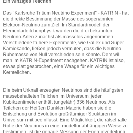
Ein winziges Teilchen
Das "Karlsruhe Tritium Neutrino Experiment" - KATRIN - hat
die direkte Bestimmung der Masse des sogenannten
Elektron-Neutrino zum Ziel. Im Standardmodell der
Elementarteilchenphysik wurden die drei bekannten
Neutrino-Arten zunächst als masselos angenommen.
Verschiedene frühere Experimente, wie Gallex und Super-
Kamiokande, ließen jedoch vermuten, dass die Neutrino-
Ruhemasse von Null verschieden sein könnte. Dem will
man im KATRIN-Experiment nachgehen. KATRIN ist also,
etwas platt gesprochen, eine Waage für ein wichtiges
Kernteilchen.
Die beim Urknall erzeugten Neutrinos sind die häufigsten
massebehafteten Teilchen im Universum: jeder
Kubikzentimeter enthält (ungefähr) 336 Neutrinos. Als
Teilchen der Heißen Dunklen Materie haben sie die
Entstehung und Evolution großräumiger Strukturen im
Universum mit beeinflusst. Eine Möglichkeit, die rätselhafte
Rolle der Neutrinos in einer modellunabhängigen Weise zu
bestimmen, ist die genaue Messung der Energieverteilung