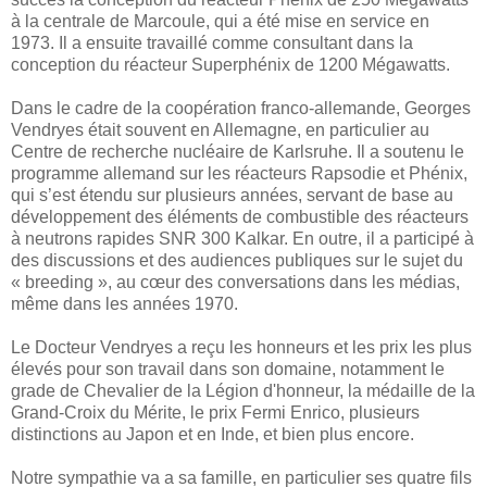
à la centrale de Marcoule, qui a été mise en service en
1973. Il a ensuite travaillé comme consultant dans la
conception du réacteur Superphénix de 1200 Mégawatts.
Dans le cadre de la coopération franco-allemande, Georges
Vendryes était souvent en Allemagne, en particulier au
Centre de recherche nucléaire de Karlsruhe. Il a soutenu le
programme allemand sur les réacteurs Rapsodie et Phénix,
qui s’est étendu sur plusieurs années, servant de base au
développement des éléments de combustible des réacteurs
à neutrons rapides SNR 300 Kalkar. En outre, il a participé à
des discussions et des audiences publiques sur le sujet du
« breeding », au cœur des conversations dans les médias,
même dans les années 1970.
Le Docteur Vendryes a reçu les honneurs et les prix les plus
élevés pour son travail dans son domaine, notamment le
grade de Chevalier de la Légion d'honneur, la médaille de la
Grand-Croix du Mérite, le prix Fermi Enrico, plusieurs
distinctions au Japon et en Inde, et bien plus encore.
Notre sympathie va a sa famille, en particulier ses quatre fils