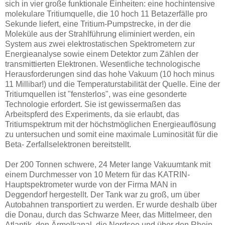
sich in vier große funktionale Einheiten: eine hochintensive
molekulare Tritiumquelle, die 10 hoch 11 Betazerfälle pro
Sekunde liefert, eine Tritium-Pumpstrecke, in der die
Moleküle aus der Strahlführung eliminiert werden, ein
System aus zwei elektrostatischen Spektrometern zur
Energieanalyse sowie einem Detektor zum Zählen der
transmittierten Elektronen. Wesentliche technologische
Herausforderungen sind das hohe Vakuum (10 hoch minus
11 Millibar!) und die Temperaturstabilität der Quelle. Eine der
Tritiumquellen ist "fensterlos", was eine gesonderte
Technologie erfordert. Sie ist gewissermaßen das
Arbeitspferd des Experiments, da sie erlaubt, das
Tritiumspektrum mit der höchstmöglichen Energieauflösung
zu untersuchen und somit eine maximale Luminosität für die
Beta- Zerfallselektronen bereitstellt.
Der 200 Tonnen schwere, 24 Meter lange Vakuumtank mit
einem Durchmesser von 10 Metern für das KATRIN-
Hauptspektrometer wurde von der Firma MAN in
Deggendorf hergestellt. Der Tank war zu groß, um über
Autobahnen transportiert zu werden. Er wurde deshalb über
die Donau, durch das Schwarze Meer, das Mittelmeer, den
Atlantik, den Ärmelkanal, die Nordsee und über den Rhein