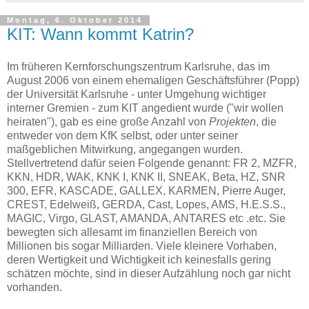
Montag, 6. Oktober 2014
KIT: Wann kommt Katrin?
Im früheren Kernforschungszentrum Karlsruhe, das im
August 2006 von einem ehemaligen Geschäftsführer (Popp)
der Universität Karlsruhe - unter Umgehung wichtiger
interner Gremien - zum KIT angedient wurde ("wir wollen
heiraten"), gab es eine große Anzahl von
Projekten
, die
entweder von dem KfK selbst, oder unter seiner
maßgeblichen Mitwirkung, angegangen wurden.
Stellvertretend dafür seien Folgende genannt: FR 2, MZFR,
KKN, HDR, WAK, KNK I, KNK II, SNEAK, Beta, HZ, SNR
300, EFR, KASCADE, GALLEX, KARMEN, Pierre Auger,
CREST, Edelweiß, GERDA, Cast, Lopes, AMS, H.E.S.S.,
MAGIC, Virgo, GLAST, AMANDA, ANTARES etc .etc. Sie
bewegten sich allesamt im finanziellen Bereich von
Millionen bis sogar Milliarden. Viele kleinere Vorhaben,
deren Wertigkeit und Wichtigkeit ich keinesfalls gering
schätzen möchte, sind in dieser Aufzählung noch gar nicht
vorhanden.