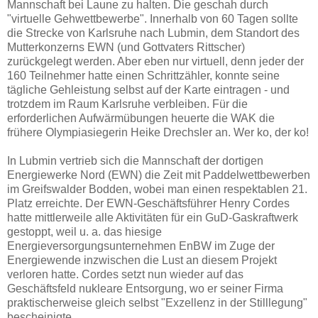
Mannschaft bei Laune zu halten. Die geschah durch
"virtuelle Gehwettbewerbe". Innerhalb von 60 Tagen sollte
die Strecke von Karlsruhe nach Lubmin, dem Standort des
Mutterkonzerns EWN (und Gottvaters Rittscher)
zurückgelegt werden. Aber eben nur virtuell, denn jeder der
160 Teilnehmer hatte einen Schrittzähler, konnte seine
tägliche Gehleistung selbst auf der Karte eintragen - und
trotzdem im Raum Karlsruhe verbleiben. Für die
erforderlichen Aufwärmübungen heuerte die WAK die
frühere Olympiasiegerin Heike Drechsler an. Wer ko, der ko!
In Lubmin vertrieb sich die Mannschaft der dortigen
Energiewerke Nord (EWN) die Zeit mit Paddelwettbewerben
im Greifswalder Bodden, wobei man einen respektablen 21.
Platz erreichte. Der EWN-Geschäftsführer Henry Cordes
hatte mittlerweile alle Aktivitäten für ein GuD-Gaskraftwerk
gestoppt, weil u. a. das hiesige
Energieversorgungsunternehmen EnBW im Zuge der
Energiewende inzwischen die Lust an diesem Projekt
verloren hatte. Cordes setzt nun wieder auf das
Geschäftsfeld nukleare Entsorgung, wo er seiner Firma
praktischerweise gleich selbst "Exzellenz in der Stilllegung"
bescheinigte.