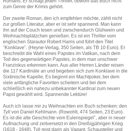
Romans. Er schlägt jeden Thriller, obwohl das Buch nicht
zum Genre der Krimis gehört.
Der zweite Roman, den ich empfehlen möchte, zählt nicht
zur großen Literatur, aber er ist sehr spannend. Man kann
ihn auf der Couch lesen und zwischendurch Glühwein und
Weihnachtsplätzchen genießen. Es ist ein Thriller vom
englischen Starautor Robert Harris und führt den Titel
"Konklave". (Heyne-Verlag, 350 Seiten, als TB 10 Euro). Er
beschreibt die Wahl eines Papstes im Vatikan, nach dem
Tod des gegenwärtigen Papstes, in dem man unschwer
Franziskus erkennen kann. Aus aller Herren Länder reisen
die 117 Kardinäle an und begeben sich zum Konklave in die
Sixtinische Kapelle. Es beginnt ein Machtpoker, bei dem
viele anfängliche Favoriten scheitern und bei dem
schließlich ein nahezu unbekannter Kardinal zum neuen
Papst gewählt wird. Spannende Lektüre!
Auch ich lasse mir zu Weihnachten ein Buch schenken: den
Tyll
von Daniel Kehlmann. (Rowohlt, 474 Seiten, 23 Euro).
Es ist die alte Geschichte vom Eulenspiegel", aber in neuer
Aufmachung und zeitversetzt in den Dreißigjährigen Krieg
(1618 - 1648). Tyll reist darin als Vagant, Schausteller und