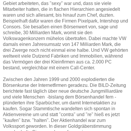
Gebiet arbeiteten, das "sexy" war und, dass sie viele
Mitarbeiter hatten, die in flachen Hierarchien angesiedelt
waren und sich allesamt, bis hinauf zum Chef, duzten.
Beispielhaft dafür waren die Firmen Pixelpark, Intershop und
Consors. Sie besaßen einen Börsenwert von, sage und
schreibe, 30 Milliarden Mark, womit sie den
Volkswagenkonzern mühelos übertrafen. Dabei machte VW
damals einen Jahresumsatz von 147 Milliarden Mark, die
drei Zwerge noch nicht einmal eine halbe. Und VW gehörten
weltweit viele Dutzend Fabriken und Immobilien, während
das Vermögen der drei Kleinfirmen aus ca. 2.000 PC
bestand, vergleichbar mit einem Call-Center.
Zwischen den Jahren 1999 und 2000 explodierten die
Börsenkurse der Internetfirmen geradezu. Die BILD-Zeitung
berichtete fast täglich über neue deutsche Jungmilliardäre
und viele Menschen -bislang dem Börsenhandel fern -
plünderten ihre Sparbücher, um damit Internetaktien zu
kaufen. Sogar Stammtische wandelten sich spontan in
Aktienvereine um und statt "contra" und "re" hieß es jetzt
"kaufen" bzw. "halten". Der Aktienhandel war zum
Volkssport geworden. In dieser Goldgräberstimmung