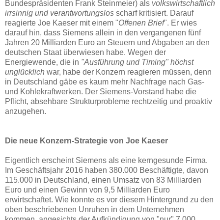
Bundespräsidenten Frank Steinmeier) als
volkswirtschaftlich
irrsinnig und verantwortungslos
scharf kritisiert. Darauf
reagierte Joe Kaeser mit einem "
Offenen Brief
". Er wies
darauf hin, dass Siemens allein in den vergangenen fünf
Jahren 20 Milliarden Euro an Steuern und Abgaben an den
deutschen Staat überwiesen habe. Wegen der
Energiewende, die in
"Ausführung und Timing" höchst
unglücklich
war, habe der Konzern reagieren müssen, denn
in Deutschland gäbe es kaum mehr Nachfrage nach Gas-
und Kohlekraftwerken. Der Siemens-Vorstand habe die
Pflicht, absehbare Strukturprobleme rechtzeitig und proaktiv
anzugehen.
Die neue Konzern-Strategie von Joe Kaeser
Eigentlich erscheint Siemens als eine kerngesunde Firma.
Im Geschäftsjahr 2016 haben 380.000 Beschäftigte, davon
115.000 in Deutschland, einen Umsatz von 83 Milliarden
Euro und einen Gewinn von 9,5 Milliarden Euro
erwirtschaftet. Wie konnte es vor diesem Hintergrund zu den
oben beschriebenen Unruhen in dem Unternehmen
kommen, angesichts der Aufkündigung von "nur" 7.000