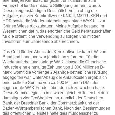
ehemaligen Kernforschungszentrum Karlsruhe zum
Finanzchef für die nukleare Stilllegung ernannt wurde.
Diesem eigenständigen Geschäftsbereich oblag die
Aufgabe, die vier Kernkraftwerke KNK II, MZFR, KKN und
HDR sowie die Wiederaufarbeitungsanlage WAK bis zur
Grünen Wiese rückzubauen. Meine Aufgabe bestand im
Wesentlichen darin, das erforderliche Geld heranzuschaffen,
für die ordentliche Verwendung zu sorgen und mit den
Investoren zum Jahresende abzurechnen.
Das Geld für den Abriss der Kernkraftwerke kam i. W. von
Bund und Land und war jährlich anzufordern. Für die
Wiederaufarbeitungsanlage WAK leistete die Chemische
Industrie eine einmalige Zahlung von 1.000 Millionen D-
Mark, womit die vorherige 20-jährige betriebliche Nutzung
abgegolten war. Unter Abzug der Anlaufkosten ergab sich
eine restliche Summe von ca. 800 Millionen DM - der
sogenannte WAK-Fonds - über den ich zu wachen hatte.
Diese Summe legte ich in etwa zu gleichen Teilen bei den
damaligen vier Großbanken an, nämlich der Deutschen
Bank, der Dresdner Bank, der Commerzbank und der
Baden-Württembergischen Bank. Nach den Bestimmungen
des öffentlichen Dienstes hatte dies mündelsicher zu