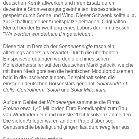
deutschen Kernkraftwerken und ihren Ersatz durch
dezentrale Stromversorgungseinheiten, insbesondere
gespeist durch Sonne und Wind. Dieser Schwenk sollte u. a.
zur Schaffung neuer Arbeitsplätze beitragen. Originalton
Merkel bei der Einweihung eines Labors der Firma Bosch:
"
Wir werden wunderbare Dinge erleben".
Diese trat im Bereich der
Sonnenenergie
rasch ein,
allerdings anders als erwartet. Durch die überhöhten
Einspeisevergütungen wurden die chinesischen
Kollektorhersteller auf den deutschen Markt gelockt, welche
mit ihren Niedrigpreisen die heimischen Modulproduzenten
bald in die Insolvenz trieben. Beispielhaft seien die
einstigen deutschen Börsenstars genannt:
Solarworld, Q-
Cells, Centrotherm, Solon
und
Solar Millenium.
Auf dem Gebiet der
Windenergie
sammelte die Firma
Prokon
etwa 1,45 Milliarden Euro Fremdkapital zum Bau
von Windrädern ein und musste 2014 Insolvenz anmelden.
Die vielen Anleger waren an dem Projekt über sog.
Genussrechte beteiligt und gingen fast durchweg leer aus.