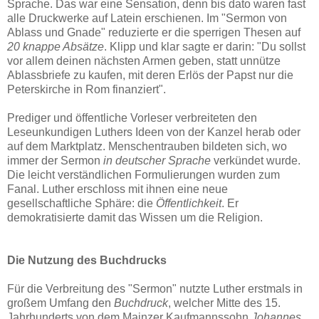
Sprache. Das war eine Sensation, denn bis dato waren fast
alle Druckwerke auf Latein erschienen. Im "Sermon von
Ablass und Gnade" reduzierte er die sperrigen Thesen auf
20
knappe Absätze
. Klipp und klar sagte er darin: "Du sollst
vor allem deinen nächsten Armen geben, statt unnütze
Ablassbriefe zu kaufen, mit deren Erlös der Papst nur die
Peterskirche in Rom finanziert".
Prediger und öffentliche Vorleser verbreiteten den
Leseunkundigen Luthers Ideen von der Kanzel herab oder
auf dem Marktplatz. Menschentrauben bildeten sich, wo
immer der Sermon
in deutscher
Sprache
verkündet wurde.
Die leicht verständlichen Formulierungen wurden zum
Fanal. Luther erschloss mit ihnen eine neue
gesellschaftliche Sphäre: die
Öffentlichkeit
. Er
demokratisierte damit das Wissen um die Religion.
Die Nutzung des Buchdrucks
Für die Verbreitung des "Sermon" nutzte Luther erstmals in
großem Umfang den
Buchdruck
, welcher Mitte des 15.
Jahrhunderts von dem Mainzer Kaufmannssohn
Johannes