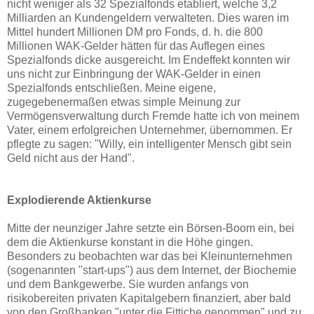
nicht weniger als 32 Spezialfonds etabliert, welche 3,2
Milliarden an Kundengeldern verwalteten. Dies waren im
Mittel hundert Millionen DM pro Fonds, d. h. die 800
Millionen WAK-Gelder hätten für das Auflegen eines
Spezialfonds dicke ausgereicht. Im Endeffekt konnten wir
uns nicht zur Einbringung der WAK-Gelder in einen
Spezialfonds entschließen. Meine eigene,
zugegebenermaßen etwas simple Meinung zur
Vermögensverwaltung durch Fremde hatte ich von meinem
Vater, einem erfolgreichen Unternehmer, übernommen. Er
pflegte zu sagen: "Willy, ein intelligenter Mensch gibt sein
Geld nicht aus der Hand".
Explodierende Aktienkurse
Mitte der neunziger Jahre setzte ein Börsen-Boom ein, bei
dem die Aktienkurse konstant in die Höhe gingen.
Besonders zu beobachten war das bei Kleinunternehmen
(sogenannten "start-ups") aus dem Internet, der Biochemie
und dem Bankgewerbe. Sie wurden anfangs von
risikobereiten privaten Kapitalgebern finanziert, aber bald
von den Großbanken "unter die Fittiche genommen" und zu