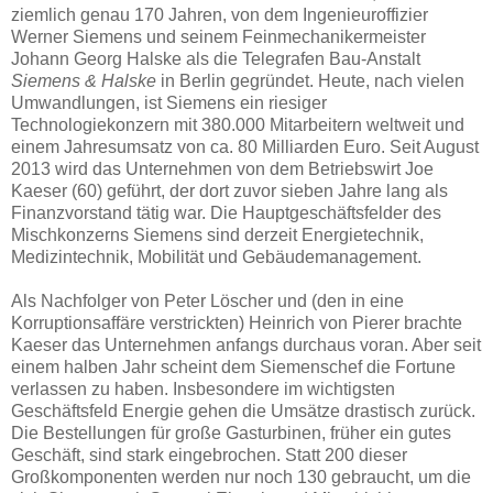
ziemlich genau 170 Jahren, von dem Ingenieuroffizier
Werner Siemens und seinem Feinmechanikermeister
Johann Georg Halske als die Telegrafen Bau-Anstalt
Siemens & Halske
in Berlin gegründet. Heute, nach vielen
Umwandlungen, ist Siemens ein riesiger
Technologiekonzern mit 380.000 Mitarbeitern weltweit und
einem Jahresumsatz von ca. 80 Milliarden Euro. Seit August
2013
wird das Unternehmen von dem Betriebswirt Joe
Kaeser (60) geführt, der dort zuvor sieben Jahre lang als
Finanzvorstand tätig war. Die Hauptgeschäftsfelder des
Mischkonzerns Siemens sind derzeit Energietechnik,
Medizintechnik, Mobilität und Gebäudemanagement.
Als Nachfolger von Peter Löscher und (den in eine
Korruptionsaffäre verstrickten) Heinrich von Pierer brachte
Kaeser das Unternehmen anfangs durchaus voran. Aber seit
einem halben Jahr scheint dem Siemenschef die Fortune
verlassen zu haben. Insbesondere im wichtigsten
Geschäftsfeld Energie gehen die Umsätze drastisch zurück.
Die Bestellungen für große Gasturbinen, früher ein gutes
Geschäft, sind stark eingebrochen. Statt 200 dieser
Großkomponenten werden nur noch 130 gebraucht, um die