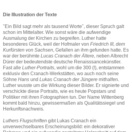
Die Illustration der Texte
"Ein Bild sagt mehr als tausend Worte", dieser Spruch galt
schon im Mittelalter. Wie sonst wäre die aufwendige
Ausmalung der Kirchen zu begreifen. Luther hatte
besonderes Glück, weil der Hofmaler von
Friedrich III, dem
Kurfürsten von Sachsen
, Gefallen an ihm gefunden hatte. Es
war der berühmte
Lucas Cranach der Ältere
, neben Albrecht
Dürer der bedeutendste deutsche Renaisssancekünstler.
Fast alle
Luther-Portraits
, wohl um die 300 (!), entstammen
exklusiv den Cranach-Werkstätten, wo auch noch seine
Söhne
Hans
und
Lukas Cranach der Jüngere
mithalfen.
Luther wusste um die Wirkung dieser Bilder. Er signierte und
verschickte diese Portraits, wie es heute Popstars und
Politiker mit ihren Fotographien tun. Der Name Wittenberg
kommt bald hinzu, gewissermaßen als Qualitätssiegel und
Herkunftsnachweis.
Luthers Flugschriften
gibt Lukas Cranach ein
unverwechselbares Erscheinungsbild: ein dekorativer