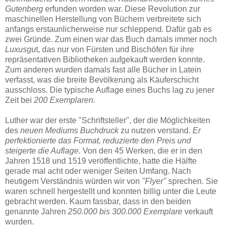
Gutenberg
erfunden worden war. Diese Revolution zur
maschinellen Herstellung von Büchern verbreitete sich
anfangs erstaunlicherweise nur schleppend. Dafür gab es
zwei Gründe. Zum einen war das Buch damals immer noch
Luxusgu
t, das nur von Fürsten und Bischöfen für ihre
repräsentativen Bibliotheken aufgekauft werden konnte.
Zum anderen wurden damals fast alle Bücher in Latein
verfasst, was die breite Bevölkerung als Käuferschicht
ausschloss. Die typische Auflage eines Buchs lag zu jener
Zeit bei
200 Exemplaren.
Luther war der erste "Schriftsteller", der die Möglichkeiten
des
neuen Mediums Buchdruck
zu nutzen verstand.
Er
perfektionierte das Format, reduzierte den Preis und
steigerte die Auflage
. Von den 45 Werken, die er in den
Jahren 1518 und 1519 veröffentlichte, hatte die Hälfte
gerade mal acht oder weniger Seiten Umfang. Nach
heutigem Verständnis würden wir von
"Flyer"
sprechen. Sie
waren schnell hergestellt und konnten billig unter die Leute
gebracht werden. Kaum fassbar, dass in den beiden
genannte Jahren
250.000 bis 300.000 Exemplare
verkauft
wurden.