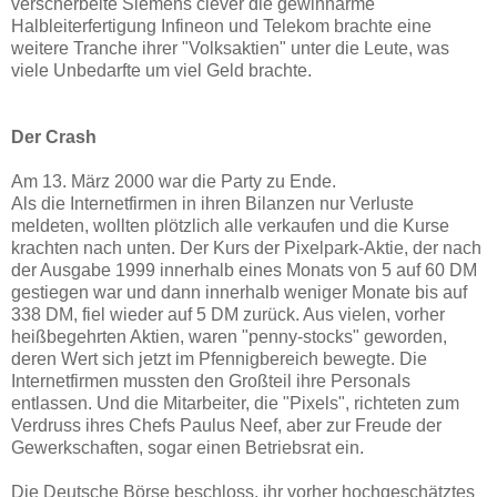
verscherbelte Siemens clever die gewinnarme
Halbleiterfertigung Infineon und Telekom brachte eine
weitere Tranche ihrer "Volksaktien" unter die Leute, was
viele Unbedarfte um viel Geld brachte.
Der Crash
Am 13. März 2000 war die Party zu Ende.
Als die Internetfirmen in ihren Bilanzen
nur Verluste
meldeten, wollten plötzlich alle verkaufen und die Kurse
krachten nach unten. Der Kurs der Pixelpark-Aktie, der nach
der Ausgabe 1999 innerhalb eines Monats von 5 auf 60 DM
gestiegen war und dann innerhalb weniger Monate bis auf
338 DM, fiel wieder auf 5 DM zurück. Aus vielen, vorher
heißbegehrten Aktien, waren "penny-stocks" geworden,
deren Wert sich jetzt im Pfennigbereich bewegte. Die
Internetfirmen mussten den Großteil ihre Personals
entlassen. Und die Mitarbeiter, die "Pixels", richteten zum
Verdruss ihres Chefs Paulus Neef, aber zur Freude der
Gewerkschaften, sogar einen Betriebsrat ein.
Die Deutsche Börse beschloss, ihr vorher hochgeschätztes