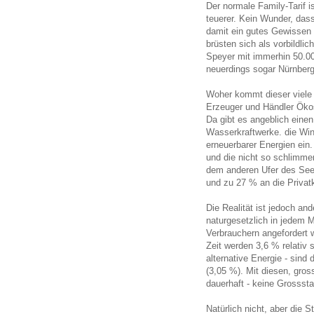
Der normale Family-Tarif i
teuerer. Kein Wunder, das
damit ein gutes Gewissen
brüsten sich als vorbildl
Speyer mit immerhin 50.00
neuerdings sogar Nürnberg
Woher kommt dieser viele 
Erzeuger und Händler Ökos
Da gibt es angeblich eine
Wasserkraftwerke. die Win
erneuerbarer Energien ein
und die nicht so schlimme
dem anderen Ufer des See
und zu 27 % an die Privatk
Die Realität ist jedoch an
naturgesetzlich in jedem 
Verbrauchern angefordert 
Zeit werden 3,6 % relativ 
alternative Energie - sind
(3,05 %). Mit diesen, gr
dauerhaft - keine Grossst
Natürlich nicht, aber die 