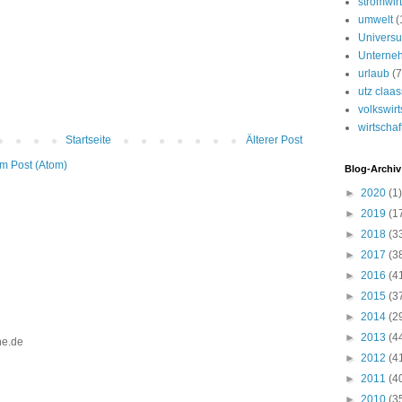
stromwirt
umwelt
(
Univers
Unterne
urlaub
(7
utz claa
volkswirt
wirtschaf
Startseite
Älterer Post
m Post (Atom)
Blog-Archiv
►
2020
(1)
►
2019
(1
►
2018
(3
►
2017
(3
►
2016
(4
►
2015
(3
►
2014
(2
►
2013
(4
ine.de
►
2012
(4
►
2011
(4
►
2010
(3