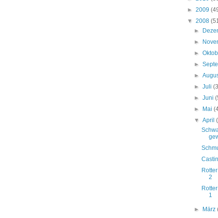
►
2009
(4
▼
2008
(5
►
Deze
►
Nove
►
Okto
►
Sept
►
Augu
►
Juli
(
►
Juni
(
►
Mai
(
▼
April
Schwa
gew
Schmu
Casti
Rotte
2
Rotte
1
►
März