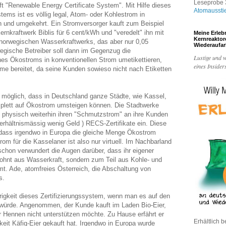
Leseprobe 3
ft "Renewable Energy Certificate System". Mit Hilfe dieses
Atomaussti
stems ist es völlig legal, Atom- oder Kohlestrom in
 und umgekehrt. Ein Stromversorger kauft zum Beispiel
nkraftwerk Biblis für 6 cent/kWh und "veredelt" ihn mit
Meine Erleb
Kernreakto
 norwegischen Wasserkraftwerks, das aber nur 0,05
Wiederaufa
egische Betreiber soll dann im Gegenzug die
Lustige und w
es Ökostroms in konventionellen Strom umetikettieren,
eines Insider
me bereitet, da seine Kunden sowieso nicht nach Etiketten
s möglich, dass in Deutschland ganze Städte, wie Kassel,
plett auf Ökostrom umsteigen können. Die Stadtwerke
h physisch weiterhin ihren "Schmutzstrom" an ihre Kunden
 verhältnismässig wenig Geld ) RECS-Zertifikate ein. Diese
, dass irgendwo in Europa die gleiche Menge Ökostrom
rom für die Kasselaner ist also nur virtuell. Im Nachbarland
schon verwundert die Augen darüber, dass ihr eigener
ohnt aus Wasserkraft, sondern zum Teil aus Kohle- und
t. Ade, atomfreies Österreich, die Abschaltung von
s.
hrigkeit dieses Zertifizierungssystem, wenn man es auf den
würde. Angenommen, der Kunde kauft im Laden Bio-Eier,
er Hennen nicht unterstützen möchte. Zu Hause erfährt er
Erhältlich b
hkeit Käfig-Eier gekauft hat. Irgendwo in Europa wurde