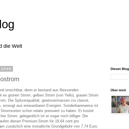
log
d die Welt
 2008
Diesen Blo
ostrom
und unsichtbar, denn er bestand aus fliessenden
Über mich
bt es grünen Strom, gelben Strom (von Yello), grauen Strom
om. Die Spitzenqualität, gewissermassen cru classé,
m, erzeugt aus erneuerbaren Energien. Sonderbarerweise ist
Stromsorten schon relativ preiswert zu haben. Er kostet
r Strom, gelegentlich ist er sogar noch billiger. Die
aufen diesen Premium-Strom für 19,64 cent pro
gen zusätzlich eine monatliche Grundgebühr von 7,74 Euro.