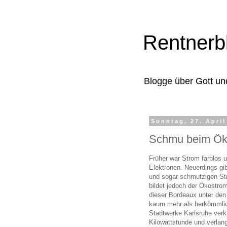
Rentnerb
Blogge über Gott un
Sonntag, 27. April
Schmu beim Ök
Früher war Strom farblos 
Elektronen. Neuerdings gi
und sogar schmutzigen Str
bildet jedoch der Ökostro
dieser Bordeaux unter den 
kaum mehr als herkömmliche
Stadtwerke Karlsruhe verk
Kilowattstunde und verlan