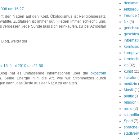
denkmal
 2008 um 16:27
entsorg
freunde
rifft den Nagen auf den Kopf. Ökologismus ist Religionsersatz,
swählte, Zugfahren ist immer gut, Fliegen immer schlecht, und,
fzk
(5)
 es vergessen, jede Sünde läss sich reinkaufen, zB bei Atmosfair
gerichtsu
geschich
informati
e Blog, weiter so!
kernfusi
kernphys
kerntech
kit
(32)
h
16. Juni 2010 um 21:50
kunst
(21
Blog hat es umfassende Informationen über die
ökostrom
literatur
 Seine Energie hilft, die Art, wie wir Stromnetzes durch
en kann, das Beste aus der Natur zu erhalten.
medizin
Musik
(1
politik
(3
religion
(
rente
(2)
schnellb
Sport
(7)
sprache
stadtver