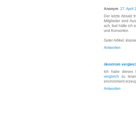
Anonym
27. April
Der letzte Absatz t
Mitglieder sind Au
ach, fast hätte ich
und Konsorten.
Guter Artikel, klass
Antworten
ökostrom vergleic
Ich habe dieses 
vergleich
zu lesen.
encironment erzeug
Antworten