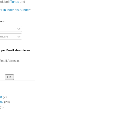
ook bei
iTunes
und
"
Ein Inder als Sünder
"
 von
ntare
 per Email abonnieren
Email Adresse:
ur
(2)
sik
(29)
(3)