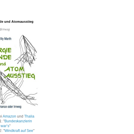
de und Atomausstieg
 Irrweg
ei
Amazon
und
Thalia
: "
Bundeskanzlerin
 war’s
"
: "
Windkraft auf See
"