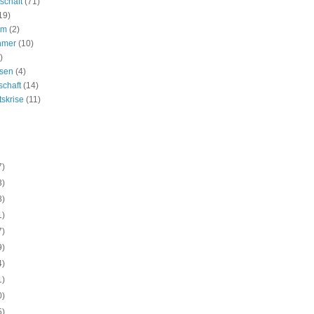
schaft
(71)
19)
um
(2)
hmer
(10)
)
ssen
(4)
schaft
(14)
tskrise
(11)
7)
3)
8)
1)
7)
9)
4)
1)
0)
5)