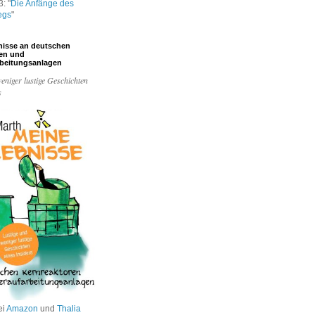
: "
Die Anfänge des
egs
"
nisse an deutschen
ren und
rbeitungsanlagen
eniger lustige Geschichten
s
ei
Amazon
und
Thalia