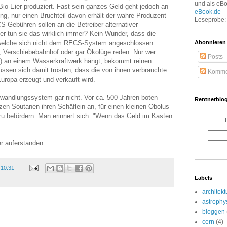
und als eB
Bio-Eier produziert. Fast sein ganzes Geld geht jedoch an
eBook.de
ng, nur einen Bruchteil davon erhält der wahre Produzent
Leseprobe: 
S-Gebühren sollen an die Betreiber alternativer
er tun sie das wirklich immer? Kein Wunder, dass die
 welche sich nicht dem RECS-System angeschlossen
Abonnieren
 Verschiebebahnhof oder gar Ökolüge reden. Nur wer
Posts
ch) an einem Wasserkraftwerk hängt, bekommt reinen
ssen sich damit trösten, dass die von ihnen verbrauchte
Komme
ropa erzeugt und verkauft wird.
wandlungssystem gar nicht. Vor ca. 500 Jahren boten
Rentnerblog
zen Soutanen ihren Schäflein an, für einen kleinen Obolus
zu befördern. Man erinnert sich: "Wenn das Geld im Kasten
er auferstanden.
m
10:31
Labels
architekt
astrophy
bloggen
cern
(4)