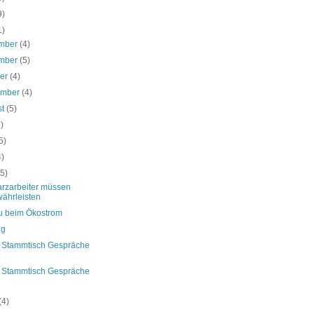
9)
1)
mber
(4)
mber
(5)
ber
(4)
ember
(4)
st
(5)
3)
5)
4)
(5)
rzarbeiter müssen
ährleisten
 beim Ökostrom
ng
r Stammtisch Gespräche
r Stammtisch Gespräche
(4)