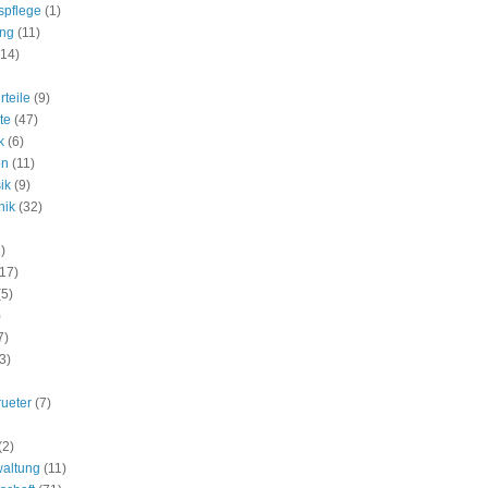
spflege
(1)
ung
(11)
(14)
rteile
(9)
te
(47)
k
(6)
on
(11)
ik
(9)
nik
(32)
)
(17)
(5)
)
7)
3)
rueter
(7)
(2)
waltung
(11)