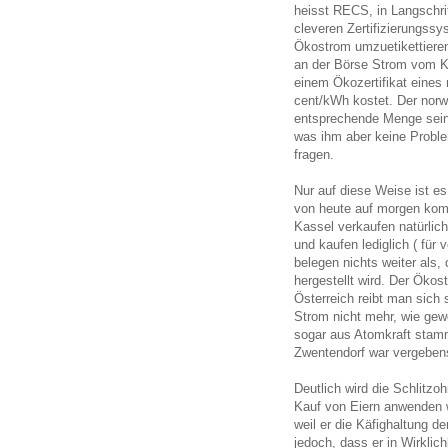
heisst RECS, in Langschri
cleveren Zertifizierungssy
Ökostrom umzuetikettieren
an der Börse Strom vom Ker
einem Ökozertifikat eines
cent/kWh kostet. Der norw
entsprechende Menge sein
was ihm aber keine Proble
fragen.
Nur auf diese Weise ist e
von heute auf morgen kom
Kassel verkaufen natürlic
und kaufen lediglich ( für
belegen nichts weiter als
hergestellt wird. Der Ökost
Österreich reibt man sich 
Strom nicht mehr, wie gew
sogar aus Atomkraft stamm
Zwentendorf war vergeben
Deutlich wird die Schlitzo
Kauf von Eiern anwenden 
weil er die Käfighaltung d
jedoch, dass er in Wirklic