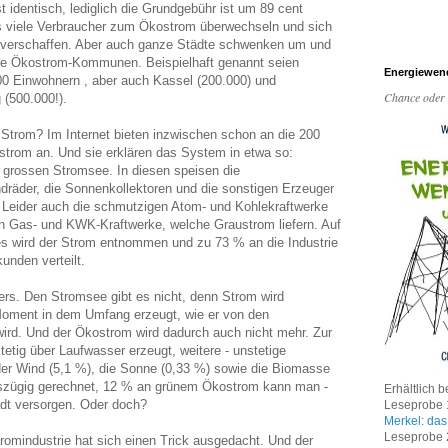
st identisch, lediglich die Grundgebühr ist um 89 cent
s viele Verbraucher zum Ökostrom überwechseln und sich
 verschaffen. Aber auch ganze Städte schwenken um und
iche Ökostrom-Kommunen. Beispielhaft genannt seien
Energiewen
0 Einwohnern , aber auch Kassel (200.000) und
Chance oder
 (500.000!).
Strom? Im Internet bieten inzwischen schon an die 200
trom an. Und sie erklären das System in etwa so:
n grossen Stromsee. In diesen speisen die
dräder, die Sonnenkollektoren und die sonstigen Erzeuger
. Leider auch die schmutzigen Atom- und Kohlekraftwerke
n Gas- und KWK-Kraftwerke, welche Graustrom liefern. Auf
s wird der Strom entnommen und zu 73 % an die Industrie
unden verteilt.
ders. Den Stromsee gibt es nicht, denn Strom wird
Moment in dem Umfang erzeugt, wie er von den
wird. Und der Ökostrom wird dadurch auch nicht mehr. Zur
stetig über Laufwasser erzeugt, weitere - unstetige
 der Wind (5,1 %), die Sonne (0,33 %) sowie die Biomasse
osszügig gerechnet, 12 % an grünem Ökostrom kann man -
Erhältlich b
adt versorgen. Oder doch?
Leseprobe 1
Merkel: das
Leseprobe 2
Stromindustrie hat sich einen Trick ausgedacht. Und der