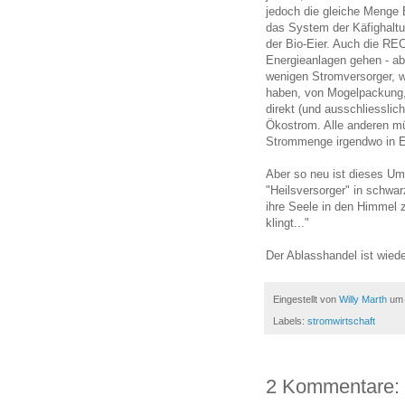
jedoch die gleiche Menge 
das System der Käfighaltu
der Bio-Eier. Auch die REC
Energieanlagen gehen - ab
wenigen Stromversorger,
haben, von Mogelpackung,
direkt (und ausschliessli
Ökostrom. Alle anderen mü
Strommenge irgendwo in Eu
Aber so neu ist dieses Um
"Heilsversorger" in schwar
ihre Seele in den Himmel 
klingt..."
Der Ablasshandel ist wied
Eingestellt von
Willy Marth
u
Labels:
stromwirtschaft
2 Kommentare: