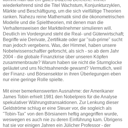
wiederkehrend sind die Titel Wachstum, Konjunkturzyklen,
Märkte und Beschäftigung, um die sich vielfältige Theorien
ranken. Nahezu reine Mathematik sind die ökonometrischen
Modelle und die Spieltheorien, mit denen man die
Verhaltensweisen der Marktteilnehmer simulieren will.
Deutlich im Vordergrund steht die Real- und Güterwirtschaft;
Begriffe wie Derivate, Zertifikate oder gar "sub-prime" sucht
man jedoch vergebens. Was, der Himmel, haben unsere
Nobelwissenschaftler geforscht, als sich - so ab dem Jahr
2004 - die globale Finanzkrise über unseren Köpfen
zusammenbraute? Warum haben sie nicht die Sturmglocke
geläutet und uns Nichtsahnende gewarnt? Vermutlich, weil
der Finanz- und Börsensektor in ihren Überlegungen eben
nur eine geringe Rolle spielte.
Mit einer bemerkenswerten Ausnahme: der Amerikaner
James Tobin erhielt 1981 den Nobelpreis für die Analyse
spekulativer Währungstransaktionen. Zur Lenkung dieser
Geldströme schlug er eine Steuer vor, die sogleich als
"Tobin-Tax" von den Börsianern heftig angegriffen wurde,
weswegen es auch nie zu deren Einführung kam. Übrigens
hat sie vor einigen Jahren ein Jülicher Professor - der