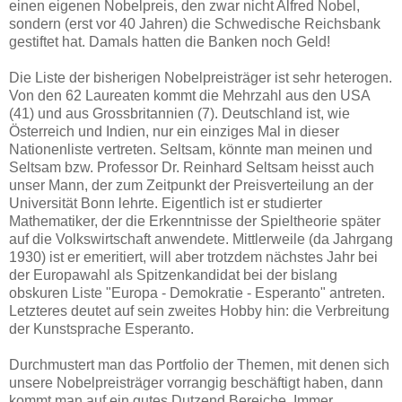
einen eigenen Nobelpreis, den zwar nicht Alfred Nobel,
sondern (erst vor 40 Jahren) die Schwedische Reichsbank
gestiftet hat. Damals hatten die Banken noch Geld!
Die Liste der bisherigen Nobelpreisträger ist sehr heterogen.
Von den 62 Laureaten kommt die Mehrzahl aus den USA
(41) und aus Grossbritannien (7). Deutschland ist, wie
Österreich und Indien, nur ein einziges Mal in dieser
Nationenliste vertreten. Seltsam, könnte man meinen und
Seltsam bzw. Professor Dr. Reinhard Seltsam heisst auch
unser Mann, der zum Zeitpunkt der Preisverteilung an der
Universität Bonn lehrte. Eigentlich ist er studierter
Mathematiker, der die Erkenntnisse der Spieltheorie später
auf die Volkswirtschaft anwendete. Mittlerweile (da Jahrgang
1930) ist er emeritiert, will aber trotzdem nächstes Jahr bei
der Europawahl als Spitzenkandidat bei der bislang
obskuren Liste "Europa - Demokratie - Esperanto" antreten.
Letzteres deutet auf sein zweites Hobby hin: die Verbreitung
der Kunstsprache Esperanto.
Durchmustert man das Portfolio der Themen, mit denen sich
unsere Nobelpreisträger vorrangig beschäftigt haben, dann
kommt man auf ein gutes Dutzend Bereiche. Immer