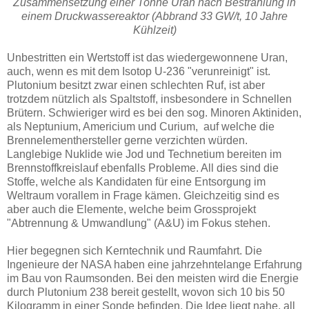
Zusammensetzung einer Tonne Uran nach Bestrahlung in
einem Druckwassereaktor (Abbrand 33 GW/t, 10 Jahre
Kühlzeit)
Unbestritten ein Wertstoff ist das wiedergewonnene Uran,
auch, wenn es mit dem Isotop U-236 "verunreinigt" ist.
Plutonium besitzt zwar einen schlechten Ruf, ist aber
trotzdem nützlich als Spaltstoff, insbesondere in Schnellen
Brütern. Schwieriger wird es bei den sog. Minoren Aktiniden,
als Neptunium, Americium und Curium, auf welche die
Brennelementhersteller gerne verzichten würden.
Langlebige Nuklide wie Jod und Technetium bereiten im
Brennstoffkreislauf ebenfalls Probleme. All dies sind die
Stoffe, welche als Kandidaten für eine Entsorgung im
Weltraum vorallem in Frage kämen. Gleichzeitig sind es
aber auch die Elemente, welche beim Grossprojekt
"Abtrennung & Umwandlung" (A&U) im Fokus stehen.
Hier begegnen sich Kerntechnik und Raumfahrt. Die
Ingenieure der NASA haben eine jahrzehntelange Erfahrung
im Bau von Raumsonden. Bei den meisten wird die Energie
durch Plutonium 238 bereit gestellt, wovon sich 10 bis 50
Kilogramm in einer Sonde befinden. Die Idee liegt nahe, all