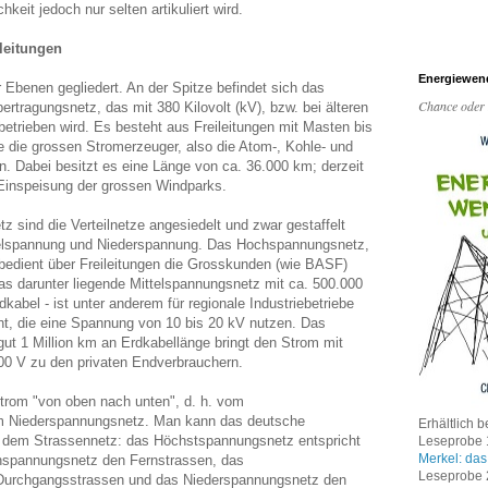
chkeit jedoch nur selten artikuliert wird.
leitungen
Energiewen
r Ebenen gegliedert. An der Spitze befindet sich das
Chance oder
rtragungsnetz, das mit 380 Kilovolt (kV), bzw. bei älteren
etrieben wird. Es besteht aus Freileitungen mit Masten bis
 die grossen Stromerzeuger, also die Atom-, Kohle- und
. Dabei besitzt es eine Länge von ca. 36.000 km; derzeit
Einspeisung der grossen Windparks.
 sind die Verteilnetze angesiedelt und zwar gestaffelt
elspannung und Niederspannung. Das Hochspannungsnetz,
bedient über Freileitungen die Grosskunden (wie BASF)
s darunter liegende Mittelspannungsnetz mit ca. 500.000
kabel - ist unter anderem für regionale Industriebetriebe
t, die eine Spannung von 10 bis 20 kV nutzen. Das
ut 1 Million km an Erdkabellänge bringt den Strom mit
00 V zu den privaten Endverbrauchern.
Strom "von oben nach unten", d. h. vom
 Niederspannungsnetz. Man kann das deutsche
Erhältlich b
t dem Strassennetz: das Höchstspannungsnetz entspricht
Leseprobe 1
Merkel: das
spannungsnetz den Fernstrassen, das
Leseprobe 2
Durchgangsstrassen und das Niederspannungsnetz den