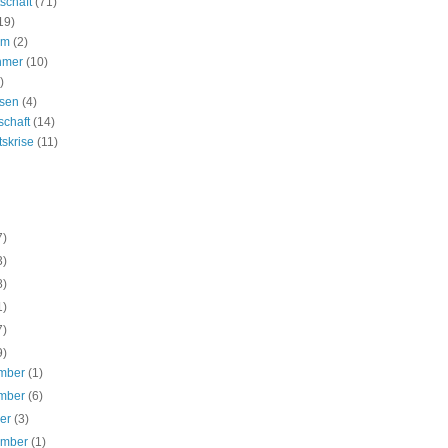
schaft
(71)
19)
um
(2)
hmer
(10)
)
ssen
(4)
schaft
(14)
tskrise
(11)
7)
3)
8)
1)
7)
9)
mber
(1)
mber
(6)
ber
(3)
ember
(1)