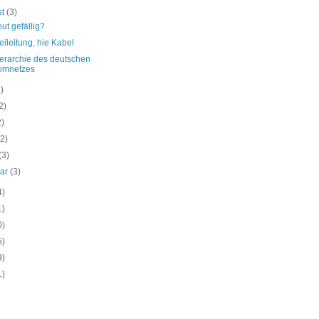
st
(3)
ut gefällig?
eileitung, hie Kabel
ierarchie des deutschen
omnetzes
3)
2)
2)
(2)
(3)
uar
(3)
4)
1)
0)
5)
9)
1)