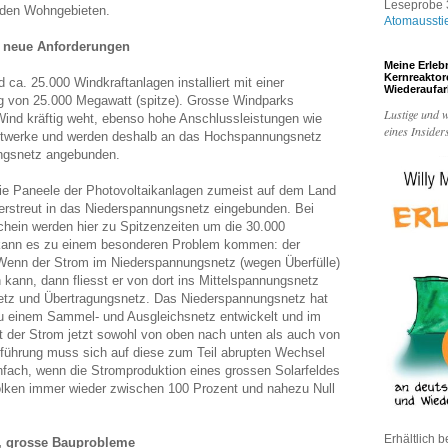
Leseprobe 3
n den Wohngebieten.
Atomaussti
t neue Anforderungen
Meine Erleb
Kernreakto
 ca. 25.000 Windkraftanlagen installiert mit einer
Wiederaufa
 von 25.000 Megawatt (spitze). Grosse Windparks
Lustige und w
Wind kräftig weht, ebenso hohe Anschlussleistungen wie
eines Insider
aftwerke und werden deshalb an das Hochspannungsnetz
ungsnetz angebunden.
ie Paneele der Photovoltaikanlagen zumeist auf dem Land
verstreut in das Niederspannungsnetz eingebunden. Bei
ein werden hier zu Spitzenzeiten um die 30.000
kann es zu einem besonderen Problem kommen: der
Wenn der Strom im Niederspannungsnetz (wegen Überfülle)
ann, dann fliesst er von dort ins Mittelspannungsnetz
tz und Übertragungsnetz. Das Niederspannungsnetz hat
- zu einem Sammel- und Ausgleichsnetz entwickelt und im
st der Strom jetzt sowohl von oben nach unten als auch von
führung muss sich auf diese zum Teil abrupten Wechsel
einfach, wenn die Stromproduktion eines grossen Solarfeldes
lken immer wieder zwischen 100 Prozent und nahezu Null
Erhältlich b
f, grosse Bauprobleme