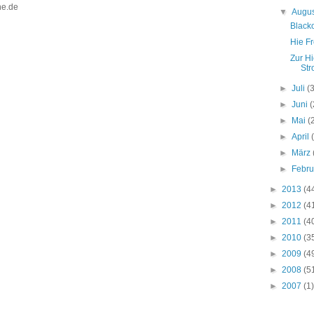
ine.de
▼
Augu
Blacko
Hie Fr
Zur H
Str
►
Juli
(
►
Juni
(
►
Mai
(
►
April
►
März
►
Febr
►
2013
(4
►
2012
(4
►
2011
(4
►
2010
(3
►
2009
(4
►
2008
(5
►
2007
(1)