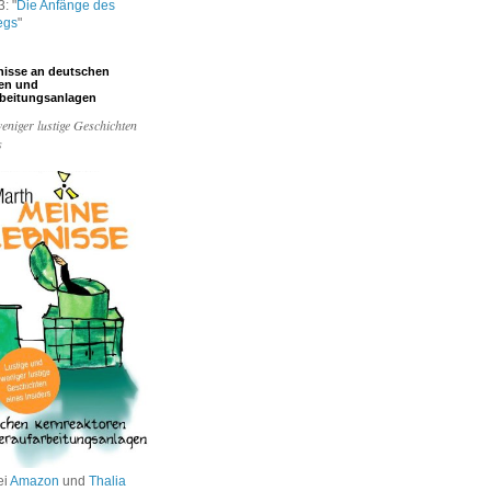
: "
Die Anfänge des
egs
"
nisse an deutschen
ren und
rbeitungsanlagen
eniger lustige Geschichten
s
ei
Amazon
und
Thalia