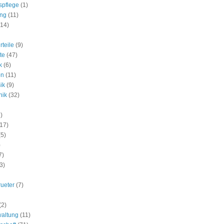
spflege
(1)
ung
(11)
(14)
rteile
(9)
te
(47)
k
(6)
on
(11)
ik
(9)
nik
(32)
)
(17)
(5)
)
7)
3)
rueter
(7)
(2)
waltung
(11)