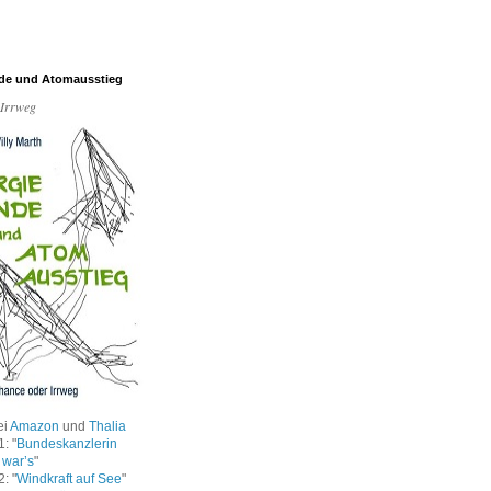
de und Atomausstieg
 Irrweg
ei
Amazon
und
Thalia
: "
Bundeskanzlerin
 war’s
"
: "
Windkraft auf See
"