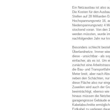
Ein Netzausbau ist also au
Die Kosten für den Ausba
Stellen auf 28 Milliarden 
Hochspannungsnetz 16, au
Niederspannungsnetz 4 Mil
stockend voran. Von den 1
werden müssten, wurde im J
nachfolgenden Jahr nur kn
Besonders schlecht bestell
Überlandnetze. Immer wiede
diese - unsichtbar - als s
einfacher, als es ist. Um 
zunächst eine Arbeitstras
die Bau- und Transportfah
Meter breit, aber nach Ab
neben den Schächten, nur
diese Fläche also nur eing
Zuweilen wird auch der Gr
beeinträchtigt, ebenso wi
hinaus müssen die Netzbe
garagengrosse Gebäude er
Kabelabschnitte ermöglic
Erdkabel zu verlegen dauer