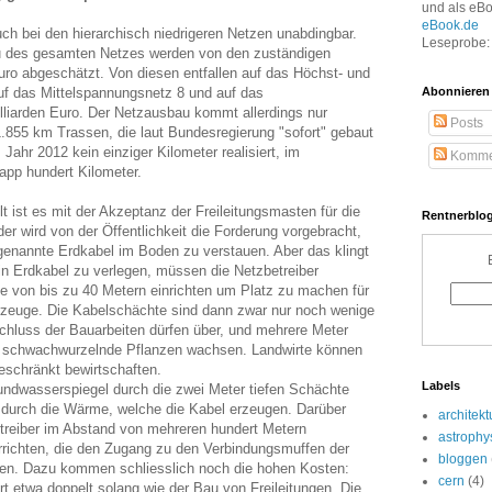
und als eB
eBook.de
ch bei den hierarchisch niedrigeren Netzen unabdingbar.
Leseprobe: 
u des gesamten Netzes werden von den zuständigen
Euro abgeschätzt. Von diesen entfallen auf das Höchst- und
f das Mittelspannungsnetz 8 und auf das
Abonnieren
liarden Euro. Der Netzausbau kommt allerdings nur
Posts
.855 km Trassen, die laut Bundesregierung "sofort" gebaut
ahr 2012 kein einziger Kilometer realisiert, im
Komme
app hundert Kilometer.
t ist es mit der Akzeptanz der Freileitungsmasten für die
Rentnerblog
r wird von der Öffentlichkeit die Forderung vorgebracht,
ogenannte Erdkabel im Boden zu verstauen. Aber das klingt
ein Erdkabel zu verlegen, müssen die Netzbetreiber
se von bis zu 40 Metern einrichten um Platz zu machen für
rzeuge. Die Kabelschächte sind dann zwar nur noch wenige
schluss der Bauarbeiten dürfen über, und mehrere Meter
 schwachwurzelnde Pflanzen wachsen. Landwirte können
eschränkt bewirtschaften.
Labels
undwasserspiegel durch die zwei Meter tiefen Schächte
e durch die Wärme, welche die Kabel erzeugen. Darüber
architekt
treiber im Abstand von mehreren hundert Metern
astrophy
richten, die den Zugang zu den Verbindungsmuffen der
bloggen
hen. Dazu kommen schliesslich noch die hohen Kosten:
cern
(4)
t etwa doppelt solang wie der Bau von Freileitungen. Die