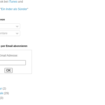
ook bei
iTunes
und
"
Ein Inder als Sünder
"
 von
ntare
 per Email abonnieren
Email Adresse:
ur
(2)
sik
(29)
(3)