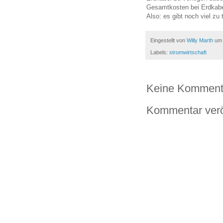
Gesamtkosten bei Erdkabeln
Also: es gibt noch viel zu 
Eingestellt von
Willy Marth
u
Labels:
stromwirtschaft
Keine Komment
Kommentar verö