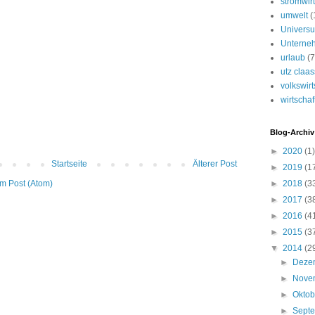
stromwirt
umwelt
(
Univers
Unterne
urlaub
(7
utz claa
volkswirt
wirtschaf
Blog-Archiv
►
2020
(1)
Startseite
Älterer Post
►
2019
(1
►
2018
(3
m Post (Atom)
►
2017
(3
►
2016
(4
►
2015
(3
▼
2014
(2
►
Deze
►
Nove
►
Okto
►
Sept