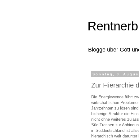
Rentnerb
Blogge über Gott un
Sonntag, 3. Augus
Zur Hierarchie
Die Energiewende führt z
wirtschaftlichen Problemen,
Jahrzehnten zu lösen sind
bisherige Struktur die Ei
nicht ohne weiteres zuläss
Süd-Trassen zur Anbindung
in Süddeutschland ist alls
hierarchisch weit darunter 