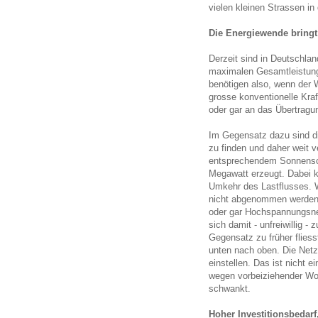
vielen kleinen Strassen i
Die Energiewende bring
Derzeit sind in Deutschland
maximalen Gesamtleistung
benötigen also, wenn der 
grosse konventionelle Kr
oder gar an das Übertrag
Im Gegensatz dazu sind d
zu finden und daher weit 
entsprechendem Sonnensch
Megawatt erzeugt. Dabei 
Umkehr des Lastflusses. 
nicht abgenommen werden k
oder gar Hochspannungsne
sich damit - unfreiwillig 
Gegensatz zu früher flies
unten nach oben. Die Netz
einstellen. Das ist nicht 
wegen vorbeiziehender Wo
schwankt.
Hoher Investitionsbedar