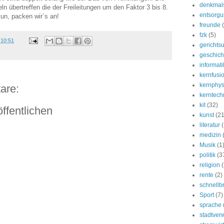
denkmal
 übertreffen die der Freileitungen um den Faktor 3 bis 8.
entsorg
tun, packen wir´s an!
freunde
fzk
(5)
m
10:51
gerichtsu
geschich
informati
kernfusi
kernphys
are:
kerntech
kit
(32)
ffentlichen
kunst
(21
literatur
medizin
Musik
(1
politik
(3
religion
(
rente
(2)
schnellb
Sport
(7)
sprache
stadtver