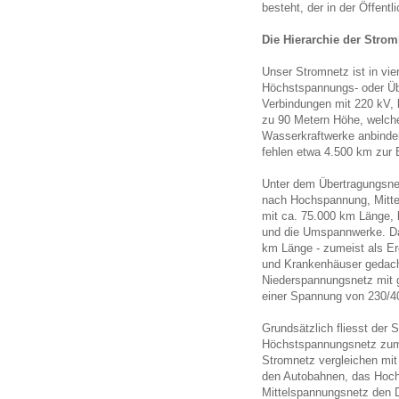
besteht, der in der Öffentli
Die Hierarchie der Strom
Unser Stromnetz ist in vie
Höchstspannungs- oder Übe
Verbindungen mit 220 kV, b
zu 90 Metern Höhe, welche
Wasserkraftwerke anbinden
fehlen etwa 4.500 km zur 
Unter dem Übertragungsnetz
nach Hochspannung, Mitt
mit ca. 75.000 km Länge, 
und die Umspannwerke. Da
km Länge - zumeist als Erd
und Krankenhäuser gedach
Niederspannungsnetz mit g
einer Spannung von 230/4
Grundsätzlich fliesst der 
Höchstspannungsnetz zum
Stromnetz vergleichen mi
den Autobahnen, das Hoch
Mittelspannungsnetz den 