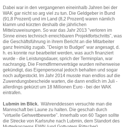
Dabei war in den vergangenen eineinhalb Jahren bei der
WAK gar nicht so arg viel zu tun. Die Geldgeber in Bund
(91,8 Prozent) und im Land (8,2 Prozent) waren nämlich
klamm und kürzten deshalb die jährlichen
Mittelzuweisungen. So war das Jahr 2013 "verloren im
Sinne eines technisch erreichbaren Projektfortschritts", was
die Geschäftsführung in ihrem Bericht an die Mitarbeiter
ganz freimütig zugab. "Design to Budget" war angesagt, d.
h. es konnte nur bearbeitet werden, was auch finanziert
wurde - die Leistungsdauer, sprich der Terminplan, war
nachrangig. Die Fremdfirmenverträge wurden reihenweise
gekündigt, das Eigenpersonal jedoch behalten und sogar
noch aufgestockt. Im Jahr 2014 musste man endlos auf die
Zuwendungsbescheide warten, die dann endlich im Juli -
allerdings gekürzt um 18 Millionen Euro - bei der WAK
eintrafen.
Lubmin im Blick.
Währenddessen versuchte man die
Mannschaft bei Laune zu halten. Die geschah durch
"virtuelle Gehwettbewerbe". Innerhalb von 60 Tagen sollte
die Strecke von Karlsruhe nach Lubmin, dem Standort des
Mutterkonzerns EWN (und Gottvaters Rittscher)