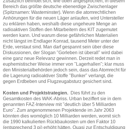
Zusätzlich befindet sich, wie oben angesprochen, in diesem
Bereich das größte deutsche ebenerdige Zwischenlager
(Spitznamen: Wasteminster). Wenn die atomrechtlichen
Anhörungen für die neuen Läger anlaufen, wird Untersteller
zu erklären haben, weshalb diese ungeheure Menge an
radioaktiven Stoffen den Mitarbeitern des KIT zugemutet
werden kann. Und warum diese gefährlichen Materialien
nicht längst im Endlager Konrad, tausend Meter unter der
Erde, verstaut sind. Man darf gespannt sein über diese
Diskussionen, der Slogan "Gorleben ist überall" wird dabei
eine ganz neue Relevanz gewinnen. Derzeit redet man in
euphemistischer Weise immer von "Lagerhallen"; klar muss
den Ministerialbehörden jedoch sein, dass das Atomrecht für
die Lagerung radioaktiver Stoffe "Bunker" verlangt, die
gegen Erdbeben und Flugzeugabsturz gesichert sind.
Kosten und Projektstrategien.
Dies führt zu den
Gesamtkosten des WAK-Abriss. Urban beziffert sie in dem
genannten FAZ-Interview mit "deutlich über 5 Milliarden
Euro". Zum angenommenen Projektende im Jahr 2063
könnten dies womöglich 10 Milliarden werden, womit sich
die 1990 kalkulierten Rückbaukosten um den Faktor 10
(entsprechend 3 pi) erhöht hätten. Quasi zur Entschuldigung