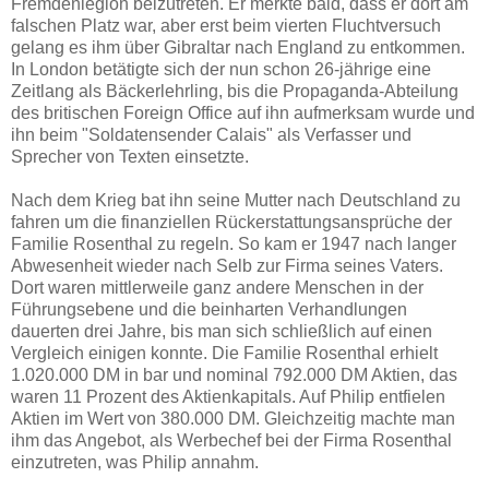
Fremdenlegion beizutreten. Er merkte bald, dass er dort am
falschen Platz war, aber erst beim vierten Fluchtversuch
gelang es ihm über Gibraltar nach England zu entkommen.
In London betätigte sich der nun schon 26-jährige eine
Zeitlang als Bäckerlehrling, bis die Propaganda-Abteilung
des britischen Foreign Office auf ihn aufmerksam wurde und
ihn beim "Soldatensender Calais" als Verfasser und
Sprecher von Texten einsetzte.
Nach dem Krieg bat ihn seine Mutter nach Deutschland zu
fahren um die finanziellen Rückerstattungsansprüche der
Familie Rosenthal zu regeln. So kam er 1947 nach langer
Abwesenheit wieder nach Selb zur Firma seines Vaters.
Dort waren mittlerweile ganz andere Menschen in der
Führungsebene und die beinharten Verhandlungen
dauerten drei Jahre, bis man sich schließlich auf einen
Vergleich einigen konnte. Die Familie Rosenthal erhielt
1.020.000 DM in bar und nominal 792.000 DM Aktien, das
waren 11 Prozent des Aktienkapitals. Auf Philip entfielen
Aktien im Wert von 380.000 DM. Gleichzeitig machte man
ihm das Angebot, als Werbechef bei der Firma Rosenthal
einzutreten, was Philip annahm.