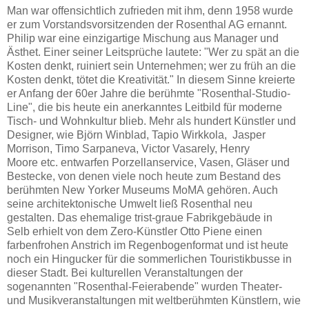
Man war offensichtlich zufrieden mit ihm, denn 1958 wurde
er zum Vorstandsvorsitzenden der Rosenthal AG ernannt.
Philip war eine einzigartige Mischung aus Manager und
Ästhet. Einer seiner Leitsprüche lautete: "Wer zu spät an die
Kosten denkt, ruiniert sein Unternehmen; wer zu früh an die
Kosten denkt, tötet die Kreativität." In diesem Sinne kreierte
er Anfang der 60er Jahre die berühmte "Rosenthal-Studio-
Line", die bis heute ein anerkanntes Leitbild für moderne
Tisch- und Wohnkultur blieb. Mehr als hundert Künstler und
Designer, wie Björn Winblad, Tapio Wirkkola, Jasper
Morrison, Timo Sarpaneva, Victor Vasarely, Henry
Moore etc. entwarfen Porzellanservice, Vasen, Gläser und
Bestecke, von denen viele noch heute zum Bestand des
berühmten New Yorker Museums MoMA gehören. Auch
seine architektonische Umwelt ließ Rosenthal neu
gestalten. Das ehemalige trist-graue Fabrikgebäude in
Selb erhielt von dem Zero-Künstler Otto Piene einen
farbenfrohen Anstrich im Regenbogenformat und ist heute
noch ein Hingucker für die sommerlichen Touristikbusse in
dieser Stadt. Bei kulturellen Veranstaltungen der
sogenannten "Rosenthal-Feierabende" wurden Theater-
und Musikveranstaltungen mit weltberühmten Künstlern, wie