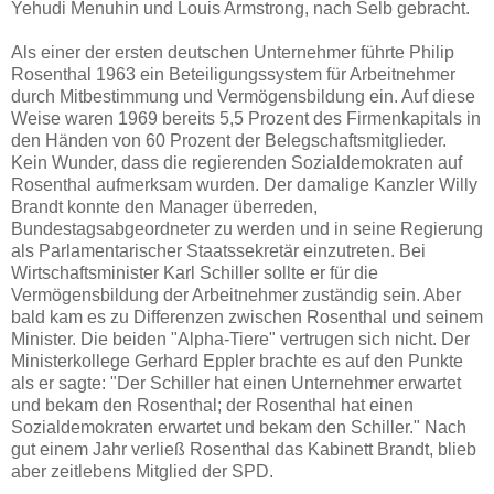
Yehudi Menuhin und Louis Armstrong, nach Selb gebracht.
Als einer der ersten deutschen Unternehmer führte Philip
Rosenthal 1963 ein Beteiligungssystem für Arbeitnehmer
durch Mitbestimmung und Vermögensbildung ein. Auf diese
Weise waren 1969 bereits 5,5 Prozent des Firmenkapitals in
den Händen von 60 Prozent der Belegschaftsmitglieder.
Kein Wunder, dass die regierenden Sozialdemokraten auf
Rosenthal aufmerksam wurden. Der damalige Kanzler Willy
Brandt konnte den Manager überreden,
Bundestagsabgeordneter zu werden und in seine Regierung
als Parlamentarischer Staatssekretär einzutreten. Bei
Wirtschaftsminister Karl Schiller sollte er für die
Vermögensbildung der Arbeitnehmer zuständig sein. Aber
bald kam es zu Differenzen zwischen Rosenthal und seinem
Minister. Die beiden "Alpha-Tiere" vertrugen sich nicht. Der
Ministerkollege Gerhard Eppler brachte es auf den Punkte
als er sagte: "Der Schiller hat einen Unternehmer erwartet
und bekam den Rosenthal; der Rosenthal hat einen
Sozialdemokraten erwartet und bekam den Schiller." Nach
gut einem Jahr verließ Rosenthal das Kabinett Brandt, blieb
aber zeitlebens Mitglied der SPD.