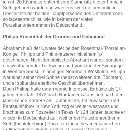
ich rd. 20 Kilometer entfernt vom Stammsitz dieser Firma in
Selb geboren wurde und zweitens, weil die persönliche
Geschichte der beiden Hauptpersonen des Unternehmens
so facettenreich ist, wie in keinem der vielen
Porzellanunternehmen in Deutschland.
Philipp Rosenthal, der Gründer und Geheimrat
Abraham hieß der Urvater der beiden Rosenthal-"Porzellan-
Könige" Philipp und Philip-letzterer mit einem "p"
geschrieben. Nicht der biblische Abraham war es, sondern
ein wohlhabender Tuchweber und Vorstand der Synagoge
in Werl bei Soest, im heutigen Nordrhein-Westfalen. Philipp
war einer seiner drei Söhne (nebst weiteren drei Töchtern)
und er sollte das elterliche Geschäft übernehmen.
Doch Philipp hatte daran wenig Interesse. Er büxte als 17-
jähriger im Jahr 1872 nach Nordamerika aus und nach der
klassischen Karriere als Laufbursche, Tellerwäscher und
Fahrstuhlführer in New York zog er weiter westwärts und
brachte es zum Postreiter in Texas. Mit 24 Jahren tauchte er
wieder in Deutschland auf, weil er bei Hutschenreuther in
Selb (Fichtelgebirge) Porzellan für seine amerikanischen
Auftraggeber einkaufen sollte. Dabei machte er die