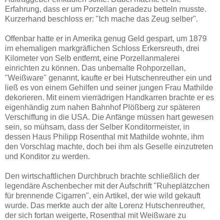
Erfahrung, dass er um Porzellan geradezu betteln musste.
Kurzerhand beschloss er: "Ich mache das Zeug selber".
Offenbar hatte er in Amerika genug Geld gespart, um 1879
im ehemaligen markgräflichen Schloss Erkersreuth, drei
Kilometer von Selb entfernt, eine Porzellanmalerei
einrichten zu können. Das unbemalte Rohporzellan,
"Weißware" genannt, kaufte er bei Hutschenreuther ein und
ließ es von einem Gehilfen und seiner jungen Frau Mathilde
dekorieren. Mit einem vierrädrigen Handkarren brachte er es
eigenhändig zum nahen Bahnhof Plößberg zur späteren
Verschiffung in die USA. Die Anfänge müssen hart gewesen
sein, so mühsam, dass der Selber Konditormeister, in
dessen Haus Philipp Rosenthal mit Mathilde wohnte, ihm
den Vorschlag machte, doch bei ihm als Geselle einzutreten
und Konditor zu werden.
Den wirtschaftlichen Durchbruch brachte schließlich der
legendäre Aschenbecher mit der Aufschrift "Ruheplätzchen
für brennende Cigarren", ein Artikel, der wie wild gekauft
wurde. Das merkte auch der alte Lorenz Hutschenreuther,
der sich fortan weigerte, Rosenthal mit Weißware zu