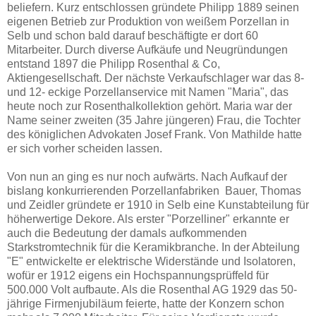
beliefern. Kurz entschlossen gründete Philipp 1889 seinen
eigenen Betrieb zur Produktion von weißem Porzellan in
Selb und schon bald darauf beschäftigte er dort 60
Mitarbeiter. Durch diverse Aufkäufe und Neugründungen
entstand 1897 die Philipp Rosenthal & Co,
Aktiengesellschaft. Der nächste Verkaufschlager war das 8-
und 12- eckige Porzellanservice mit Namen "Maria", das
heute noch zur Rosenthalkollektion gehört. Maria war der
Name seiner zweiten (35 Jahre jüngeren) Frau, die Tochter
des königlichen Advokaten Josef Frank. Von Mathilde hatte
er sich vorher scheiden lassen.
Von nun an ging es nur noch aufwärts. Nach Aufkauf der
bislang konkurrierenden Porzellanfabriken Bauer, Thomas
und Zeidler gründete er 1910 in Selb eine Kunstabteilung für
höherwertige Dekore. Als erster "Porzelliner" erkannte er
auch die Bedeutung der damals aufkommenden
Starkstromtechnik für die Keramikbranche. In der Abteilung
"E" entwickelte er elektrische Widerstände und Isolatoren,
wofür er 1912 eigens ein Hochspannungsprüffeld für
500.000 Volt aufbaute. Als die Rosenthal AG 1929 das 50-
jährige Firmenjubiläum feierte, hatte der Konzern schon