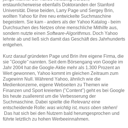
erstaunlicherweise ebenfalls Doktoranden der Stanford
Universität. Diese beiden, Larry Page und Sergey Brin,
wollten Yahoo für ihre neu entwickelte Suchmaschine
begeistern. Sie kam - anders als der Yahoo Katalog - beim
Durchsuchen des Netzes ohne menschliche Mithilfe aus,
sondern nutzte einen
Software-Algorithmus
. Doch Yahoo
lehnte ab und ließ sich damit das Geschäft des Jahrhunderts
entgehen.
Kurz darauf gründeten Page und Brin ihre eigene Firma, die
sie "
Google"
nannten. Seit dem Börsengang von Google im
Jahr 2004 hat die Google-Aktie mehr als 1.300 Prozent an
Wert gewonnen, Yahoo kommt im gleichen Zeitraum zum
Zugewinn Null. Während Yahoo, ähnlich wie die
Medienkonzerne, eigene Webseiten zu Themen wie
Finanzen und Sport kreierten ("Content") geht es bei Google
bis heute zuallererst um die Verbesserung der
Suchmaschine. Dabei spielte die
Relevanz
eine
entscheidende Rolle:
was wichtig ist, muss oben stehen!
Das hat sich bei den Nutzern bald herumgesprochen und
führte letztlich zu hohen Werbeeinnahmen.