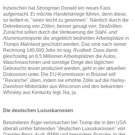
Inzwischen hat
Strongman Donald
ein neues Fass
aufgemacht. Er möchte
Handelskriege
führen, denn diese,
so twittert er, "seien leicht zu gewinnen". Nämlich durch die
Dekretierung von
Zöllen,
besser gesagt von:
Strafzöllen.
Zunächst sollen durch die Verteuerung der
Stahl- und
Aluminiumimporte
die angeblich bedrohten Arbeitsplätze in
Trumps Mainland
geschützt werden. Das sind nach seiner
Rechnung 140.000 Jobs im sog.
Rustbelt.
Dass damit
gleichzeitig an 6,5 Millionen Arbeitsplätzen die Autos,
Waschmaschinen und sonstige Dinge des täglichen
Gebrauchs teurer produziert werden, geht in der aktuellen
Diskussion unter. Die EU-Kommission in Brüssel will
"Revanche" üben, indem sie erhöhte Zölle auf die
Harley-
Davidson-
Motorräder aus Wisconsin und den bekannten
Whiskey
aus Kentucky legt. Na, ja.
Die deutschen Luxuskarossen
Besonderen Ärger verursachen bei Trump die in den USA
überall umher fahrenden "deutschen Luxuskarossen" von
Daimler-Benz, Audi, BMW
und besonders
Porsche
. In der