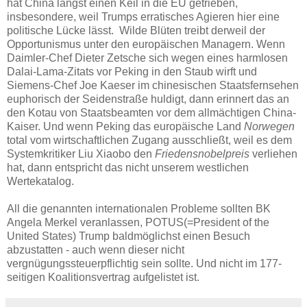
hat China längst einen Keil in die EU getrieben,
insbesondere, weil Trumps erratisches Agieren hier eine
politische Lücke lässt. Wilde Blüten treibt derweil der
Opportunismus unter den europäischen Managern. Wenn
Daimler-Chef Dieter Zetsche sich wegen eines harmlosen
Dalai-Lama-Zitats vor Peking in den Staub wirft und
Siemens-Chef Joe Kaeser im chinesischen Staatsfernsehen
euphorisch der Seidenstraße huldigt, dann erinnert das an
den Kotau von Staatsbeamten vor dem allmächtigen China-
Kaiser. Und wenn Peking das europäische Land
Norwegen
total vom wirtschaftlichen Zugang ausschließt, weil es dem
Systemkritiker Liu Xiaobo den
Friedensnobelpreis
verliehen
hat, dann entspricht das nicht unserem westlichen
Wertekatalog.
All die genannten internationalen Probleme sollten BK
Angela Merkel veranlassen, POTUS(=President of the
United States) Trump baldmöglichst einen Besuch
abzustatten - auch wenn dieser nicht
vergnügungssteuerpflichtig sein sollte. Und nicht im 177-
seitigen Koalitionsvertrag aufgelistet ist.