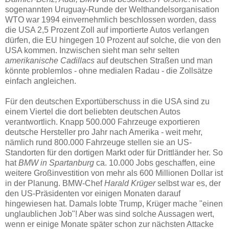
sogenannten Uruguay-Runde der Welthandelsorganisation
WTO war 1994 einvernehmlich beschlossen worden, dass
die USA 2,5 Prozent Zoll auf importierte Autos verlangen
dürfen, die EU hingegen 10 Prozent auf solche, die von den
USA kommen. Inzwischen sieht man sehr selten
amerikanische Cadillacs
auf deutschen Straßen und man
könnte problemlos - ohne medialen Radau - die Zollsätze
einfach angleichen.
Für den deutschen Exportüberschuss in die USA sind zu
einem Viertel die dort beliebten deutschen Autos
verantwortlich. Knapp 500.000 Fahrzeuge exportieren
deutsche Hersteller pro Jahr nach Amerika - weit mehr,
nämlich rund 800.000 Fahrzeuge stellen sie an US-
Standorten für den dortigen Markt oder für Drittländer her. So
hat
BMW in Spartanburg
ca. 10.000 Jobs geschaffen, eine
weitere Großinvestition von mehr als 600 Millionen Dollar ist
in der Planung. BMW-Chef
Harald Krüger
selbst war es, der
den US-Präsidenten vor einigen Monaten darauf
hingewiesen hat. Damals lobte Trump, Krüger mache "einen
unglaublichen Job"! Aber was sind solche Aussagen wert,
wenn er einige Monate später schon zur nächsten Attacke