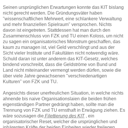
Seinen ursprünglichen Erwartungen konnte das KIT bislang
nicht gerecht werden. Die Gründungsväter haben
"wissenschaftlichen Mehrwert, eine schlankere Verwaltung
und mehr finanziellen Spielraum" versprochen. Nichts
davon ist eingetreten. Stattdessen hat man durch den
Zusammenschluss von FZK und TU einen Koloss, um nicht
zu sagen ein organisatorisches Monstrum geschaffen, das
kaum zu managen ist, viel Geld verschlingt und aus der
Sicht vieler Institute und Fakultäten nicht notwendig wäre.
Schuld daran ist unter anderem das KIT-Gesetz, welches
bindend vorschreibt, dass die Geldströme von Bund und
Land nicht miteinander vermengt werden dürfen, sowie die
über viele Jahre gewachsenen "verschiedenartigen
Kulturen" von FZK und TU.
Angesichts dieser unerfreulichen Situation, in welche nichts
ahnende bis naive Organisationslaien die beiden frühen
eigenständigen Partner gedrängt haben, sollte man die
Trennung von FZK und TU ernsthaft in Erwägung ziehen. Es
wäre sozusagen die
Filettierung des KIT
, ein
organisatorischer Reset, welcher die ursprünglichen und
inhärenten Kräfte der beiden Einheiten wieder freilegen