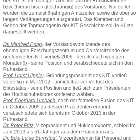
des KIT ist ein häufiger Wechsel auf der Präsidialebene
bzw. (hierarchisch gleichrangig) des Vorstands. Nur selten
wurden die zumeist 6-jährigen Amtszeiten sowie die ebenso
langen Verlängerungen ausgenutzt. Das Kommen und
Gehen der Topmanager in der KIT-Geschichte soll in Kürze
dargestellt werden.
Dr. Manfred Popp,
der Vorstandsvorsitzende des
ehemaligen Forschungszentrum und Co-Vorsitzende des
neuformierten KIT, verließ 2006 - bereits nach wenigen
Monaten(!) - seine Position und verabschiedete sich in den
Ruhestand.
Prof. Horst Hippler,
Gründungspräsident des KIT, verließ
vorzeitig im Mai 2012 - unmittelbar vor Verlust des
Elitestatus - seine Position und ließ sich zum Präsidenten
der Hochschulrektorenkonferenz wählen.
Prof. Eberhard Umbach,
nach der formellen Fusion des KIT
im Oktober 2009 zu dessen Präsidenten ernannt,
verabschiedete sich bereits im Oktober 2013 in den
Ruhestand.
Dr. Peter Fritz,
Vizepräsident und Nuklearexperte, schied im
Jahr 2013 als 61-Jähriger aus dem Präsidium aus.
Dr. Elke Luise Barnstedt,
Vizepräsidentin für Personal und