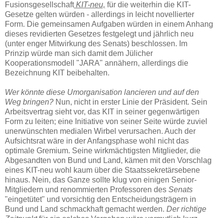
Fusionsgesellschaft
KIT-neu,
für die weiterhin die KIT-
Gesetze gelten würden - allerdings in leicht novellierter
Form. Die gemeinsamen Aufgaben würden in einem Anhang
dieses revidierten Gesetzes festgelegt und jährlich neu
(unter enger Mitwirkung des Senats) beschlossen. Im
Prinzip würde man sich damit dem Jülicher
Kooperationsmodell "JARA" annähern, allerdings die
Bezeichnung KIT beibehalten.
Wer könnte diese Umorganisation lancieren und auf den
Weg bringen?
Nun, nicht in erster Linie der Präsident. Sein
Arbeitsvertrag sieht vor, das KIT in seiner gegenwärtigen
Form zu leiten; eine Initiative von seiner Seite würde zuviel
unerwünschten medialen Wirbel verursachen. Auch der
Aufsichtsrat wäre in der Anfangsphase wohl nicht das
optimale Gremium. Seine wirkmächtigsten Mitglieder, die
Abgesandten von Bund und Land, kämen mit den Vorschlag
eines KIT-neu wohl kaum über die Staatssekretärsebene
hinaus. Nein, das Ganze sollte klug von einigen Senior-
Mitgliedern und renommierten Professoren des
Senats
"eingetütet" und vorsichtig den Entscheidungsträgern in
Bund und Land schmackhaft gemacht werden.
Der richtige