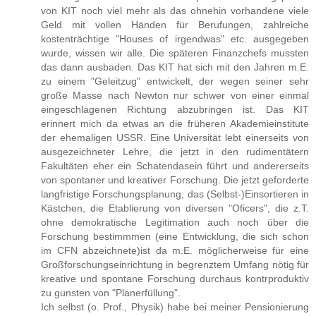
von KIT noch viel mehr als das ohnehin vorhandene viele
Geld mit vollen Händen für Berufungen, zahlreiche
kostenträchtige "Houses of irgendwas" etc. ausgegeben
wurde, wissen wir alle. Die späteren Finanzchefs mussten
das dann ausbaden. Das KIT hat sich mit den Jahren m.E.
zu einem "Geleitzug" entwickelt, der wegen seiner sehr
große Masse nach Newton nur schwer von einer einmal
eingeschlagenen Richtung abzubringen ist. Das KIT
erinnert mich da etwas an die früheren Akademieinstitute
der ehemaligen USSR. Eine Universität lebt einerseits von
ausgezeichneter Lehre, die jetzt in den rudimentätern
Fakultäten eher ein Schatendasein führt und andererseits
von spontaner und kreativer Forschung. Die jetzt geforderte
langfristige Forschungsplanung, das (Selbst-)Einsortieren in
Kästchen, die Etablierung von diversen "Oficers", die z.T.
ohne demokratische Legitimation auch noch über die
Forschung bestimmmen (eine Entwicklung, die sich schon
im CFN abzeichnete)ist da m.E. möglicherweise für eine
Großforschungseinrichtung in begrenztem Umfang nötig für
kreative und spontane Forschung durchaus kontrproduktiv
zu gunsten von "Planerfüllung".
Ich selbst (o. Prof., Physik) habe bei meiner Pensionierung