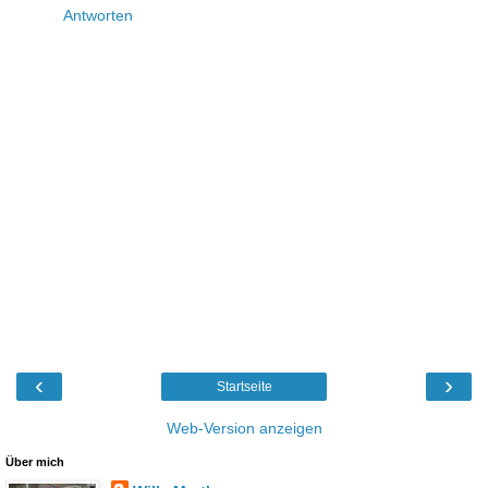
Antworten
‹
›
Startseite
Web-Version anzeigen
Über mich