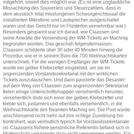
mitgehört, soweit dies möglich war. (Es ist eine unglaubliche
Missachtung des Souveräns und Steuerzahlers, dass in
dem akustisch total misslungenen Schwurgerichtssaal die
installierten Mikrofone und Lautsprecher ausgeschaltet
waren und das Gericht nur im Flüsterton vernehmbar war.)
Besonders gespannt war ich darauf, wie Claassen und
seine Anwälte die Versendung der WM-Tickets an Machnig
begründen würden. Das geschah folgendermassen:
Claassen schilderte über 30 oder 40 Minuten hinweg die
Prozedur, wie er in seinem Büro die 700 Weihnachtskarten
unterschrieb. Für die wenigen Empfänger der WM-Tickets
wurde ein gelber Klebezettel eingeklebt, um sie im
angrenzenden Vorstandssekretariat mit den wirklichen
Tickets auszutauschen. Und dann passierte das Desaster:
auf dem Weg von Claassen zum angrenzenden Sekretariat
fielen einige Unterschriftsmappen versehentlich herunter,
versehentlich löste sich einer der gelben Klebezettel und
klebte sich, justament und ebenfalls versehentlich, in die
Weihnachtskarte des Beamten Machnig ein. Die Post wurde
anschliessend nicht mehr auf ihre richtige Zuordnung hin
kontrolliert, was vermutlich typisch für Vorstandssekretariate
ist. Claassens frühere persönliche Referentin befand sich in
Mutterschutz und konnte dazu nicht vernommen werden. Für