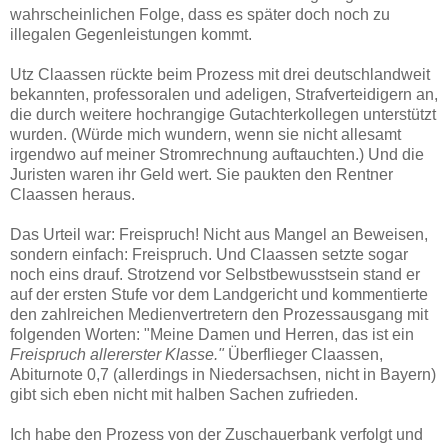
wahrscheinlichen Folge, dass es später doch noch zu
illegalen Gegenleistungen kommt.
Utz Claassen rückte beim Prozess mit drei deutschlandweit
bekannten, professoralen und adeligen, Strafverteidigern an,
die durch weitere hochrangige Gutachterkollegen unterstützt
wurden. (Würde mich wundern, wenn sie nicht allesamt
irgendwo auf meiner Stromrechnung auftauchten.) Und die
Juristen waren ihr Geld wert. Sie paukten den Rentner
Claassen heraus.
Das Urteil war: Freispruch! Nicht aus Mangel an Beweisen,
sondern einfach: Freispruch. Und Claassen setzte sogar
noch eins drauf. Strotzend vor Selbstbewusstsein stand er
auf der ersten Stufe vor dem Landgericht und kommentierte
den zahlreichen Medienvertretern den Prozessausgang mit
folgenden Worten: "Meine Damen und Herren, das ist ein
Freispruch
allererster Klasse."
Überflieger Claassen,
Abiturnote 0,7 (allerdings in Niedersachsen, nicht in Bayern)
gibt sich eben nicht mit halben Sachen zufrieden.
Ich habe den Prozess von der Zuschauerbank verfolgt und