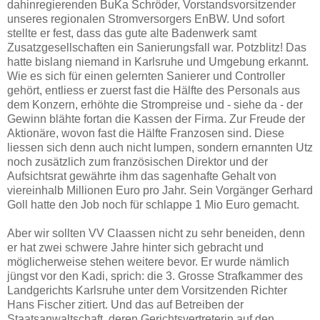
dahinregierenden BuKa Schröder, Vorstandsvorsitzender
unseres regionalen Stromversorgers EnBW. Und sofort
stellte er fest, dass das gute alte Badenwerk samt
Zusatzgesellschaften ein Sanierungsfall war. Potzblitz! Das
hatte bislang niemand in Karlsruhe und Umgebung erkannt.
Wie es sich für einen gelernten Sanierer und Controller
gehört, entliess er zuerst fast die Hälfte des Personals aus
dem Konzern, erhöhte die Strompreise und - siehe da - der
Gewinn blähte fortan die Kassen der Firma. Zur Freude der
Aktionäre, wovon fast die Hälfte Franzosen sind. Diese
liessen sich denn auch nicht lumpen, sondern ernannten Utz
noch zusätzlich zum französischen Direktor und der
Aufsichtsrat gewährte ihm das sagenhafte Gehalt von
viereinhalb Millionen Euro pro Jahr. Sein Vorgänger Gerhard
Goll hatte den Job noch für schlappe 1 Mio Euro gemacht.
Aber wir sollten VV Claassen nicht zu sehr beneiden, denn
er hat zwei schwere Jahre hinter sich gebracht und
möglicherweise stehen weitere bevor. Er wurde nämlich
jüngst vor den Kadi, sprich: die 3. Grosse Strafkammer des
Landgerichts Karlsruhe unter dem Vorsitzenden Richter
Hans Fischer zitiert. Und das auf Betreiben der
Staatsanwaltschaft, deren Gerichtsvertreterin auf den