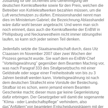
zuständig für die Sicherheit und Genehmigung der
deutschen Kernkraftwerke sowie für den Preis, welchen die
Betreiber von Kohlekraftwerken bezahlen müssen, um die
Luft verschmutzen zu dürfen. Emissionshandel nennt man
dies im Ministerium Gabriel; die Bezeichnung Ablasshandel
wäre dafür wohl besser angebracht. Und wenn man sich
noch erinnert, dass auch die Kernkraftwerke der EnBW in
Phillipsburg und Neckarwestheim nicht immer störungsfrei
laufen, so kann sich jeder seinen Teil denken.
Jedenfalls setzte die Staatsanwaltschaft durch, dass Utz
Claassen im November 2007 über zwei Wochen der
Prozess gemacht wurde. Sie warf dem ex-EnBW-Chef
"Vorteilsgewährung" gegenüber dem Beamten Machnig vor,
was nach Paragraf 333 des Strafgesetzbuchs mit einer
Geldstrafe oder sogar einer Freiheitsstrafe von bis zu 3
Jahren bestraft werden kann. Vorteilsgewährung ist nach
dem deutschen Strafrecht eine Vorstufe der Bestechung.
Strafbar ist es schon, wenn jemand einem Beamten
Geschenke macht; dieser muss gar keine Gegenleistung
dafür erbringen. Der Gesetzgeber will damit die sogenannte
"Klima - oder Landschaftspflege" verhindern, also
das"Anfüttern"von beamteten Entscheidungsträgern mit der