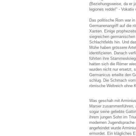
(Beziehungsweise, da er ja
legiones redde!" - Vokativ 
Das politische Rom war in
Germanenangriff auf die 
Xanten. Einige prophezeite
siegreichen germanischen
Schlachtfelds hin. Und das
Mühe haben grössere Artef
identifizieren. Danach verf
führten ihre Stammeskriege
hatten sich die Römer wie
wurden nicht nur ersetzt, 
Germanicus erteilte den 
schlug. Die Schmach vom 
römische Weltreich ohne 
Was geschah mit Arminius i
Marser zusammenführen, ab
sogar seine geliebte Gatt
ihrem jungen Sohn im Triu
modernen Jugendsprache ist
angefeindet wurde Arminiu
ermordet. Ein klägliches 