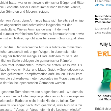
Leseprobe 3
ckt hatte, war er mittlerweile römischer Bürger und Ritter
Atomaussti
r die Geografie seiner Heimat immer noch bestens kannte,
 den Sümpfen und Mooren, zeigen.
Meine Erleb
Kernreakto
er von Varus, denn Arminius hatte sich bereits seit einiger
Wiederaufa
tum abgewendet und schmiedete insgeheim mit den
Lustige und w
tandspläne. Wie es Arminius gelang mit den weit
eines Insider
nd zumeist verfeindeten Stämmen zu kommunizieren sowie
en ist ein Rätsel, spricht aber für seine Führungsqualitäten.
on Tacitus. Der listenreiche Arminius führte die römischen
eiche Landschaft mit engen Wegen, in denen sich die
dnung der Kohorten mangels Platz auflösen musste. An
htlichen Stelle schlugen die germanischer Kämpfer
n den total überraschten Römern die ersten Blessuren. Es
i Tage hinweg ein Katz- und Maus- Spiel, währenddessen es
, ihre gefürchtete Kampfformation aufzubauen. Hinzu kam
 dem die schwerbewaffneten Legionäre im Morast einsanken
be der flexibel operierenden Germanen wurden.
s gesamte Römerheer wurde aufgerieben und - wie damals
arus und seine Unterhäuptlinge stürzten sich in die eigenen
ierenden Barbaren nicht in die Hände zu fallen. Der
arus wurde sogar nach Rom geschickt, was Augustus zu
Erhältlich b
nlasste: "Varus, oh Varus, gib mir die Legionen wieder!"