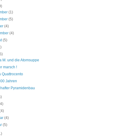
9)
mber
(1)
mber
(5)
ber
(4)
ember
(4)
st
(5)
3)
5)
a M. und die Atomsuppe
r marsch !
s Quattrocento
000 Jahren
lhafter Pyramidenbau
5)
(4)
(4)
uar
(4)
ar
(5)
1)