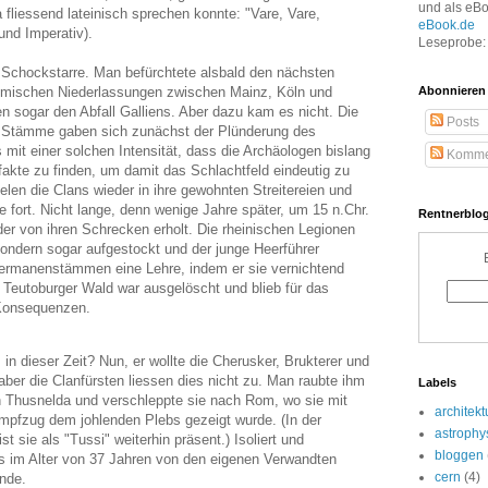
und als eB
 fliessend lateinisch sprechen konnte: "Vare, Vare,
eBook.de
und Imperativ).
Leseprobe: 
 Schockstarre. Man befürchtete alsbald den nächsten
römischen Niederlassungen zwischen Mainz, Köln und
Abonnieren
n sogar den Abfall Galliens. Aber dazu kam es nicht. Die
Posts
 Stämme gaben sich zunächst der Plünderung des
 mit einer solchen Intensität, dass die Archäologen bislang
Komme
akte zu finden, um damit das Schlachtfeld eindeutig zu
ielen die Clans wieder in ihre gewohnten Streitereien und
 fort. Nicht lange, denn wenige Jahre später, um 15 n.Chr.
Rentnerblog
der von ihren Schrecken erholt. Die rheinischen Legionen
sondern sogar aufgestockt und der junge Heerführer
Germanenstämmen eine Lehre, indem er sie vernichtend
Teutoburger Wald war ausgelöscht und blieb für das
Konsequenzen.
n dieser Zeit? Nun, er wollte die Cherusker, Brukterer und
er die Clanfürsten liessen dies nicht zu. Man raubte ihm
Labels
in Thusnelda und verschleppte sie nach Rom, wo sie mit
architekt
mpfzug dem johlenden Plebs gezeigt wurde. (In der
astrophy
 sie als "Tussi" weiterhin präsent.) Isoliert und
bloggen
s im Alter von 37 Jahren von den eigenen Verwandten
cern
(4)
Ende.