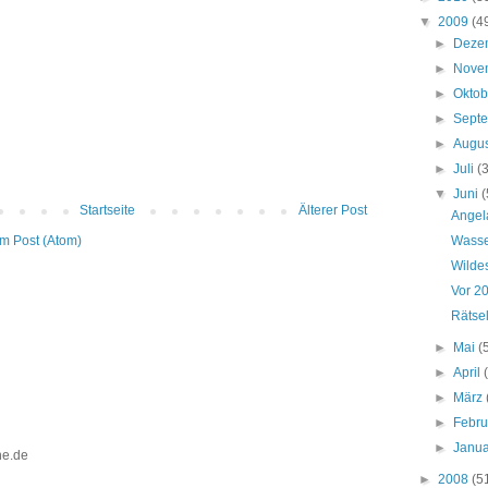
▼
2009
(4
►
Deze
►
Nove
►
Okto
►
Sept
►
Augu
►
Juli
(
▼
Juni
(
Startseite
Älterer Post
Angel
Wasse
m Post (Atom)
Wilde
Vor 2
Rätse
►
Mai
(
►
April
►
März
►
Febr
►
Janu
ine.de
►
2008
(5