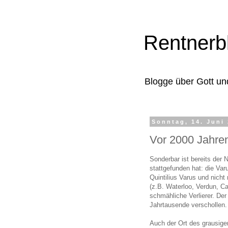
Rentnerb
Blogge über Gott un
Sonntag, 14. Juni
Vor 2000 Jahre
Sonderbar ist bereits der
stattgefunden hat: die Va
Quintilius Varus und nich
(z.B. Waterloo, Verdun, C
schmähliche Verlierer. Der
Jahrtausende verschollen.
Auch der Ort des grausigen