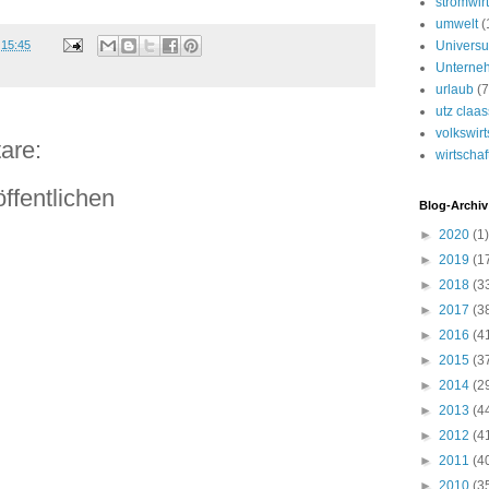
stromwirt
umwelt
(
m
15:45
Univers
Unterne
urlaub
(7
utz claa
volkswirt
are:
wirtschaf
ffentlichen
Blog-Archiv
►
2020
(1)
►
2019
(1
►
2018
(3
►
2017
(3
►
2016
(4
►
2015
(3
►
2014
(2
►
2013
(4
►
2012
(4
►
2011
(4
►
2010
(3