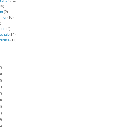
schaft
(71)
19)
um
(2)
hmer
(10)
)
ssen
(4)
schaft
(14)
tskrise
(11)
7)
3)
8)
1)
7)
9)
4)
1)
0)
5)