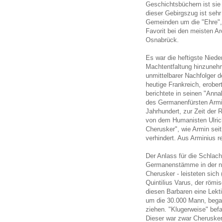
Geschichtsbüchern ist sie
dieser Gebirgszug ist sehr
Gemeinden um die "Ehre", 
Favorit bei den meisten Ar
Osnabrück.
Es war die heftigste Niede
Machtentfaltung hinzunehm
unmittelbarer Nachfolger d
heutige Frankreich, erober
berichtete in seinen "Ann
des Germanenfürsten Armin
Jahrhundert, zur Zeit der 
von dem Humanisten Ulric
Cherusker", wie Armin sei
verhindert. Aus Arminius 
Der Anlass für die Schlach
Germanenstämme in der no
Cherusker - leisteten sich
Quintilius Varus, der röm
diesen Barbaren eine Lekti
um die 30.000 Mann, bega
ziehen. "Klugerweise" bef
Dieser war zwar Cherusker 