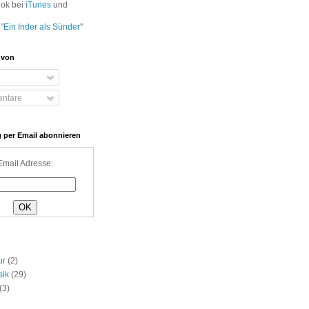
ook bei
iTunes
und
"
Ein Inder als Sünder
"
 von
ntare
 per Email abonnieren
Email Adresse:
ur
(2)
sik
(29)
(3)