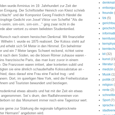
denkmal
den wurde Arminius im 19. Jahrhundert zur Zeit der
entsorg
 Einigung. Der Schriftsteller Heinrich von Kleist schrieb
freunde
hlacht" und der Komponist Georg Friedrich Händel die
fzk
(5)
trophige Gedicht von Josef Viktor von Scheffel "Als die
gerichtsu
serim, sim-sim, sim-sim..." ging zwar nicht in die
geschich
urde aber vertont zu einem beliebten Studentenlied.
informati
 Wunsch nach einem heroischen Denkmal. Mit finanzieller
kernfusi
Wilhelm I. wurde es 1875 realisiert. Der Koloss steht auf
kernphys
und erhebt sich 54 Meter in den Himmel. Ein behelmter
kerntech
r und ein 7 Meter langes Schwert reckend, richtet seine
kit
(32)
icht nach dem Süden, wo die bösen Römer zuhause waren -
kunst
(21
ns französische Paris, das man kurz zuvor in einem
literatur
 Die Franzosen waren irritiert, aber konterten subtil und
rtigten sie eine ähnlich schauderhafte Kolossalstatue an -
medizin
hied, dass darauf eine Frau eine Fackel trug - und
Musik
(1
ern. Dort, im quierligen New York, wird die Freiheitsstatue
politik
(3
hnern und Touristen bewundert und bestiegen.
religion
(
rente
(2)
sdenkmal etwas abseits und hat mit der Zeit ein etwas
schnellb
e angenommen. Sei´s drum, den Radfahrvereinen von
Sport
(7)
rborn ist das Monument immer noch eine Tagestour wert.
sprache
e gerne zur Stärkung die regionale luftgetrocknete
stadtver
rter Hermann" angeboten wird.