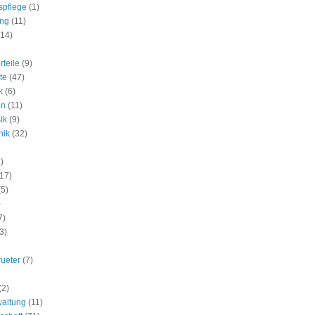
spflege
(1)
ung
(11)
(14)
rteile
(9)
te
(47)
k
(6)
on
(11)
ik
(9)
nik
(32)
)
(17)
(5)
)
7)
3)
rueter
(7)
(2)
waltung
(11)