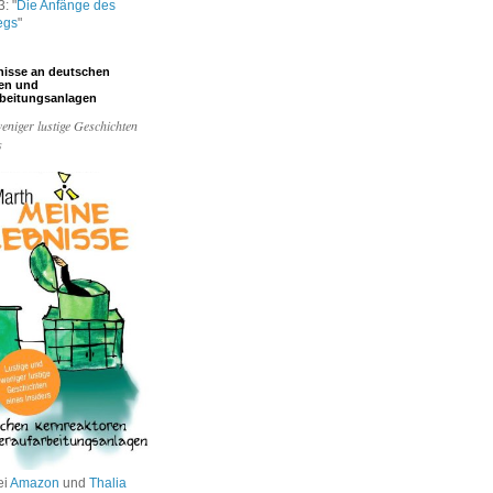
: "
Die Anfänge des
egs
"
nisse an deutschen
ren und
rbeitungsanlagen
eniger lustige Geschichten
s
ei
Amazon
und
Thalia