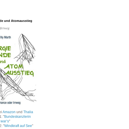
de und Atomausstieg
 Irrweg
ei
Amazon
und
Thalia
: "
Bundeskanzlerin
 war’s
"
: "
Windkraft auf See
"