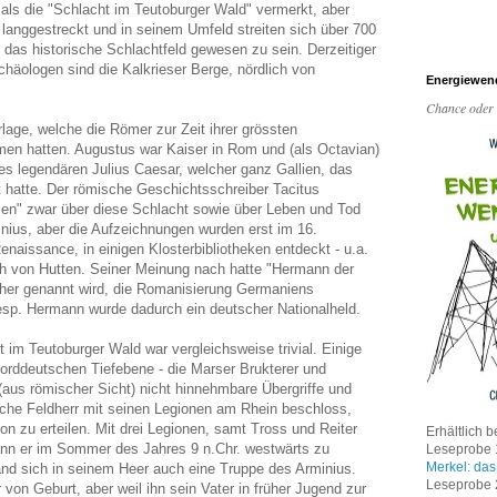
 als die "Schlacht im Teutoburger Wald" vermerkt, aber
 langgestreckt und in seinem Umfeld streiten sich über 700
das historische Schlachtfeld gewesen zu sein. Derzeitiger
chäologen sind die Kalkrieser Berge, nördlich von
Energiewen
Chance oder
rlage, welche die Römer zur Zeit ihrer grössten
en hatten. Augustus war Kaiser in Rom und (als Octavian)
es legendären Julius Caesar, welcher ganz Gallien, das
t hatte. Der römische Geschichtsschreiber Tacitus
alen" zwar über diese Schlacht sowie über Leben und Tod
ius, aber die Aufzeichnungen wurden erst im 16.
Renaissance, in einigen Klosterbibliotheken entdeckt - u.a.
h von Hutten. Seiner Meinung nach hatte "Hermann der
ther genannt wird, die Romanisierung Germaniens
resp. Hermann wurde dadurch ein deutscher Nationalheld.
t im Teutoburger Wald war vergleichsweise trivial. Einige
rddeutschen Tiefebene - die Marser Brukterer und
 (aus römischer Sicht) nicht hinnehmbare Übergriffe und
ische Feldherr mit seinen Legionen am Rhein beschloss,
on zu erteilen. Mit drei Legionen, samt Tross und Reiter
Erhältlich b
nn er im Sommer des Jahres 9 n.Chr. westwärts zu
Leseprobe 1
Merkel: das
and sich in seinem Heer auch eine Truppe des Arminius.
Leseprobe 2
von Geburt, aber weil ihn sein Vater in früher Jugend zur