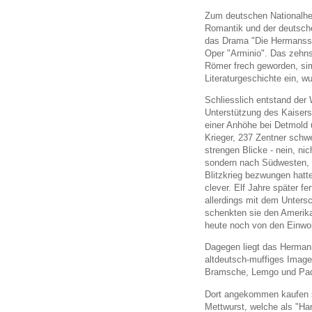
Zum deutschen Nationalhel
Romantik und der deutschen
das Drama "Die Hermanssc
Oper "Arminio". Das zehns
Römer frech geworden, sim-
Literaturgeschichte ein, w
Schliesslich entstand der
Unterstützung des Kaisers 
einer Anhöhe bei Detmold 
Krieger, 237 Zentner schwe
strengen Blicke - nein, n
sondern nach Südwesten, i
Blitzkrieg bezwungen hatte.
clever. Elf Jahre später fe
allerdings mit dem Untersc
schenkten sie den Amerikan
heute noch von den Einwo
Dagegen liegt das Hermann
altdeutsch-muffiges Imag
Bramsche, Lemgo und Pade
Dort angekommen kaufen si
Mettwurst, welche als "Ha