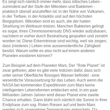
Es zeigt sich nämlich immer mehr, dass irdisches Leben -
zumindest auf der Stufe der Mikroben und Bakterien -
praktisch überall anzutreffen ist: in der Nähe von Vulkanen,
in der Tiefsee, in der Antarktis und auf den höchsten
Bergspitzen. Mikroben sind es auch, die der harten
Strahlung im Weltraum trotzen. Manchen Bakterien gelingt
es sogar, ihren Chromosomensatz DNS wieder aufzubauen,
nachdem er vorher durch Bestrahlung gespalten und zerstört
worden ist. Diese Erkenntnisse sind wichtig, weil sie zeigen,
dass (niederes ) Leben eine ausserordentliche Zähigkeit
besitzt. Warum sollte es also nicht auf einem anderen
Planeten existieren können?
Zum Beispiel auf dem Planeten Mars. Der "Rote Planet" ist
zwar gefroren, aber es gibt viele Indizien dafür, dass sich
unter seiner Oberfläche flüssiges Wasser befindet - eine
wesentliche Voraussetzung für das Leben. Auch wenn die
NASA bei kommenden Expeditionen zum Mars keine
intelligenten Lebensformen entdecken wird, in ein paar
Milliarden Jahren Jahren wird dieser Planet eine zweite
Chance erhalten. Dann bläht sich nämlich die Sonne in Ihrer
Endphase zum sog. Roten Riesen auf und beim Mars
werden sich angenehme Temperaturen entwickeln. Da