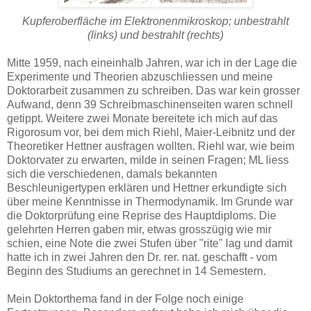
Kupferoberfläche im Elektronenmikroskop; unbestrahlt
(links) und bestrahlt (rechts)
Mitte 1959, nach eineinhalb Jahren, war ich in der Lage die
Experimente und Theorien abzuschliessen und meine
Doktorarbeit zusammen zu schreiben. Das war kein grosser
Aufwand, denn 39 Schreibmaschinenseiten waren schnell
getippt. Weitere zwei Monate bereitete ich mich auf das
Rigorosum vor, bei dem mich Riehl, Maier-Leibnitz und der
Theoretiker Hettner ausfragen wollten. Riehl war, wie beim
Doktorvater zu erwarten, milde in seinen Fragen; ML liess
sich die verschiedenen, damals bekannten
Beschleunigertypen erklären und Hettner erkundigte sich
über meine Kenntnisse in Thermodynamik. Im Grunde war
die Doktorprüfung eine Reprise des Hauptdiploms. Die
gelehrten Herren gaben mir, etwas grosszügig wie mir
schien, eine Note die zwei Stufen über "rite" lag und damit
hatte ich in zwei Jahren den Dr. rer. nat. geschafft - vom
Beginn des Studiums an gerechnet in 14 Semestern.
Mein Doktorthema fand in der Folge noch einige