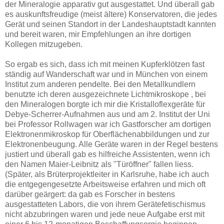
der Mineralogie apparativ gut ausgestattet. Und überall gab
es auskunftsfreudige (meist ältere) Konservatoren, die jedes
Gerät und seinen Standort in der Landeshauptstadt kannten
und bereit waren, mir Empfehlungen an ihre dortigen
Kollegen mitzugeben.
So ergab es sich, dass ich mit meinen Kupferklötzen fast
ständig auf Wanderschaft war und in München von einem
Institut zum anderen pendelte. Bei den Metallkundlern
benutzte ich deren ausgezeichnete Lichtmikroskope , bei
den Mineralogen borgte ich mir die Kristalloflexgeräte für
Debye-Scherrer-Aufnahmen aus und am 2. Institut der Uni
bei Professor Rollwagen war ich Gastforscher am dortigen
Elektronenmikroskop für Oberflächenabbildungen und zur
Elektronenbeugung. Alle Geräte waren in der Regel bestens
justiert und überall gab es hilfreiche Assistenten, wenn ich
den Namen Maier-Leibnitz als "Türöffner" fallen liess.
(Später, als Brüterprojektleiter in Karlsruhe, habe ich auch
die entgegengesetzte Arbeitsweise erfahren und mich oft
darüber geärgert: da gab es Forscher in bestens
ausgestatteten Labors, die von ihrem Gerätefetischismus
nicht abzubringen waren und jede neue Aufgabe erst mit