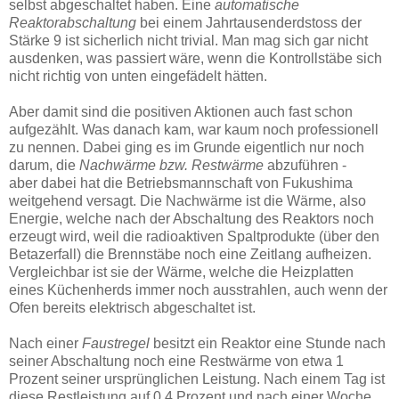
selbst abgeschaltet haben. Eine
automatische
Reaktorabschaltung
bei einem Jahrtausenderdstoss der
Stärke 9 ist sicherlich nicht trivial. Man mag sich gar nicht
ausdenken, was passiert wäre, wenn die Kontrollstäbe sich
nicht richtig von unten eingefädelt hätten.
Aber damit sind die positiven Aktionen auch fast schon
aufgezählt. Was danach kam, war kaum noch professionell
zu nennen. Dabei ging es im Grunde eigentlich nur noch
darum, die
Nachwärme bzw. Restwärme
abzuführen -
aber dabei hat die Betriebsmannschaft von Fukushima
weitgehend versagt. Die Nachwärme ist die Wärme, also
Energie, welche nach der Abschaltung des Reaktors noch
erzeugt wird, weil die radioaktiven Spaltprodukte (über den
Betazerfall) die Brennstäbe noch eine Zeitlang aufheizen.
Vergleichbar ist sie der Wärme, welche die Heizplatten
eines Küchenherds immer noch ausstrahlen, auch wenn der
Ofen bereits elektrisch abgeschaltet ist.
Nach einer
Faustregel
besitzt ein Reaktor eine Stunde nach
seiner Abschaltung noch eine Restwärme von etwa 1
Prozent seiner ursprünglichen Leistung. Nach einem Tag ist
diese Restleistung auf 0,4 Prozent und nach einer Woche