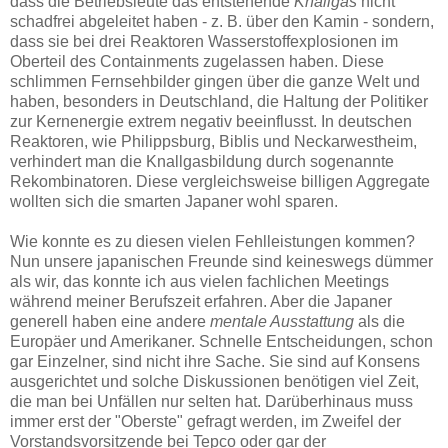
dass die Betriebsleute das entstehende
Knallgas
nicht
schadfrei abgeleitet haben - z. B. über den Kamin - sondern,
dass sie bei drei Reaktoren Wasserstoffexplosionen im
Oberteil des Containments zugelassen haben. Diese
schlimmen Fernsehbilder gingen über die ganze Welt und
haben, besonders in Deutschland, die Haltung der Politiker
zur Kernenergie extrem negativ beeinflusst. In deutschen
Reaktoren, wie Philippsburg, Biblis und Neckarwestheim,
verhindert man die Knallgasbildung durch sogenannte
Rekombinatoren. Diese vergleichsweise billigen Aggregate
wollten sich die smarten Japaner wohl sparen.
Wie konnte es zu diesen vielen Fehlleistungen kommen?
Nun unsere japanischen Freunde sind keineswegs dümmer
als wir, das konnte ich aus vielen fachlichen Meetings
während meiner Berufszeit erfahren. Aber die Japaner
generell haben eine andere
mentale Ausstattung
als die
Europäer und Amerikaner. Schnelle Entscheidungen, schon
gar Einzelner, sind nicht ihre Sache. Sie sind auf Konsens
ausgerichtet und solche Diskussionen benötigen viel Zeit,
die man bei Unfällen nur selten hat. Darüberhinaus muss
immer erst der "Oberste" gefragt werden, im Zweifel der
Vorstandsvorsitzende bei Tepco oder gar der