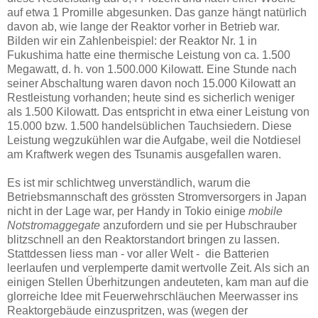
auf etwa 1 Promille abgesunken. Das ganze hängt natürlich
davon ab, wie lange der Reaktor vorher in Betrieb war.
Bilden wir ein Zahlenbeispiel: der Reaktor Nr. 1 in
Fukushima hatte eine thermische Leistung von ca. 1.500
Megawatt, d. h. von 1.500.000 Kilowatt. Eine Stunde nach
seiner Abschaltung waren davon noch 15.000 Kilowatt an
Restleistung vorhanden; heute sind es sicherlich weniger
als 1.500 Kilowatt. Das entspricht in etwa einer Leistung von
15.000 bzw. 1.500 handelsüblichen Tauchsiedern. Diese
Leistung wegzukühlen war die Aufgabe, weil die Notdiesel
am Kraftwerk wegen des Tsunamis ausgefallen waren.
Es ist mir schlichtweg unverständlich, warum die
Betriebsmannschaft des grössten Stromversorgers in Japan
nicht in der Lage war, per Handy in Tokio einige
mobile
Notstromaggegate
anzufordern und sie per Hubschrauber
blitzschnell an den Reaktorstandort bringen zu lassen.
Stattdessen liess man - vor aller Welt - die Batterien
leerlaufen und verplemperte damit wertvolle Zeit. Als sich an
einigen Stellen Überhitzungen andeuteten, kam man auf die
glorreiche Idee mit Feuerwehrschläuchen Meerwasser ins
Reaktorgebäude einzuspritzen, was (wegen der