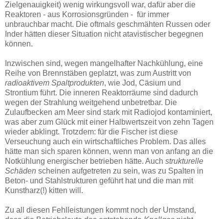
Zielgenauigkeit) wenig wirkungsvoll war, dafür aber die
Reaktoren - aus Korrosionsgründen - für immer
unbrauchbar macht. Die oftmals geschmähten Russen oder
Inder hätten dieser Situation nicht atavistischer begegnen
können.
Inzwischen sind, wegen mangelhafter Nachkühlung, eine
Reihe von Brennstäben geplatzt, was zum Austritt von
radioaktivem Spaltprodukten
, wie Jod, Cäsium und
Strontium führt. Die inneren Reaktorräume sind dadurch
wegen der Strahlung weitgehend unbetretbar. Die
Zulaufbecken am Meer sind stark mit Radiojod kontaminiert,
was aber zum Glück mit einer Halbwertszeit von zehn Tagen
wieder abklingt. Trotzdem: für die Fischer ist diese
Verseuchung auch ein wirtschaftliches Problem. Das alles
hätte man sich sparen können, wenn man von anfang an die
Notkühlung energischer betrieben hätte. Auch
strukturelle
Schäden
scheinen aufgetreten zu sein, was zu Spalten in
Beton- und Stahlstrukturen geführt hat und die man mit
Kunstharz(!) kitten will.
Zu all diesen Fehlleistungen kommt noch der Umstand,