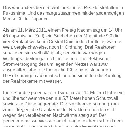
Das war anders bei den wohlbekannten Reaktorstörfällen in
Fukushima. Und das hängt zusammen mit der andersartigen
Mentalität der Japaner.
Als am 11. März 2011, einem Freitag Nachmittag um 14 Uhr
46 (japanischer Zeit), ein Seebeben der Magnitude 9,0 die
vier Kernkraftwerke im Ortsteil Daiichi durchrüttelte, war die
Welt, vergleichsweise, noch in Ordnung. Drei Reaktoren
schalteten sich selbsttätig ab, der vierte war wegen
Wartungsarbeiten gar nicht in Betrieb. Die elektrische
Stromversorgung des umliegenden Netzes war zwar
ausgefallen, aber die für solche Fälle bereitstehenden
Diesel sprangen automatisch an und sicherten die Kühlung
der Reaktorkerne mit Wasser.
Eine Stunde später traf ein Tsunami von 14 Metern Höhe ein
und überschwemmte den nur 5,7 Meter hohen Schutzwall
sowie alle Dieselaggregate. Die Notstromversorgung kam
zum Erliegen, die Urankerne der Reaktoren heizten sich
wegen der verbliebenen Nachwärme stetig auf. Der
generierte heisse Wasserdampf reagierte chemisch mit dem
Zirkonmetall der Brennstabhüllen unter Freisetzung von