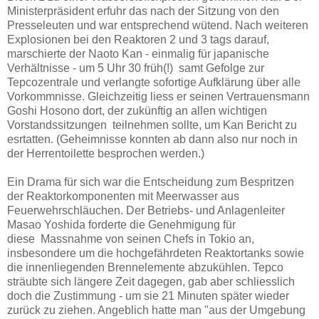
Ministerpräsident erfuhr das nach der Sitzung von den
Presseleuten und war entsprechend wütend. Nach weiteren
Explosionen bei den Reaktoren 2 und 3 tags darauf,
marschierte der Naoto Kan - einmalig für japanische
Verhältnisse - um 5 Uhr 30 früh(!) samt Gefolge zur
Tepcozentrale und verlangte sofortige Aufklärung über alle
Vorkommnisse. Gleichzeitig liess er seinen Vertrauensmann
Goshi Hosono dort, der zukünftig an allen wichtigen
Vorstandssitzungen teilnehmen sollte, um Kan Bericht zu
esrtatten. (Geheimnisse konnten ab dann also nur noch in
der Herrentoilette besprochen werden.)
Ein Drama für sich war die Entscheidung zum Bespritzen
der Reaktorkomponenten mit Meerwasser aus
Feuerwehrschläuchen. Der Betriebs- und Anlagenleiter
Masao Yoshida forderte die Genehmigung für
diese Massnahme von seinen Chefs in Tokio an,
insbesondere um die hochgefährdeten Reaktortanks sowie
die innenliegenden Brennelemente abzukühlen. Tepco
sträubte sich längere Zeit dagegen, gab aber schliesslich
doch die Zustimmung - um sie 21 Minuten später wieder
zurück zu ziehen. Angeblich hatte man "aus der Umgebung