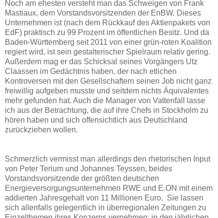
Noch am ehesten versteht man das Schweigen von Frank
Mastiaux, dem Vorstandsvorsitzenden der EnBW. Dieses
Unternehmen ist (nach dem Rückkauf des Aktienpakets von
EdF) praktisch zu 99 Prozent im öffentlichen Besitz. Und da
Baden-Württemberg seit 2011 von einer grün-roten Koalition
regiert wird, ist sein gestalterischer Spielraum relativ gering.
Außerdem mag er das Schicksal seines Vorgängers Utz
Claassen im Gedächtnis haben, der nach etlichen
Kontroversen mit den Gesellschaftern seinen Job nicht ganz
freiwillig aufgeben musste und seitdem nichts Äquivalentes
mehr gefunden hat. Auch die Manager von Vattenfall lasse
ich aus der Betrachtung, die auf ihre Chefs in Stockholm zu
hören haben und sich offensichtlich aus Deutschland
zurückziehen wollen.
Schmerzlich vermisst man allerdings den rhetorischen Input
von Peter Terium und Johannes Teyssen, beides
Vorstandsvorsitzende der größten deutschen
Energieversorgungsunternehmen RWE und E.ON mit einem
addierten Jahresgehalt von 11 Millionen Euro. Sie lassen
sich allenfalls gelegentlich in überregionalen Zeitungen zu
Einzelthemen ihres Konzerns vernehmen; in den jährlichen