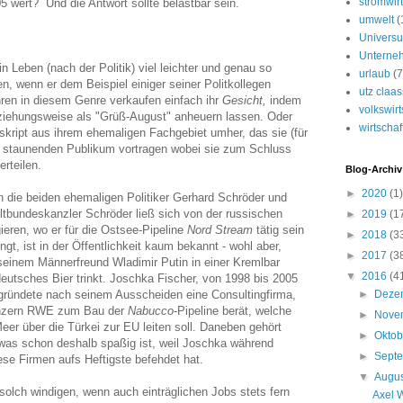
stromwirt
5 wert? Und die Antwort sollte belastbar sein.
umwelt
(
Univers
Unterne
n Leben (nach der Politik) viel leichter und genau so
urlaub
(7
en, wenn er dem Beispiel einiger seiner Politkollegen
utz claa
hren in diesem Genre verkaufen einfach ihr
Gesicht,
indem
volkswirt
beziehungsweise als "Grüß-August" anheuern lassen. Oder
wirtschaf
skript aus ihrem ehemaligen Fachgebiet umher, das sie (für
 staunenden Publikum vortragen wobei sie zum Schluss
rteilen.
Blog-Archiv
►
2020
(1)
n die beiden ehemaligen Politiker Gerhard Schröder und
ltbundeskanzler Schröder ließ sich von der russischen
►
2019
(1
eren, wo er für die Ostsee-Pipeline
Nord Stream
tätig sein
►
2018
(3
ingt, ist in der Öffentlichkeit kaum bekannt - wohl aber,
►
2017
(3
seinem Männerfreund Wladimir Putin in einer Kremlbar
▼
2016
(4
eutsches Bier trinkt. Joschka Fischer, von 1998 bis 2005
gründete nach seinem Ausscheiden eine Consultingfirma,
►
Deze
konzern RWE zum Bau der
Nabucco
-Pipeline berät, welche
►
Nove
r über die Türkei zur EU leiten soll. Daneben gehört
►
Okto
was schon deshalb spaßig ist, weil Joschka während
►
Sept
ese Firmen aufs Heftigste befehdet hat.
▼
Augu
solch windigen, wenn auch einträglichen Jobs stets fern
Axel 