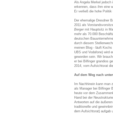
Als Angela Merkel jedoch i
erkennen, dass ihm eine we
Er verließ die hohe Politi
Der ehemalige Dresdner B
2011 als Vorstandsvorsit
Berger
mit Hauptsitz in M
mehr als 70.000 Beschäft
deutschen Bauunternehmen
durch diesem Stellenwechs
meinen Blog - läuft Kochs 
UBS und Vodafone) wird er
geworden sein. Wir brauc
er bei Bilfinger grandios g
2014, vom Aufsichtsrat die
Auf dem Weg nach unte
Im Nachhinein kann man z
als Manager bei Bilfinger
heute vor dem Zusammenbru
Hand bei der Neustrukturie
Antworten auf die äußeren
traditionelle und gewinnb
dem Aufsichtsrat) aufgab 