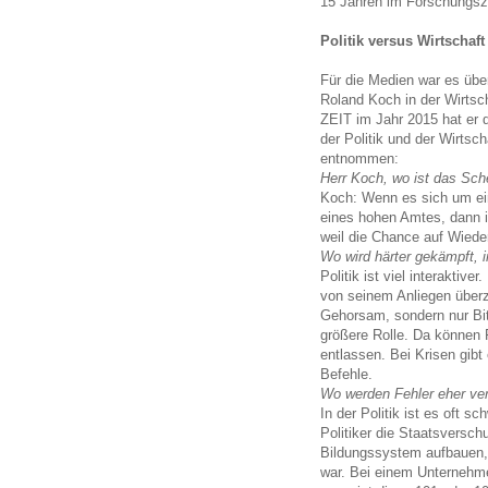
15 Jahren im Forschungsze
Politik versus Wirtschaft
Für die Medien war es übe
Roland Koch in der Wirtscha
ZEIT im Jahr 2015 hat er 
der Politik und der Wirtsc
entnommen:
Herr Koch, wo ist das Schei
Koch: Wenn es sich um ein
eines hohen Amtes, dann is
weil die Chance auf Wieder
Wo wird härter gekämpft, in
Politik ist viel interakti
von seinem Anliegen überze
Gehorsam, sondern nur Bitt
größere Rolle. Da können 
entlassen. Bei Krisen gib
Befehle.
Wo werden Fehler eher ve
In der Politik ist es oft s
Politiker die Staatsversch
Bildungssystem aufbauen, 
war. Bei einem Unternehme