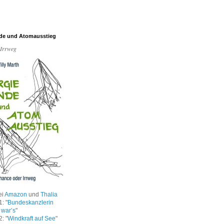
de und Atomausstieg
 Irrweg
ei
Amazon
und
Thalia
: "
Bundeskanzlerin
 war’s
"
: "
Windkraft auf See
"