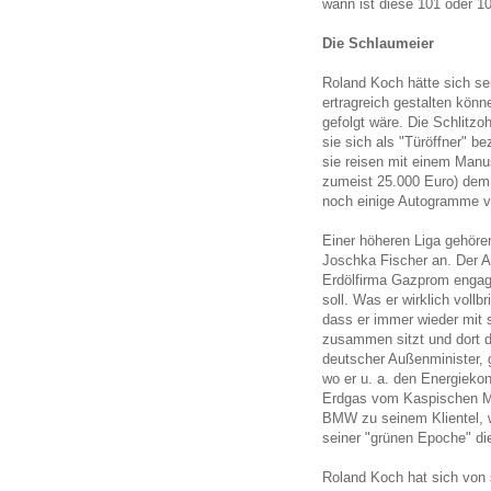
wann ist diese 101 oder 10
Die Schlaumeier
Roland Koch hätte sich sei
ertragreich gestalten könn
gefolgt wäre. Die Schlitzo
sie sich als "Türöffner" 
sie reisen mit einem Manu
zumeist 25.000 Euro) dem
noch einige Autogramme ve
Einer höheren Liga
gehöre
Joschka Fischer an. Der A
Erdölfirma Gazprom engagi
soll. Was er wirklich vollbr
dass er immer wieder mit 
zusammen sitzt und dort d
deutscher Außenminister, 
wo er u. a. den Energie
Erdgas vom Kaspischen Mee
BMW zu seinem Klientel, 
seiner "grünen Epoche" di
Roland Koch hat sich von 