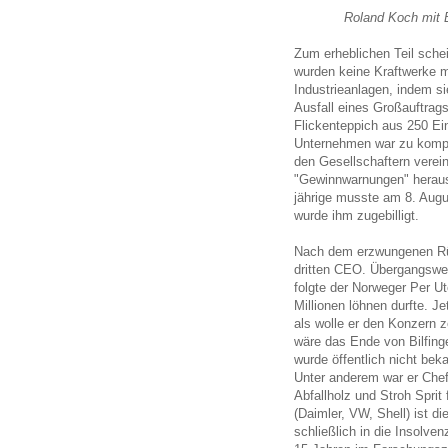
Roland Koch mit B
Zum erheblichen Teil sche
wurden keine Kraftwerke me
Industrieanlagen, indem si
Ausfall eines Großauftrag
Flickenteppich aus 250 Ei
Unternehmen war zu kompl
den Gesellschaftern verein
"Gewinnwarnungen" herau
jährige musste am 8. Augu
wurde ihm zugebilligt.
Nach dem erzwungenen Rück
dritten CEO. Übergangswei
folgte der Norweger Per Ut
Millionen löhnen durfte. J
als wolle er den Konzern 
wäre das Ende von Bilfing
wurde öffentlich nicht bek
Unter anderem war er Che
Abfallholz und Stroh Sprit 
(Daimler, VW, Shell) ist 
schließlich in die Insolven