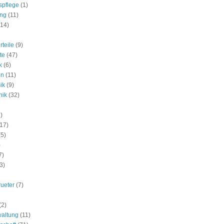
spflege
(1)
ung
(11)
(14)
rteile
(9)
te
(47)
k
(6)
on
(11)
ik
(9)
nik
(32)
)
(17)
(5)
)
7)
3)
rueter
(7)
(2)
waltung
(11)