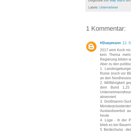
Eingestellt von
Willy Marth
u
Labels:
Unternehmer
1 Kommentar:
HDuepmann
12. 
2017 wird Koch nic
kein Thema mehr,
Regierung bilden w
Aber zu den politi
1. Landesgekungel
Ruine (noch vor BE
an den Nordhessi
2. Willfährigkeit
dem Bund 1,25
Unternehmensfreun
abserviert.
3. Großmanns-Such
Ministerpräsident
Auslandsverbot a
heute.
4. Lüge - In der P
blieb es bei Bauern
5. Bestechung - de