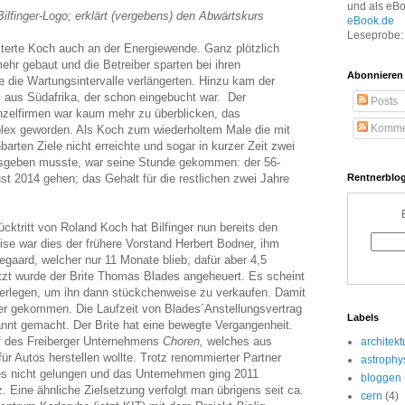
und als eB
ilfinger-Logo; erklärt (vergebens) den Abwärtskurs
eBook.de
Leseprobe: 
iterte Koch auch an der Energiewende. Ganz plötzlich
hr gebaut und die Betreiber sparten bei ihren
Abonnieren
e die Wartungsintervalle verlängerten. Hinzu kam der
s aus Südafrika, der schon eingebucht war. Der
Posts
nzelfirmen war kaum mehr zu überblicken, das
Komme
ex geworden. Als Koch zum wiederholtem Male die mit
barten Ziele nicht erreichte und sogar in kurzer Zeit zwei
sgeben musste, war seine Stunde gekommen: der 56-
st 2014 gehen; das Gehalt für die restlichen zwei Jahre
Rentnerblog
tritt von Roland Koch hat Bilfinger nun bereits den
se war dies der frühere Vorstand Herbert Bodner, ihm
egaard, welcher nur 11 Monate blieb, dafür aber 4,5
etzt wurde der Brite Thomas Blades angeheuert. Es scheint
zerlegen, um ihn dann stückchenweise zu verkaufen. Damit
er gekommen. Die Laufzeit von Blades´Anstellungsvertrag
Labels
annt gemacht. Der Brite hat eine bewegte Vergangenheit.
f des Freiberger Unternehmens
Choren,
welches aus
architekt
für Autos herstellen wollte. Trotz renommierter Partner
astrophy
dies nicht gelungen und das Unternehmen ging 2011
bloggen
z. Eine ähnliche Zielsetzung verfolgt man übrigens seit ca.
cern
(4)