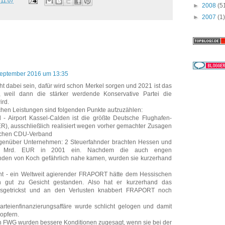
m
11:07
►
2008
(5
►
2007
(1)
September 2016 um 13:35
ht dabei sein, dafür wird schon Merkel sorgen und 2021 ist das
 weil dann die stärker werdende Konservative Partei die
ird.
schen Leistungen sind folgenden Punkte aufzuzählen:
 - Airport Kassel-Calden ist die größte Deutsche Flughafen-
R), ausschließlich realisiert wegen vorher gemachter Zusagen
schen CDU-Verband
 gegenüber Unternehmen: 2 Steuerfahnder brachten Hessen und
 Mrd. EUR in 2001 ein. Nachdem die auch engen
den von Koch gefährlich nahe kamen, wurden sie kurzerhand
t - ein Weltweit agierender FRAPORT hätte dem Hessischen
en gut zu Gesicht gestanden. Also hat er kurzerhand das
usgetrickst und an den Verlusten knabbert FRAPORT noch
arteienfinanzierungsaffäre wurde schlicht gelogen und damit
opfern.
n FWG wurden bessere Konditionen zugesagt, wenn sie bei der