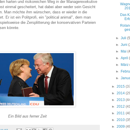
den harten und risikoreichen Weg in der Managerexekutive
Wagne
hst einmal gescheitert, hat dabei aber weder sein Gesicht
201
n. Man möchte ihm wünschen, dass er wieder in die
Das Ka
t. Er ist ein Politprofi, ein "political animal", dem man
Erf
spielsweise die Zersplitterung der konservativen Parteien
Rolan
ösen könnte.
ges
►
Juli
(
►
Juni
(
►
Mai
(
►
April
►
März
►
Febr
►
Janu
►
2015
(3
►
2014
(2
►
2013
(4
►
2012
(4
►
2011
(4
Ein Bild aus ferner Zeit
►
2010
(3
►
2009
(4