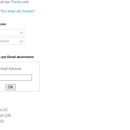
ook bei
iTunes
und
"
Ein Inder als Sünder
"
 von
ntare
 per Email abonnieren
Email Adresse:
ur
(2)
sik
(29)
(3)