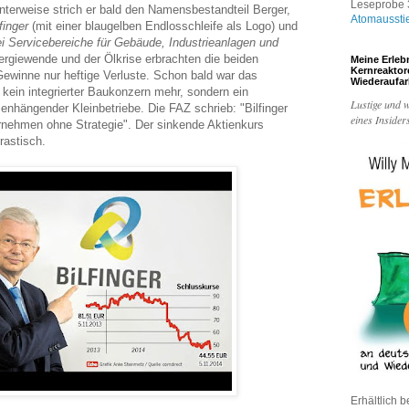
Leseprobe 3
nterweise strich er bald den Namensbestandteil Berger,
Atomaussti
finger
(mit einer blaugelben Endlosschleife als Logo) und
ei Servicebereiche für Gebäude, Industrieanlagen und
giewende und der Ölkrise erbrachten die beiden
Meine Erleb
Kernreakto
Gewinne nur heftige Verluste. Schon bald war das
Wiederaufa
kein integrierter Baukonzern mehr, sondern ein
Lustige und w
ängender Kleinbetriebe. Die FAZ schrieb: "Bilfinger
eines Insider
ernehmen ohne Strategie". Der sinkende Aktienkurs
rastisch.
Erhältlich b