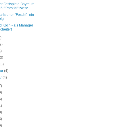
r Festspiele Bayreuth
6: "Parsifal" zwisc...
rlsruher "Fescht", ein
olg
d Koch - als Manager
cheitert
5)
2)
4)
(3)
(3)
uar
(4)
ar
(4)
7)
9)
4)
1)
0)
5)
9)