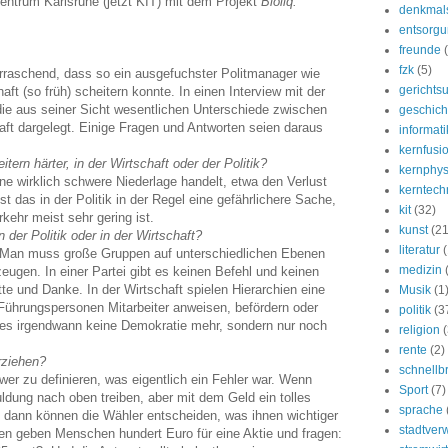
ntrum Karlsruhe (jetzt KIT) mit dem Projekt
Bioliq.
denkmal
entsorg
freunde
fzk
(5)
rraschend, dass so ein ausgefuchster Politmanager wie
gerichtsu
ft (so früh) scheitern konnte. In einen Interview mit der
die aus seiner Sicht wesentlichen Unterschiede zwischen
geschich
haft dargelegt. Einige Fragen und Antworten seien daraus
informati
kernfusi
tern härter, in der Wirtschaft oder der Politik?
kernphys
e wirklich schwere Niederlage handelt, etwa den Verlust
kerntech
t das in der Politik in der Regel eine gefährlichere Sache,
kit
(32)
kehr meist sehr gering ist.
kunst
(21
 der Politik oder in der Wirtschaft?
literatur
ver. Man muss große Gruppen auf unterschiedlichen Ebenen
medizin
ugen. In einer Partei gibt es keinen Befehl und keinen
e und Danke. In der Wirtschaft spielen Hierarchien eine
Musik
(1
Führungspersonen Mitarbeiter anweisen, befördern oder
politik
(3
t es irgendwann keine Demokratie mehr, sondern nur noch
religion
(
rente
(2)
rziehen?
schnellb
chwer zu definieren, was eigentlich ein Fehler war. Wenn
Sport
(7)
uldung nach oben treiben, aber mit dem Geld ein tolles
sprache
dann können die Wähler entscheiden, was ihnen wichtiger
stadtver
n geben Menschen hundert Euro für eine Aktie und fragen: