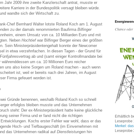
m Jahr 2009 ihre zweite Kanzlerschaft antrat, musste er
itere Karriere in der Bundespolitik versagt bleiben würde.
k und wandte sich der Wirtschaft zu.
Energiewen
ank-Chef Bernhard Walter lotste Roland Koch am 1. August
Chance oder
zenden zu der damals renommierten Baufirma
Bilfinger
annheim, einem Umsatz von ca. 10 Milliarden Euro und mit
igten. Neben
Hochtief
war Bilfinger Berger eines der größten
. Sein Ministerpräsidentengehalt konnte der Newcomer
el in etwa verzehnfachen. In diesen Tagen - der Grund für
Fünfjahresvertrag ab und (samt einiger Kontrollmandate bei
 währenddessen um ca. 10 Millionen Euro reicher
hen uns also keine Sorgen um Roland machen - auch wenn
escheitert ist, weil er bereits nach drei Jahren, im August
ser Firma gefeuert worden ist.
n
wei Gründe benennen, weshalb Roland Koch so schnell
 Berger erfolglos bleiben musste und das Unternehmen
ch steht: Der ex-Ministerpräsident hatte keine glückliche
rung seiner Firma und er fand nicht die richtigen
Erhältlich b
 Entwicklungen. Kochs erster Fehler war wohl, dass er das
Leseprobe 1
Merkel: das
ringende Hoch- und Tiefbaugeschäft (im Einvernehmen mit
Leseprobe 2
und das Unternehmen radikal auf
Dienstleistungen
hin