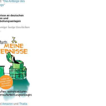
: "
Die Anfänge des
egs
"
nisse an deutschen
ren und
rbeitungsanlagen
eniger lustige Geschichten
s
ei
Amazon
und
Thalia