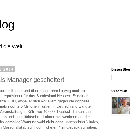
log
d die Welt
t 2016
Diesen Blo
ls Manager gescheitert
adeter Redner und über zehn Jahre hinweg auch ein
Über mich
isterpräsident für das Bundesland Hessen. Er galt als
rtei CDU, wobei er sich vor allem gegen die doppelte
mals noch 2,5 Millionen Türken in Deutschland wandte.
 Veranstaltung in Köln, wo 40.000 "Deutsch-Türken" auf
tan und - nur türkische - Fahnen schwenkend auf die
hs damalige Warnung wohl nicht ganz unberechtigt.) Indes,
en Marschallstab zu "noch Höherem" im Gepäck zu haben.