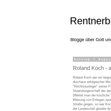
Rentnerb
Blogge über Gott un
Sonntag, 7. Augus
Roland Koch - a
Roland Koch war ein begn
durchaus erfolgreicher Min
"Rechtsausleger" seiner Pa
Staatsbürgerschaft der da
(Wertet man die kürzliche
Weisung von Erdogan spon
Straße gingen, so war Koc
der Landeschef glaubte d