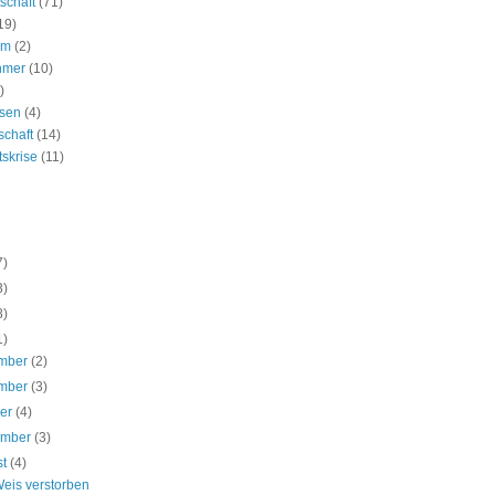
schaft
(71)
19)
um
(2)
hmer
(10)
)
ssen
(4)
schaft
(14)
tskrise
(11)
7)
3)
8)
1)
mber
(2)
mber
(3)
ber
(4)
ember
(3)
st
(4)
Weis verstorben