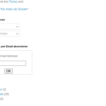
ook bei
iTunes
und
"
Ein Inder als Sünder
"
 von
ntare
 per Email abonnieren
Email Adresse:
ur
(2)
sik
(29)
(3)