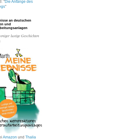
: "
Die Anfänge des
egs
"
nisse an deutschen
ren und
rbeitungsanlagen
eniger lustige Geschichten
s
ei
Amazon
und
Thalia