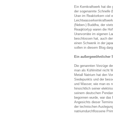
Ein Kernkraftwerk hat die
der sogenannte
Schnelle B
Uran im Reaktorkern viel e
Leichtwasserkernkraftwer
(Neben-) Buddha, der stets
Reaqktortyp waren die Hof
Uranvorräte im eigenen La
beschlossen hat, auch den
einen Schwenk in der japa
sollen in diesem Blog darg
Ein außergewöhnlicher 
Die genannten Vorzüge des
man als Kühlmittel nicht 
Metall Natrium hat den Vor
Siedepunkts und der besser
und Wasser, wie man es n
hinsichtlich seiner elektr
seinem deutschen Penda
begonnen wurde, war das Brü
Angesichts dieser Terminsi
der technischen Auslegung 
natriumdurchflossene Pri