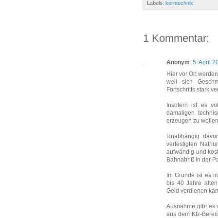
Labels:
kerntechnik
1 Kommentar:
Anonym
5. April 
Hier vor Ort werde
weil sich Gesch
Fortschritts stark 
Insofern ist es v
damaligen technis
erzeugen zu wollen
Unabhängig davon
verfestigten Natri
aufwändig und kos
Bahnabriß in der Pa
Im Grunde ist es i
bis 40 Jahre alten
Geld verdienen kan
Ausnahme gibt es v
aus dem Kfz-Bereic