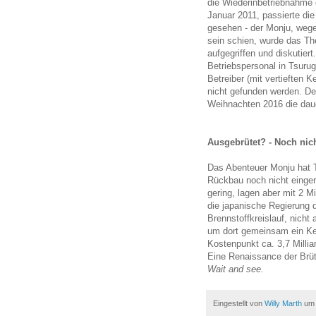
die Wiederinbetriebnahme 
Januar 2011, passierte di
gesehen - der Monju, wegen
sein schien, wurde das Th
aufgegriffen und diskutier
Betriebspersonal in Tsuru
Betreiber (mit vertieften 
nicht gefunden werden. De
Weihnachten 2016 die dau
Ausgebrütet? - Noch nich
Das Abenteuer Monju hat T
Rückbau noch nicht einge
gering, lagen aber mit 2 Mi
die japanische Regierung 
Brennstoffkreislauf, nicht
um dort gemeinsam ein Ke
Kostenpunkt ca. 3,7 Millia
Eine Renaissance der Brüt
Wait and see.
Eingestellt von
Willy Marth
u