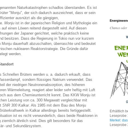
 genannten Naturkatastrophen schadlos überstanden. Es ist
rüter
"Monju", der sich dadurch auszeichnet, dass er sein
ffizienter ausnützt als die gängigen,
Energiewen
ke.
Monju
ist in der japanischen Religion und Mythologie ein
Chance oder
 auf einen Löwen reitend dargestellt wird. Auf diesen
fnungen der Japaner gerichtet, welche praktisch keine
nd besitzen. Dass die Regierung in Tokio nun vor kurzem
 Monju dauerhaft abzuschalten, überraschte und bedeutet
nischen nuklearen Reaktorstrategie. Die Gründe dafür
elegt werden.
Standort
 Schnellen Brüters werden u. a. dadurch erkauft, dass
Wasserdampf, sondern flüssiges Natrium verwendet. Das
teil der niedrigen Neutronenabsorption, des höheren
en Wärmeleitung, reagiert aber leider sehr heftig mit Luft
och aus dem Chemieunterricht kennt. Das KKW Monju ist
ischen Leistung von ca. 300 Megawatt vergleichbar mit
nt
SNR 300
Kalkar
. Als 1985 mit dem Bau des Monju
terkraftwerk in Kalkar allerdings bereits fertiggestellt.
Erhältlich b
tuation ist es nicht verwunderlich, dass beide Reaktoren in
Leseprobe 1
Merkel: das
ziemlich ähnlich sind. Dies gilt besonders für das
Leseprobe 2
mär- und Sekundärsystem.