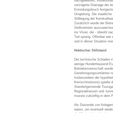
nachgewiesen, insbesonder
verzögerte Drainage der l
Ermüdungsbruch festgestel
Umgebung. Die staatliche 
Stilllegung der Kernkraft
Zusätzlich wurde der Betre
Stellvertreter auszuwechse
ins Visier, der - obwohl 
Tod sprang. Offenbar war e
und in dieser Situation men
Hektischer Stillstand
Der technische Schaden in
wenige Hunderttausend Eu
Betriebsmannschaft wurden
Genehmigungsverfahren no
Insbesondere der hypothet
Kernschmelzens) spielte da
Standortgemeinde Tsuruga 
Regionaltrassen und -tun
musste zukünftig in dem P
Als Dutzende von Anlager
waren, um eventuell wiede