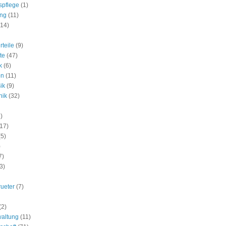
spflege
(1)
ung
(11)
(14)
rteile
(9)
te
(47)
k
(6)
on
(11)
ik
(9)
nik
(32)
)
(17)
(5)
)
7)
3)
rueter
(7)
(2)
waltung
(11)