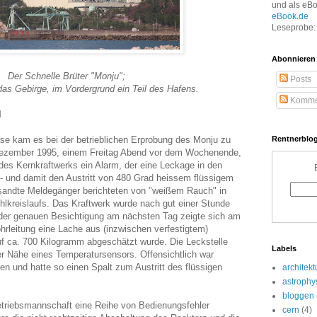
und als eB
eBook.de
Leseprobe: 
Abonnieren
Der Schnelle Brüter "Monju";
Posts
das Gebirge, im Vordergrund ein Teil des Hafens.
Komme
l
e kam es bei der betrieblichen Erprobung des Monju zu
Rentnerblog
Dezember 1995, einem Freitag Abend vor dem Wochenende,
 des Kernkraftwerks ein Alarm, der eine Leckage in den
- und damit den Austritt von 480 Grad heissem flüssigem
sandte Meldegänger berichteten von "weißem Rauch" in
hlkreislaufs. Das Kraftwerk wurde nach gut einer Stunde
 der genauen Besichtigung am nächsten Tag zeigte sich am
hrleitung eine Lache aus (inzwischen verfestigtem)
f ca. 700 Kilogramm abgeschätzt wurde. Die Leckstelle
Labels
er Nähe eines Temperatursensors. Offensichtlich war
en und hatte so einen Spalt zum Austritt des flüssigen
architekt
astrophy
bloggen
etriebsmannschaft eine Reihe von Bedienungsfehler
cern
(4)