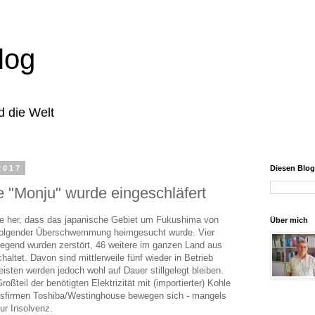
log
d die Welt
2017
Diesen Blo
 "Monju" wurde eingeschläfert
hre her, dass das japanische Gebiet um Fukushima von
Über mich
folgender Überschwemmung heimgesucht wurde. Vier
Gegend wurden zerstört, 46 weitere im ganzen Land aus
altet. Davon sind mittlerweile fünf wieder in Betrieb
eisten werden jedoch wohl auf Dauer stillgelegt bleiben.
roßteil der benötigten Elektrizität mit (importierter) Kohle
rksfirmen Toshiba/Westinghouse bewegen sich - mangels
ur Insolvenz.