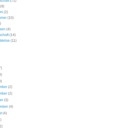
schaft
(71)
19)
um
(2)
hmer
(10)
)
ssen
(4)
schaft
(14)
tskrise
(11)
7)
3)
8)
mber
(2)
mber
(2)
ber
(3)
ember
(4)
st
(4)
4)
2)