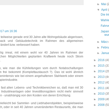
►
Mai
(
▼
April
Die In
Wahle
Fahrve
2017 um 16:36
Japan
wur
n teilweise gerade erst 30 Jahre alte Wohngebäude abgerissen,
mack und Gebäudetechnik im Rahmen des allgemeinen
►
März
verändert bzw. verbessert haben.
►
Febr
öllig irreal, mit einem wohl vor 40 Jahren im Rahmen der
►
Janu
chen Möglichkeiten geplanten Kraftwerk heute noch Strom
►
2016
(4
.
►
2015
(3
, wie man die Kühlleitungen vom durch Notabschaltungen
►
2014
(2
um frei bekommt (Komplettaustausch ?). Das ist wohl ähnlich
tenintensiv wie bei einem angehaltenen Stahlwerk oder einem
►
2013
(4
pierindustrie.
►
2012
(4
n fast allen Lebens- und Technikbereichen so, daß man mit 30
►
2011
(4
 Industrieanlagen oder Investitionsgütern nicht mehr sinnvoll
►
2010
(3
n - unabhängig von den Kosten von deren Errichtung.
►
2009
(4
ielleicht bei Sammler- und Liebhaberobjekten, beispielsweise
►
2008
(5
h, oder in seit 40 Jahren unveränderten Restaurants, die man