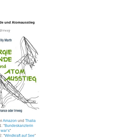
de und Atomausstieg
 Irrweg
ei
Amazon
und
Thalia
: "
Bundeskanzlerin
 war’s
"
: "
Windkraft auf See
"