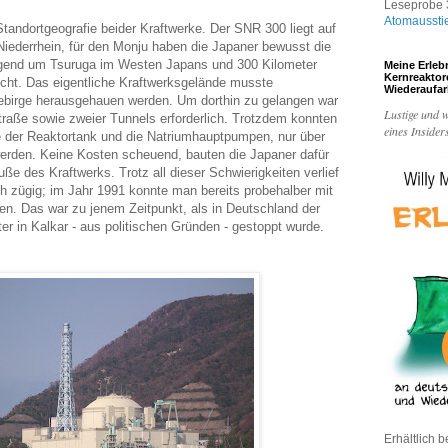
Leseprobe 3
Atomaussti
 Standortgeografie beider Kraftwerke. Der SNR 300 liegt auf
iederrhein, für den Monju haben die Japaner bewusst die
gend um Tsuruga im Westen Japans und 300 Kilometer
Meine Erleb
Kernreakto
cht. Das eigentliche Kraftwerksgelände musste
Wiederaufa
ebirge herausgehauen werden. Um dorthin zu gelangen war
Lustige und w
traße sowie zweier Tunnels erforderlich. Trotzdem konnten
eines Insider
 der Reaktortank und die Natriumhauptpumpen, nur über
werden. Keine Kosten scheuend, bauten die Japaner dafür
e des Kraftwerks. Trotz all dieser Schwierigkeiten verlief
h zügig; im Jahr 1991 konnte man bereits probehalber mit
en. Das war zu jenem Zeitpunkt, als in Deutschland der
üter in Kalkar - aus politischen Gründen - gestoppt wurde.
Erhältlich b