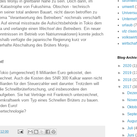
stromwirt
des Monju in greifbarer Nähe zu sein. Doch dann, im
e Katastrophe von Fukushima. Obschon - technisch
umwelt
(
 seiner total anderen Bauart, nicht davon betroffen zu
Univers
ema "Verantwortung des Betreibers" nochmals verschärft
Unterne
t. Auf einmal misstraute die Aufsichtsbehörde in Tokio dem
urlaub
(7
ga und verlangte einen
Wechsel des Betreibers.
Ein neuer
utz claa
Kenntnissen im Betrieb von Natriumreaktoren) konnte jedoch
volkswirt
shalb verfügte die japanische Regierung kurz vor
wirtschaf
erhafte Abschaltung des Brüters Monju.
Blog-Archiv
t!
►
2020
(1)
okio (umgerechnet) 8 Milliarden Euro gekostet, den
►
2019
(1
rechnet. Auch die Kosten des SNR 300 Kalkar waren nicht
►
2018
(3
lliarden für den Steuerzahler weit darunter. Trotzdem will
▼
2017
(3
die Schnellbrüterforschung, und insbesondere den
►
Deze
 aufgeben. Sie hat Verträge mit Frankreich unterzeichnet,
rnkraftwerk vom Typ eines Schnellen Brüters zu bauen.
►
Nove
rden Euro!
►
Okto
ertechnologie?
►
Sept
►
Augu
►
Juli
(
m
12:00
►
Juni
(