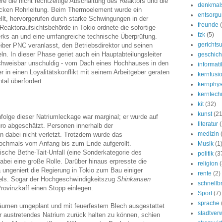
e die nicht rechtzeitige Abschaltung des Reaktors und die
denkmal
ecken Rohrleitung. Beim Thermoelement wurde ein
entsorg
lt, hervorgerufen durch starke Schwingungen in der
freunde
Reaktoraufsichtsbehörde in Tokio ordnete die sofortige
fzk
(5)
werks an und eine umfangreiche technische Überprüfung.
gerichtsu
iber PNC veranlasst, den Betriebsdirektor und seinen
ln. In dieser Phase geriet auch ein Hauptabteilungsleiter
geschich
nachweisbar unschuldig - vom Dach eines Hochhauses in den
informati
r in einen Loyalitätskonflikt mit seinem Arbeitgeber geraten
kernfusi
tal überfordert.
kernphys
kerntech
kit
(32)
kunst
(21
folge dieser Natriumleckage war marginal; er wurde auf
literatur
ro abgeschätzt. Personen innerhalb der
medizin
 dabei nicht verletzt. Trotzdem wurde das
chmals vom Anfang bis zum Ende aufgerollt.
Musik
(1
ische Bethe-Tait-Unfall (eine Sonderkategorie des
politik
(3
bei eine große Rolle. Darüber hinaus erpresste die
religion
(
ungeniert die Regierung in Tokio zum Bau einiger
rente
(2)
nels. Sogar der Hochgeschwindigkeitszug
Shinkansen
schnellb
rovinzkaff einen Stopp einlegen.
Sport
(7)
sprache
äumen umgeplant und mit feuerfestem Blech ausgestattet
stadtver
r austretendes Natrium zurück halten zu können, schien