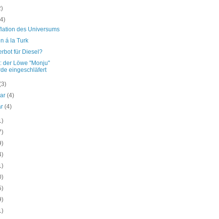
2)
(4)
flation des Universums
n á la Turk
rbot für Diesel?
: der Löwe "Monju"
de eingeschläfert
(3)
uar
(4)
ar
(4)
1)
7)
9)
4)
1)
0)
5)
9)
1)