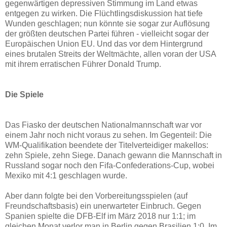
gegenwärtigen depressiven Stimmung im Land etwas
entgegen zu wirken. Die Flüchtlingsdiskussion hat tiefe
Wunden geschlagen; nun könnte sie sogar zur Auflösung
der größten deutschen Partei führen - vielleicht sogar der
Europäischen Union EU. Und das vor dem Hintergrund
eines brutalen Streits der Weltmächte, allen voran der USA
mit ihrem erratischen Führer Donald Trump.
Die Spiele
Das Fiasko der deutschen Nationalmannschaft war vor
einem Jahr noch nicht voraus zu sehen. Im Gegenteil: Die
WM-Qualifikation beendete der Titelverteidiger makellos:
zehn Spiele, zehn Siege. Danach gewann die Mannschaft in
Russland sogar noch den Fifa-Confederations-Cup, wobei
Mexiko mit 4:1 geschlagen wurde.
Aber dann folgte bei den Vorbereitungsspielen (auf
Freundschaftsbasis) ein unerwarteter Einbruch. Gegen
Spanien spielte die DFB-Elf im März 2018 nur 1:1; im
gleichen Monat verlor man in Berlin gegen Brasilien 1:0. Im