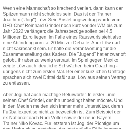
Wenn eine Mannschaft so krachend verliert, dann kann der
Spitzenmann nicht schuldlos sein. Das ist der Trainer
Joachim ("Jogi") Löw. Sein Anstellungsvertrag wurde vom
DFB-Chef Reinhard Grindel noch kurz vor der WM bis zum
Jahr 2022 verlängert; die Jahresbezüge sollen bei 4,5
Millionen Euro liegen. Im Falle eines Rauswurfs steht also
eine Abfindung von ca. 20 Mio zur Debatte. Aber Löw darf
nicht sakrosankt sein. Er hatte die Verantwortung für die
Zusammenstellung des Kaders. Die "Jugend" hat er zwar oft
gelobt, ihr aber zu wenig vertraut. Im Spiel gegen Mexiko
zeigte Löw auch deutliche Schwächen beim Coaching -
übrigens nicht zum ersten Mal. Bei einer kürzlichen Umfrage
sprachen sich zwei Drittel dafür aus, Löw aus seinen Vertrag
zu entlassen.
Aber Jogi hat auch mächtige Befürworter. In erster Linie
seinen Chef Grindel, der ihn unbedingt halten möchte. Und
in den Medien melden sich immer mehr Unterstützer, deren
Fußballexpertise nicht zu bezweifeln ist. Zum Beispiel der
ex-Nationalcoach Rudi Völler sowie der neue Bayern-
Trainer Niko Kovac. Für letzteren ist Jogi der Richtige um