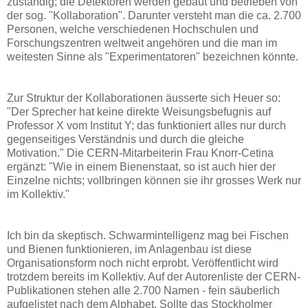
zuständig; die Detektoren werden gebaut und betrieben von
der sog. "Kollaboration". Darunter versteht man die ca. 2.700
Personen, welche verschiedenen Hochschulen und
Forschungszentren weltweit angehören und die man im
weitesten Sinne als "Experimentatoren" bezeichnen könnte.
Zur Struktur der Kollaborationen äusserte sich Heuer so:
"Der Sprecher hat keine direkte Weisungsbefugnis auf
Professor X vom Institut Y; das funktioniert alles nur durch
gegenseitiges Verständnis und durch die gleiche
Motivation." Die CERN-Mitarbeiterin Frau Knorr-Cetina
ergänzt: "Wie in einem Bienenstaat, so ist auch hier der
Einzelne nichts; vollbringen können sie ihr grosses Werk nur
im Kollektiv."
Ich bin da skeptisch. Schwarmintelligenz mag bei Fischen
und Bienen funktionieren, im Anlagenbau ist diese
Organisationsform noch nicht erprobt. Veröffentlicht wird
trotzdem bereits im Kollektiv. Auf der Autorenliste der CERN-
Publikationen stehen alle 2.700 Namen - fein säuberlich
aufgelistet nach dem Alphabet. Sollte das Stockholmer