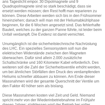
ans Tageslicht empor. 30 Dipolmagnete und 9
Quadrupolmagnete sind so stark beschädigt, dass sie
ersetzt werden müssen; den Rest hofft man reparieren zu
können. Diese Arbeiten werden sich bis in den Frühsommer
hineinziehen; danach will man mit der Heliumabkühlphase
beginnen, für die 6 Wochen angesetzt sind. Das fehlerhafte
Bauteil, welches zu der ganzen Panne führte, ist leider beim
Unfall verdampft. Die Evidenz ist damit vernichtet.
Unumgänglich ist die sicherheitstechnische Nachrüstung
des LHC. Ein spezielles Sensorsystem soll nun die
elektrischen Widerstände zwischen den Magneten
überwachen. Dafür sind allein 2.000 zusätzliche
Schaltschränke und 160 Kilometer Kabel erforderlich. Des
weiteren soll die Zahl der Sicherheitsventile erhöht werden,
um bei ähnlichen Störfällen den Druck des verdampfenden
Heliums schneller abbauen zu können. Am Ende dieser
Massnahmen wird der gesamte Querschnitt der Ventile um
den Faktor 40 höher sein als bislang.
Diese Massnahmen kosten viel Zeit und Geld. Niemand
spricht mehr von der Wiederinbetriebnahme im Frühjahr
diesen Jahres; stattdessen wird der Betrieb bei voller