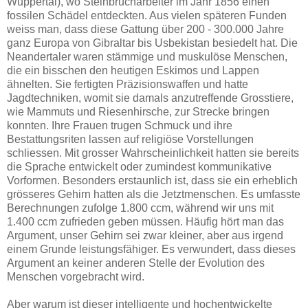
Wuppertal), wo Steinbrucharbeiter im Jahr 1856 einen
fossilen Schädel entdeckten. Aus vielen späteren Funden
weiss man, dass diese Gattung über 200 - 300.000 Jahre
ganz Europa von Gibraltar bis Usbekistan besiedelt hat. Die
Neandertaler waren stämmige und muskulöse Menschen,
die ein bisschen den heutigen Eskimos und Lappen
ähnelten. Sie fertigten Präzisionswaffen und hatte
Jagdtechniken, womit sie damals anzutreffende Grosstiere,
wie Mammuts und Riesenhirsche, zur Strecke bringen
konnten. Ihre Frauen trugen Schmuck und ihre
Bestattungsriten lassen auf religiöse Vorstellungen
schliessen. Mit grosser Wahrscheinlichkeit hatten sie bereits
die Sprache entwickelt oder zumindest kommunikative
Vorformen. Besonders erstaunlich ist, dass sie ein erheblich
grösseres Gehirn hatten als die Jetztmenschen. Es umfasste
Berechnungen zufolge 1.800 ccm, während wir uns mit
1.400 ccm zufrieden geben müssen. Häufig hört man das
Argument, unser Gehirn sei zwar kleiner, aber aus irgend
einem Grunde leistungsfähiger. Es verwundert, dass dieses
Argument an keiner anderen Stelle der Evolution des
Menschen vorgebracht wird.
Aber warum ist dieser intelligente und hochentwickelte