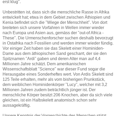
erst klug".
Unbestritten ist, dass sich die menschliche Rasse in Afrika
entwickelt hat; etwa in dem Gebiet zwischen Äthiopien und
Kenia befindet sich die "Wiege der Menschheit". Von dort
breiteten sich unsere Vorfahren in Wellen immer wieder
nach Europa und Asien aus, gemäss der "out-of Africa -
These". Die Urmenschenforscher suchen deshalb bevorzugt
in Ostafrika nach Fossilien und werden immer wieder fündig.
Vor einiger Zeit haben sie das Skelett einer Hominiden-
Dame aus dem äthiopischen Sand gescharrt, der sie den
Spitznamen "Ardi" gaben und deren Alter man auf 4,4
Millionen Jahre schätzt. Dem amerikanischen
Wissenschaftsblatt "Science" war dieser Fund sogar die
Herausgabe eines Sonderheftes wert. Von Ardis Skelett sind
125 Teile erhalten, mehr als vom bisherigen Prunkstück,
dem weiblichen Hominidenkörper "Lucy", welcher mit 3,2
Millionen Jahren zudem beträchtlich jünger ist. Der
menschliche Körper besitzt 206 Knochen, aber da sich viele
gleichen, ist ein Halbskelett anatomisch schon sehr
aussagekräftig.
Unsere Kenntnis der Vorgeschichte des Menschen stützt