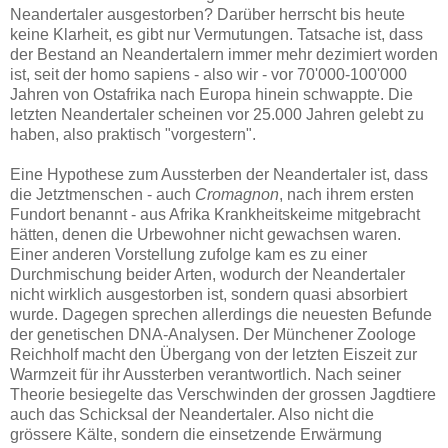
Neandertaler ausgestorben? Darüber herrscht bis heute
keine Klarheit, es gibt nur Vermutungen. Tatsache ist, dass
der Bestand an Neandertalern immer mehr dezimiert worden
ist, seit der homo sapiens - also wir - vor 70'000-100'000
Jahren von Ostafrika nach Europa hinein schwappte. Die
letzten Neandertaler scheinen vor 25.000 Jahren gelebt zu
haben, also praktisch "vorgestern".
Eine Hypothese zum Aussterben der Neandertaler ist, dass
die Jetztmenschen - auch
Cromagnon
, nach ihrem ersten
Fundort benannt - aus Afrika Krankheitskeime mitgebracht
hätten, denen die Urbewohner nicht gewachsen waren.
Einer anderen Vorstellung zufolge kam es zu einer
Durchmischung beider Arten, wodurch der Neandertaler
nicht wirklich ausgestorben ist, sondern quasi absorbiert
wurde. Dagegen sprechen allerdings die neuesten Befunde
der genetischen DNA-Analysen. Der Münchener Zoologe
Reichholf macht den Übergang von der letzten Eiszeit zur
Warmzeit für ihr Aussterben verantwortlich. Nach seiner
Theorie besiegelte das Verschwinden der grossen Jagdtiere
auch das Schicksal der Neandertaler. Also nicht die
grössere Kälte, sondern die einsetzende Erwärmung