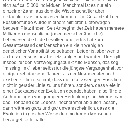
sich auf ca. 5.000 Individuen. Manchmal ist es nur ein
einzelner Zahn, aus dem die Wissenschaftler aber
erstaunlich viel herauslesen können. Die Gesamtzahl der
Fossilienfunde würde in einem mittleren Lieferwagen
bequem Platz finden. Seit Anbeginn der Zeit haben mehrere
Milliarden menschliche (oder menschenähnliche)
Lebewesen die Erde bevölkert und jedes hat zum
Gesamtbestand der Menschen ein klein wenig an
genetischer Variabilität beigetragen. Leider ist aber wenig
an Fossiliensubstanz bis jetzt aufgespürt worden. Dies gilt
insbes. für den Verzweigungspunkt Affe-Mensch, das sog.
"missing link", aber selbst für die jüngste Vergangenheit vor
einigen zehntausend Jahren, als der Neandertaler noch
existierte. Hinzu kommt, dass die relativ wenigen Fossilien
nicht in gerader Linie zu uns führen, sondern, dass viele in
einer Sackgasse der Evolution geendet haben, also für die
Anthropologen von geringerer Bedeutung sind. Würde man
das "Tonband des Lebens" nocheinmal ablaufen lassen,
dann wäre es ganz und gar unwahrscheinlich, dass die
Evolution in gleicher Weise den modernen Menschen
hervorgebracht hätte.