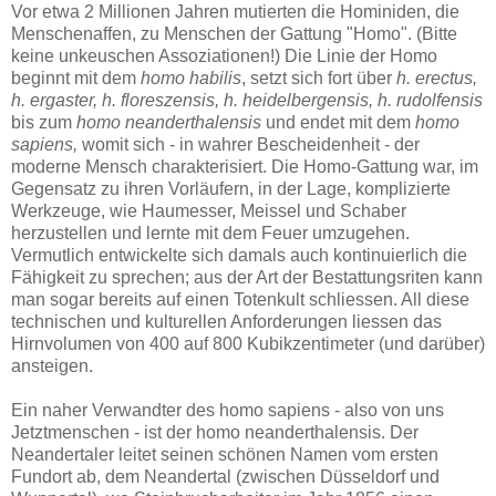
Vor etwa 2 Millionen Jahren mutierten die Hominiden, die
Menschenaffen, zu Menschen der Gattung "Homo". (Bitte
keine unkeuschen Assoziationen!) Die Linie der Homo
beginnt mit dem
homo habilis
, setzt sich fort über
h. erectus,
h. ergaster, h. floreszensis, h. heidelbergensis, h. rudolfensis
bis zum
homo neanderthalensis
und endet mit dem
homo
sapiens,
womit sich - in wahrer Bescheidenheit - der
moderne Mensch charakterisiert. Die Homo-Gattung war, im
Gegensatz zu ihren Vorläufern, in der Lage, komplizierte
Werkzeuge, wie Haumesser, Meissel und Schaber
herzustellen und lernte mit dem Feuer umzugehen.
Vermutlich entwickelte sich damals auch kontinuierlich die
Fähigkeit zu sprechen; aus der Art der Bestattungsriten kann
man sogar bereits auf einen Totenkult schliessen. All diese
technischen und kulturellen Anforderungen liessen das
Hirnvolumen von 400 auf 800 Kubikzentimeter (und darüber)
ansteigen.
Ein naher Verwandter des homo sapiens - also von uns
Jetztmenschen - ist der homo neanderthalensis. Der
Neandertaler leitet seinen schönen Namen vom ersten
Fundort ab, dem Neandertal (zwischen Düsseldorf und