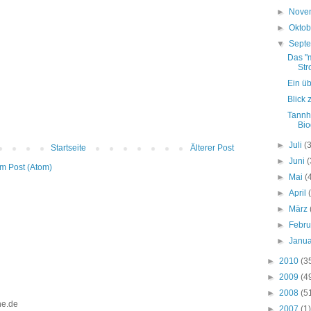
►
Nove
►
Okto
▼
Sept
Das "
Str
Ein üb
Blick 
Tannh
Bio
►
Juli
(
Startseite
Älterer Post
►
Juni
(
m Post (Atom)
►
Mai
(
►
April
►
März
►
Febr
►
Janu
►
2010
(3
►
2009
(4
►
2008
(5
ine.de
►
2007
(1)