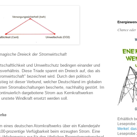
Energiewen
Chance oder
magische Dreieck der Stromwirtschaft
rtschaftlichkeit und Umweltschutz bedingen einander und
verhältnis. Diese Triade spannt ein Dreieck auf, das als
romwirtschaft" bezeichnet wird. Durch den politisch
eg ist dieser Verbund, welcher Deutschland im globalen
gsten Stromabschaltungen bescherte, nachhaltig gestört. Im
ontinuierlich dargebotene Strom aus Kernkraftwerken
 unstete Windkraft ersetzt werden soll.
erke
Erhältlich b
Leseprobe 1
m eines deutschen Atomkraftwerks über ein Kalenderjahr
Merkel: das
100-prozentige Verfügbarkeit beim erzeugten Strom. Eine
Leseprobe 2
 üblicherweise nur für den jährlichen Brennelementwechsel