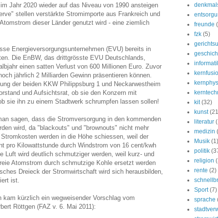
im Jahr 2020 wieder auf das Niveau von 1990 ansteigen
denkmal
erve" stellen verstärkte Stromimporte aus Frankreich und
entsorg
Atomstrom dieser Länder genutzt wird - eine ziemlich
freunde
fzk
(5)
gerichtsu
osse Energieversorgungsunternehmen (EVU) bereits in
geschich
raten. Die EnBW, das drittgrösste EVU Deutschlands,
informati
bjahr einen satten Verlust von 600 Millionen Euro. Zuvor
kernfusi
 noch jährlich 2 Milliarden Gewinn präsentieren können.
kernphys
ltung der beiden KKW Philippsburg 1 und Neckarwestheim
orstand und Aufsichtsrat, ob sie den Konzern mit
kerntech
 ob sie ihn zu einem Stadtwerk schrumpfen lassen sollen!
kit
(32)
kunst
(21
n sagen, dass die Stromversorgung in den kommenden
literatur
rden wird, da "blackouts" und "brownouts" nicht mehr
medizin
 Stromkosten werden in die Höhe schiessen, weil der
Musik
(1
nt pro Kilowattstunde durch Windstrom von 16 cent/kwh
politik
(3
ie Luft wird deutlich schmutziger werden, weil kurz- und
religion
(
nsfreie Atomstrom durch schmutzige Kohle ersetzt werden
rente
(2)
sches Dreieck der Stromwirtschaft wird sich herausbilden,
ert ist.
schnellb
Sport
(7)
n kam kürzlich ein wegweisender Vorschlag vom
sprache
ert Röttgen (FAZ v. 6. Mai 2011):
stadtver