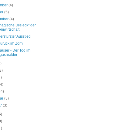
mber
(4)
ber
(5)
ember
(4)
magische Dreieck" der
omwirtschaft
erstürzter Ausstieg
zurück im Zorn
äuser - Der Tod im
gasreaktor
3)
3)
4)
(4)
(4)
uar
(3)
ar
(3)
5)
9)
1)