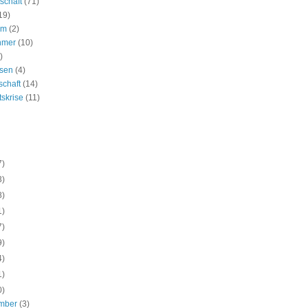
schaft
(71)
19)
um
(2)
hmer
(10)
)
ssen
(4)
schaft
(14)
tskrise
(11)
7)
3)
8)
1)
7)
9)
4)
1)
0)
mber
(3)