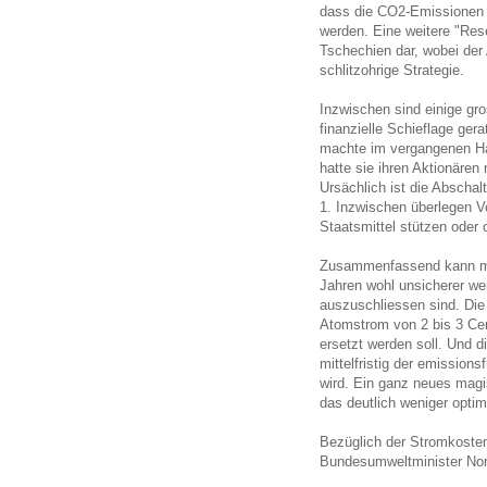
dass die CO2-Emissionen 
werden. Eine weitere "Res
Tschechien dar, wobei der 
schlitzohrige Strategie.
Inzwischen sind einige gr
finanzielle Schieflage ge
machte im vergangenen Hal
hatte sie ihren Aktionären
Ursächlich ist die Abscha
1. Inzwischen überlegen V
Staatsmittel stützen oder
Zusammenfassend kann ma
Jahren wohl unsicherer we
auszuschliessen sind. Die
Atomstrom von 2 bis 3 Ce
ersetzt werden soll. Und d
mittelfristig der emissio
wird. Ein ganz neues magi
das deutlich weniger optimi
Bezüglich der Stromkoste
Bundesumweltminister Norb