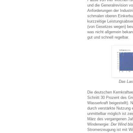
und die Generalrevision v
Anforderungen der Industrie
schmalen oberen Einkerbung
kurzzeitige Leistungsabse
(von Gesetzes wegen) bevo
was nicht allgemein bekann
gut und schnell regelbar.
Das Las
Die deutschen Kernkraftw
Schnitt 30 Prozent des Gr
Wasserkraft beigestellt).
durch verstärkte Nutzung 
unmittelbar möglich ist z
März des vergangenen Jahr
Windenergie:
Der Wind blä
Stromerzeugung ist mit Win