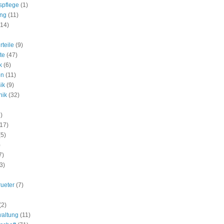
spflege
(1)
ung
(11)
(14)
rteile
(9)
te
(47)
k
(6)
on
(11)
ik
(9)
nik
(32)
)
(17)
(5)
)
7)
3)
rueter
(7)
(2)
waltung
(11)