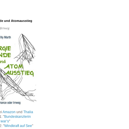
de und Atomausstieg
 Irrweg
ei
Amazon
und
Thalia
: "
Bundeskanzlerin
 war’s
"
: "
Windkraft auf See
"