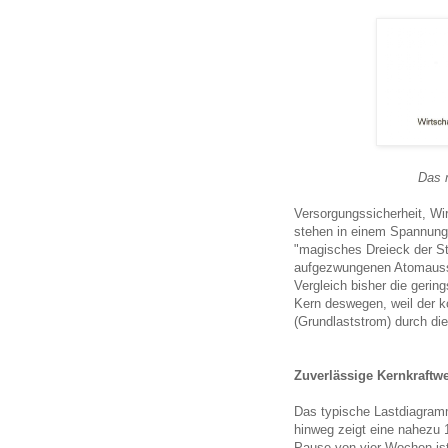
Das 
Versorgungssicherheit, Wi
stehen in einem Spannungs
"magisches Dreieck der St
aufgezwungenen Atomaussti
Vergleich bisher die gerin
Kern deswegen, weil der k
(Grundlaststrom) durch die
Zuverlässige Kernkraftw
Das typische Lastdiagram
hinweg zeigt eine nahezu 
Pause von vier Wochen ist