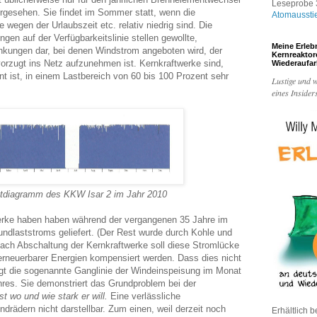
Leseprobe 3
orgesehen. Sie findet im Sommer statt, wenn die
Atomaussti
 wegen der Urlaubszeit etc. relativ niedrig sind. Die
en auf der Verfügbarkeitslinie stellen gewollte,
Meine Erleb
nkungen dar, bei denen Windstrom angeboten wird, der
Kernreakto
rzugt ins Netz aufzunehmen ist. Kernkraftwerke sind,
Wiederaufa
t ist, in einem Lastbereich von 60 bis 100 Prozent sehr
Lustige und w
eines Insider
tdiagramm des KKW Isar 2 im Jahr 2010
erke haben haben während der vergangenen 35 Jahre im
undlaststroms geliefert. (Der Rest wurde durch Kohle und
 Nach Abschaltung der Kernkraftwerke soll diese Stromlücke
erneuerbarer Energien kompensiert werden. Dass dies nicht
eigt die sogenannte Ganglinie der Windeinspeisung im Monat
es. Sie demonstriert das Grundproblem bei der
st wo und wie stark er will.
Eine verlässliche
drädern nicht darstellbar. Zum einen, weil derzeit noch
Erhältlich b