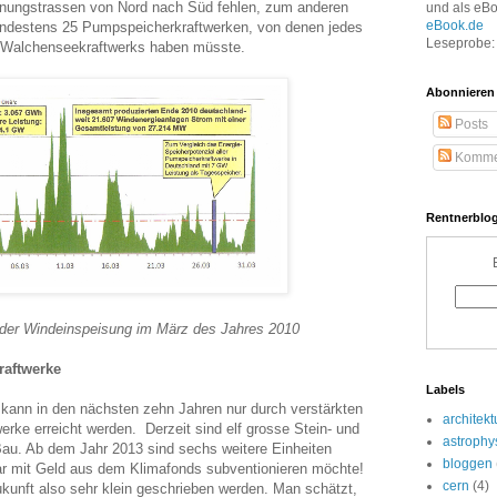
nungstrassen von Nord nach Süd fehlen, zum anderen
und als eB
eBook.de
indestens 25 Pumpspeicherkraftwerken, von denen jedes
Leseprobe: 
s Walchenseekraftwerks haben müsste.
Abonnieren
Posts
Komme
Rentnerblog
 der Windeinspeisung im März des Jahres 2010
raftwerke
Labels
 kann in den nächsten zehn Jahren nur durch verstärkten
architekt
erke erreicht werden. Derzeit sind elf grosse Stein- und
astrophy
au. Ab dem Jahr 2013 sind sechs weitere Einheiten
bloggen
gar mit Geld aus dem Klimafonds subventionieren möchte!
cern
(4)
ukunft also sehr klein geschrieben werden. Man schätzt,