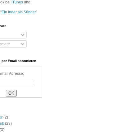
ook bei
iTunes
und
"
Ein Inder als Sünder
"
 von
ntare
 per Email abonnieren
Email Adresse:
ur
(2)
sik
(29)
(3)