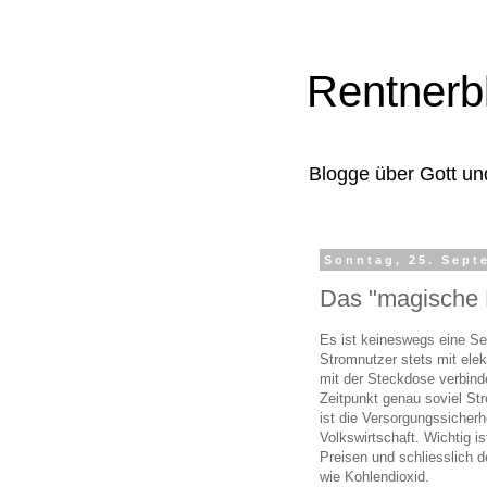
Rentnerb
Blogge über Gott un
Sonntag, 25. Sept
Das "magische D
Es ist keineswegs eine Sel
Stromnutzer stets mit elek
mit der Steckdose verbinde
Zeitpunkt genau soviel St
ist die Versorgungssicher
Volkswirtschaft. Wichtig i
Preisen und schliesslich 
wie Kohlendioxid.