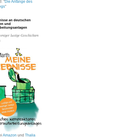
: "
Die Anfänge des
egs
"
nisse an deutschen
ren und
rbeitungsanlagen
eniger lustige Geschichten
s
ei
Amazon
und
Thalia