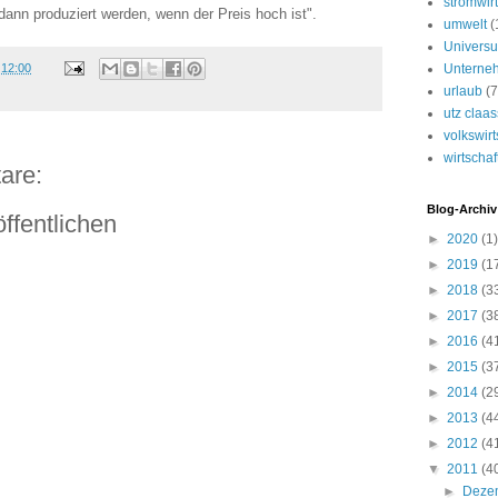
stromwirt
dann produziert werden, wenn der Preis hoch ist".
umwelt
(
Univers
m
12:00
Unterne
urlaub
(7
utz claa
volkswirt
wirtschaf
are:
Blog-Archiv
ffentlichen
►
2020
(1)
►
2019
(1
►
2018
(3
►
2017
(3
►
2016
(4
►
2015
(3
►
2014
(2
►
2013
(4
►
2012
(4
▼
2011
(4
►
Deze