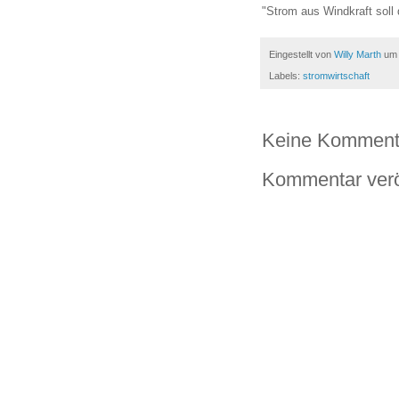
"Strom aus Windkraft soll 
Eingestellt von
Willy Marth
u
Labels:
stromwirtschaft
Keine Komment
Kommentar verö