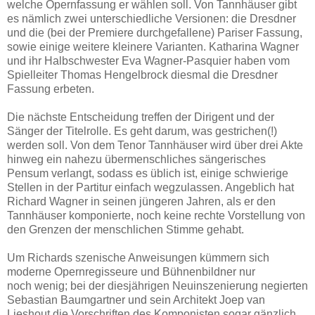
welche Opernfassung er wählen soll. Von Tannhäuser gibt
es nämlich zwei unterschiedliche Versionen: die Dresdner
und die (bei der Premiere durchgefallene) Pariser Fassung,
sowie einige weitere kleinere Varianten. Katharina Wagner
und ihr Halbschwester Eva Wagner-Pasquier haben vom
Spielleiter Thomas Hengelbrock diesmal die Dresdner
Fassung erbeten.
Die nächste Entscheidung treffen der Dirigent und der
Sänger der Titelrolle. Es geht darum, was gestrichen(!)
werden soll. Von dem Tenor Tannhäuser wird über drei Akte
hinweg ein nahezu übermenschliches sängerisches
Pensum verlangt, sodass es üblich ist, einige schwierige
Stellen in der Partitur einfach wegzulassen. Angeblich hat
Richard Wagner in seinen jüngeren Jahren, als er den
Tannhäuser komponierte, noch keine rechte Vorstellung von
den Grenzen der menschlichen Stimme gehabt.
Um Richards szenische Anweisungen kümmern sich
moderne Opernregisseure und Bühnenbildner nur
noch wenig; bei der diesjährigen Neuinszenierung negierten
Sebastian Baumgartner und sein Architekt Joep van
Lieshout die Vorschriften des Komponisten sogar gänzlich.