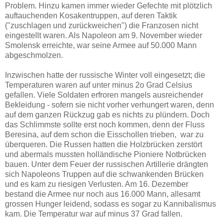
Problem. Hinzu kamen immer wieder Gefechte mit plötzlich
auftauchenden Kosakentruppen, auf deren Taktik
("zuschlagen und zurückweichen")
die Franzosen nicht
eingestellt waren. Als Napoleon am 9. November wieder
Smolensk erreichte, war seine Armee auf 50.000 Mann
abgeschmolzen.
Inzwischen hatte der russische Winter voll eingesetzt; die
Temperaturen waren auf unter minus 2o Grad Celsius
gefallen. Viele Soldaten erfroren mangels ausreichender
Bekleidung - sofern sie nicht vorher verhungert waren, denn
auf dem ganzen Rückzug gab es nichts zu plündern. Doch
das Schlimmste sollte erst noch kommen, denn der Fluss
Beresina, auf dem schon die Eisschollen trieben, war zu
überqueren. Die Russen hatten die Holzbrücken zerstört
und abermals mussten holländische Pioniere Notbrücken
bauen. Unter dem Feuer der russischen Artillerie drängten
sich Napoleons Truppen auf die schwankenden Brücken
und es kam zu riesigen Verlusten. Am 16. Dezember
bestand die Armee nur noch aus 16.000 Mann, allesamt
grossen Hunger leidend, sodass es sogar zu Kannibalismus
kam. Die Temperatur war auf minus 37 Grad fallen.