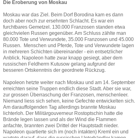
Die Eroberung von Moskau
Moskau war das Ziel. Beim Dorf Borodina kam es dann
doch aber noch zur ersehnten Schlacht. Es war ein
furchtbares Gemetzel. 130.000 Franzosen standen etwa
gleichvielen Russen gegenüber. Am Schluss zählte man
80.000 Tote und Verwundete, 35.000 Franzosen und 45.000
Russen. Menschen und Pferde, Tote und Verwundete lagen
in mehreren Schichten übereinander - ein entsetzlicher
Anblick. Napoleon hatte zwar knapp gesiegt, aber dem
russischen Feldherrn Kutusow gelang aufgrund der
besseren Ortskenntnis der geordnete Rückzug.
Napoleon hetzte weiter nach Moskau und am 14. September
erreichten seine Truppen endlich diese Stadt. Aber sie war,
zur grossen Überraschung der Franzosen, menschenleer.
Niemand liess sich sehen, keine Gefechte entwickelten sich.
Am darauffolgenden Tag allerdings brannte Moskau
lichterloh. Der Militärgouverneur Rostoptschin hatte die
Brände legen lassen und als der Wind die Flammen
anfachte, brannten zwei Drittel der Hauptstadt nieder.
Napoleon quartierte sich im (noch intakten) Kreml ein und
wartete darauf, dass die russischen Unterhändler kamen