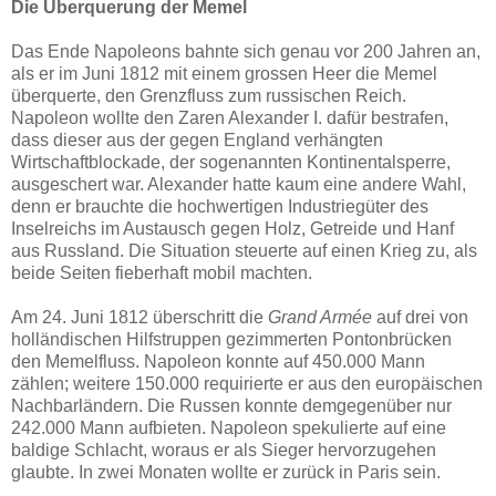
Die Überquerung der Memel
Das Ende Napoleons bahnte sich genau vor 200 Jahren an,
als er im Juni 1812 mit einem grossen Heer die Memel
überquerte, den Grenzfluss zum russischen Reich.
Napoleon wollte den Zaren Alexander I. dafür bestrafen,
dass dieser aus der gegen England verhängten
Wirtschaftblockade, der sogenannten Kontinentalsperre,
ausgeschert war. Alexander hatte kaum eine andere Wahl,
denn er brauchte die hochwertigen Industriegüter des
Inselreichs im Austausch gegen Holz, Getreide und Hanf
aus Russland. Die Situation steuerte auf einen Krieg zu, als
beide Seiten fieberhaft mobil machten.
Am 24. Juni 1812 überschritt die
Grand Armée
auf drei von
holländischen Hilfstruppen gezimmerten Pontonbrücken
den Memelfluss. Napoleon konnte auf 450.000 Mann
zählen; weitere 150.000 requirierte er aus den europäischen
Nachbarländern. Die Russen konnte demgegenüber nur
242.000 Mann aufbieten. Napoleon spekulierte auf eine
baldige Schlacht, woraus er als Sieger hervorzugehen
glaubte. In zwei Monaten wollte er zurück in Paris sein.