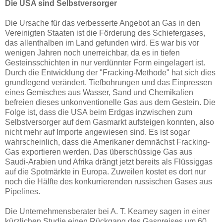
Die USA sind Selbstversorger
Die Ursache für das verbesserte Angebot an Gas in den
Vereinigten Staaten ist die Förderung des Schiefergases,
das allenthalben im Land gefunden wird. Es war bis vor
wenigen Jahren noch unerreichbar, da es in tiefen
Gesteinsschichten in nur verdünnter Form eingelagert ist.
Durch die Entwicklung der "Fracking-Methode" hat sich dies
grundlegend verändert. Tiefbohrungen und das Einpressen
eines Gemisches aus Wasser, Sand und Chemikalien
befreien dieses unkonventionelle Gas aus dem Gestein. Die
Folge ist, dass die USA beim Erdgas inzwischen zum
Selbstversorger auf dem Gasmarkt aufsteigen konnten, also
nicht mehr auf Importe angewiesen sind. Es ist sogar
wahrscheinlich, dass die Amerikaner demnächst Fracking-
Gas exportieren werden. Das überschüssige Gas aus
Saudi-Arabien und Afrika drängt jetzt bereits als Flüssiggas
auf die Spotmärkte in Europa. Zuweilen kostet es dort nur
noch die Hälfte des konkurrierenden russischen Gases aus
Pipelines.
Die Unternehmensberater bei A. T. Kearney sagen in einer
kürzlichen Studie einen Rückgang des Gaspreises um 60