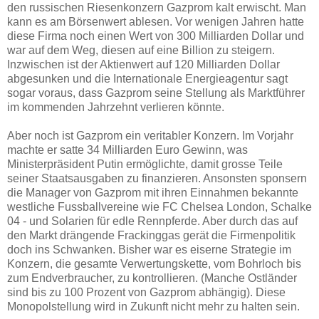
den russischen Riesenkonzern Gazprom kalt erwischt. Man
kann es am Börsenwert ablesen. Vor wenigen Jahren hatte
diese Firma noch einen Wert von 300 Milliarden Dollar und
war auf dem Weg, diesen auf eine Billion zu steigern.
Inzwischen ist der Aktienwert auf 120 Milliarden Dollar
abgesunken und die Internationale Energieagentur sagt
sogar voraus, dass Gazprom seine Stellung als Marktführer
im kommenden Jahrzehnt verlieren könnte.
Aber noch ist Gazprom ein veritabler Konzern. Im Vorjahr
machte er satte 34 Milliarden Euro Gewinn, was
Ministerpräsident Putin ermöglichte, damit grosse Teile
seiner Staatsausgaben zu finanzieren. Ansonsten sponsern
die Manager von Gazprom mit ihren Einnahmen bekannte
westliche Fussballvereine wie FC Chelsea London, Schalke
04 - und Solarien für edle Rennpferde. Aber durch das auf
den Markt drängende Frackinggas gerät die Firmenpolitik
doch ins Schwanken. Bisher war es eiserne Strategie im
Konzern, die gesamte Verwertungskette, vom Bohrloch bis
zum Endverbraucher, zu kontrollieren. (Manche Ostländer
sind bis zu 100 Prozent von Gazprom abhängig). Diese
Monopolstellung wird in Zukunft nicht mehr zu halten sein.