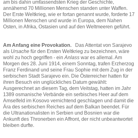
am bis dahin umfassendsten Krieg der Geschichte,
annähernd 70 Millionen Menschen standen unter Waffen.
Der Erste Weltkrieg, wie er fortan genannt wurde, forderte 17
Millionen Menschen und wurde in Europa, dem Nahen
Osten, in Afrika, Ostasien und auf den Weltmeeren geführt.
Am Anfang eine Provokation.
Das Attentat von Sarajevo
als
Ursache
für den Ersten Weltkrieg zu bezeichnen, wäre
wohl zu hoch gegriffen - ein
Anlass
war es allemal. Am
Morgen des 28. Juni 1914, einem Sonntag, trafen Erzherzog
Franz Ferdinand und seine Frau Sophie mit dem Zug in der
serbischen Stadt Sarajevo ein. Die Österreicher hatten für
ihren Besuch ein unglückliches Datum gewählt:
Ausgerechnet an diesem Tag, dem Veitstag, hatten im Jahr
1389 osmanische Verbände ein serbisches Heer auf dem
Amselfeld im Kosovo vernichtend geschlagen und damit die
Ära des serbischen Reiches auf dem Balkan beendet. Für
die Ultranationalisten in Serbien und Bosnien war die
Ankunft des Thronerben ein Affront, der nicht unbeantwortet
bleiben durfte.