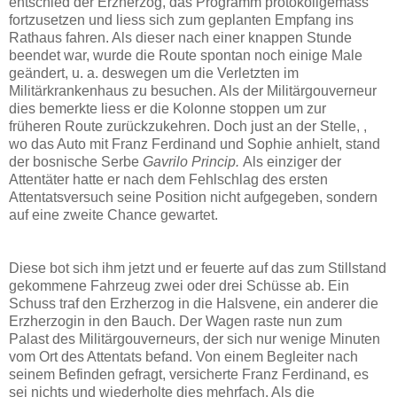
entschied der Erzherzog, das Programm protokollgemäss
fortzusetzen und liess sich zum geplanten Empfang ins
Rathaus fahren. Als dieser nach einer knappen Stunde
beendet war, wurde die Route spontan noch einige Male
geändert, u. a. deswegen um die Verletzten im
Militärkrankenhaus zu besuchen. Als der Militärgouverneur
dies bemerkte liess er die Kolonne stoppen um zur
früheren Route zurückzukehren. Doch just an der Stelle, ,
wo das Auto mit Franz Ferdinand und Sophie anhielt, stand
der bosnische Serbe
Gavrilo Princip.
Als einziger der
Attentäter hatte er nach dem Fehlschlag des ersten
Attentatsversuch seine Position nicht aufgegeben, sondern
auf eine zweite Chance gewartet.
Diese bot sich ihm jetzt und er feuerte auf das zum Stillstand
gekommene Fahrzeug zwei oder drei Schüsse ab. Ein
Schuss traf den Erzherzog in die Halsvene, ein anderer die
Erzherzogin in den Bauch. Der Wagen raste nun zum
Palast des Militärgouverneurs, der sich nur wenige Minuten
vom Ort des Attentats befand. Von einem Begleiter nach
seinem Befinden gefragt, versicherte Franz Ferdinand, es
sei nichts und wiederholte dies mehrfach. Als die