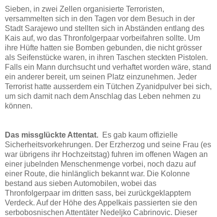
Sieben, in zwei Zellen organisierte Terroristen,
versammelten sich in den Tagen vor dem Besuch in der
Stadt Sarajewo und stellten sich in Abständen entlang des
Kais auf, wo das Thronfolgerpaar vorbeifahren sollte. Um
ihre Hüfte hatten sie Bomben gebunden, die nicht grösser
als Seifenstücke waren, in ihren Taschen steckten Pistolen.
Falls ein Mann durchsucht und verhaftet worden wäre, stand
ein anderer bereit, um seinen Platz einzunehmen. Jeder
Terrorist hatte ausserdem ein Tütchen Zyanidpulver bei sich,
um sich damit nach dem Anschlag das Leben nehmen zu
können.
Das missglückte Attentat.
Es gab kaum offizielle
Sicherheitsvorkehrungen. Der Erzherzog und seine Frau (es
war übrigens ihr Hochzeitstag) fuhren im offenen Wagen an
einer jubelnden Menschenmenge vorbei, noch dazu auf
einer Route, die hinlänglich bekannt war. Die Kolonne
bestand aus sieben Automobilen, wobei das
Thronfolgerpaar im dritten sass, bei zurückgeklapptem
Verdeck. Auf der Höhe des Appelkais passierten sie den
serbobosnischen Attentäter Nedeljko Cabrinovic. Dieser