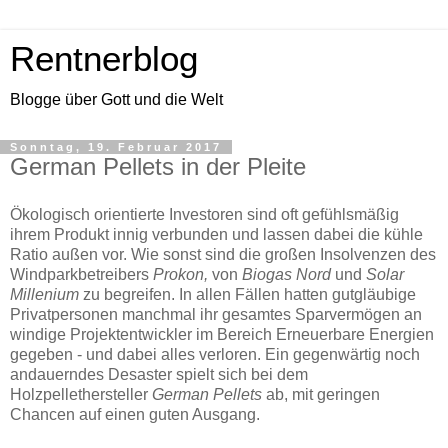
Rentnerblog
Blogge über Gott und die Welt
Sonntag, 19. Februar 2017
German Pellets in der Pleite
Ökologisch orientierte Investoren sind oft gefühlsmäßig
ihrem Produkt innig verbunden und lassen dabei die kühle
Ratio außen vor. Wie sonst sind die großen Insolvenzen des
Windparkbetreibers
Prokon,
von
Biogas Nord
und
Solar
Millenium
zu begreifen. In allen Fällen hatten gutgläubige
Privatpersonen manchmal ihr gesamtes Sparvermögen an
windige Projektentwickler im Bereich Erneuerbare Energien
gegeben - und dabei alles verloren. Ein gegenwärtig noch
andauerndes Desaster spielt sich bei dem
Holzpellethersteller
German Pellets
ab, mit geringen
Chancen auf einen guten Ausgang.