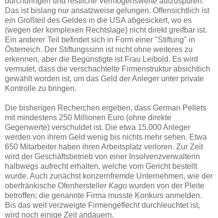
durchdringen und restliche Vermögenswerte aufzuspüren.
Das ist bislang nur ansatzweise gelungen. Offensichtlich ist
ein Großteil des Geldes in die USA abgesickert, wo es
(wegen der komplexen Rechtslage) nicht direkt greifbar ist.
Ein anderer Teil befindet sich in Form einer "Stiftung" in
Österreich. Der Stiftungssinn ist nicht ohne weiteres zu
erkennen, aber die Begünstigte ist Frau Leibold. Es wird
vermutet, dass die verschachtelte Firmenstruktur absichtlich
gewählt worden ist, um das Geld der Anleger unter private
Kontrolle zu bringen.
Die bisherigen Recherchen ergeben, dass German Pellets
mit mindestens 250 Millionen Euro (ohne direkte
Gegenwerte) verschuldet ist. Die etwa 15.000 Anleger
werden von ihrem Geld wenig bis nichts mehr sehen. Etwa
650 Mitarbeiter haben ihren Arbeitsplatz verloren. Zur Zeit
wird der Geschäftsbetrieb von einer Insolvenzverwalterin
halbwegs aufrecht erhalten, welche vom Gericht bestellt
wurde. Auch zunächst konzernfremde Unternehmen, wie der
oberfränkische Ofenhersteller
Kago
wurden von der Pleite
betroffen; die genannte Firma musste Konkurs anmelden.
Bis das weit verzweigte Firmengeflecht durchleuchtet ist,
wird noch einige Zeit andauern.