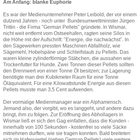
Am Anfang: blanke Euphorie
Es war der Medienunternehmer Peter Leibold, der vor einem
dutzend Jahren - noch unter Bundesumweltminister Jürgen
Trittin - die Firma "German Pellets" gründete. In Wismar,
nicht weit entfernt vom Ostseehafen, ragten seine Silos in
die Höhe mit der Aufschrift: "Energie, die nachwächst". In
den Sägewerken pressten Maschinen Abfallholz, wie
Sägemehl, Hobelspäne und Schleifstaub zu Pellets. Das
waren kleine zylinderförmige Stäbchen, die aussahen wie
Trockenfutter für Hunde. Zwei Tonnen dieser Pellets sollten
den Brennwert von einer Tonne Öl besitzen; zur Lagerung
benötigte man drei Kubikmeter Raum für eine Tonne
Öläquivalent. Für eine Kilowattstunde Energie aus diesen
Pellets musste man 3,5 Cent aufwenden.
Der vormalige Medienmanager war ein Alphamensch.
Jemand also, der vorgibt, wo es langgeht, und andere dazu
bringt, ihm zu folgen. Zur Eröffnung des Abhollagers in
Wismar ließ er sich den Gag einfallen, dass die Kunden -
innerhalb von 100 Sekunden - kostenfrei so viele Säcke
mitnehmen durften, wie sie tragen konnten. Bald breiteten
sich im Hafenviertel (neben German Pellets) viele weitere