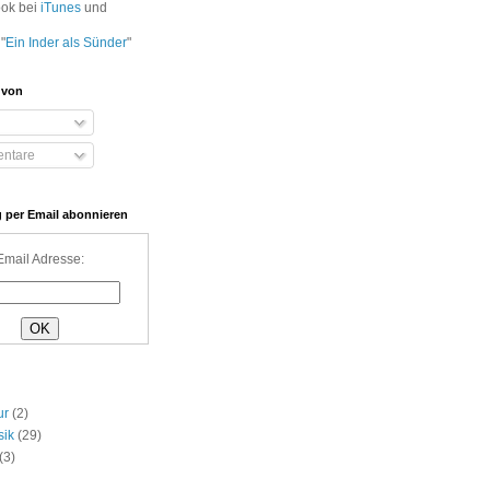
ook bei
iTunes
und
"
Ein Inder als Sünder
"
 von
ntare
 per Email abonnieren
Email Adresse:
ur
(2)
sik
(29)
(3)