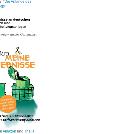
: "
Die Anfänge des
egs
"
nisse an deutschen
ren und
rbeitungsanlagen
eniger lustige Geschichten
s
ei
Amazon
und
Thalia