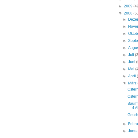
►
2009
(4
▼
2008
(5
►
Deze
►
Nove
►
Okto
►
Sept
►
Augu
►
Juli
(
►
Juni
(
►
Mai
(
►
April
▼
März
Osterr
Osterr
Baumfä
4 A
Gesch
►
Febr
►
Janu