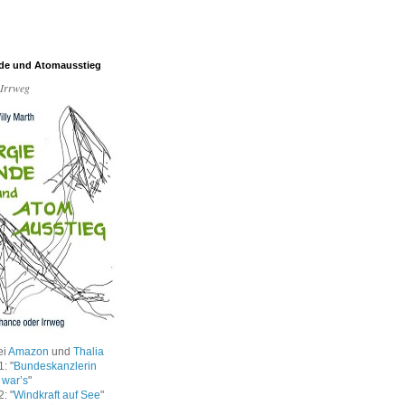
de und Atomausstieg
 Irrweg
ei
Amazon
und
Thalia
: "
Bundeskanzlerin
 war’s
"
: "
Windkraft auf See
"