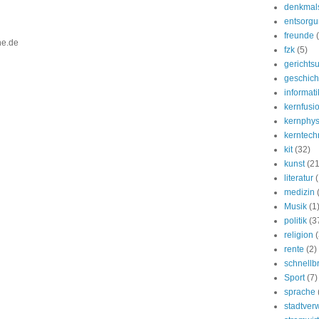
denkmal
entsorg
freunde
ine.de
fzk
(5)
gerichtsu
geschich
informati
kernfusi
kernphys
kerntech
kit
(32)
kunst
(21
literatur
medizin
Musik
(1
politik
(3
religion
(
rente
(2)
schnellb
Sport
(7)
sprache
stadtver