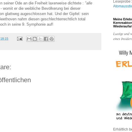
Leseprobe 3
 in seiner Ode an die Freiheit laxerweise dichtete :
"alle
Atomaussti
- womit er die weibliche Bevölkerung bei dieser
 glattweg augeschlossen hat. Und der Gipfel: sein
eethoven nahm diesen geschlechterrechtlich total
Meine Erleb
Kernreakto
och in seine 9. Symphonie auf!
Wiederaufa
Lustige und w
eines Insider
m
18:15
are:
ffentlichen
Erhältlich b