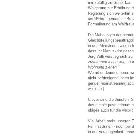
mir zufällig zu Gehör kam
Weigerung zur Erhöhung der
Regierung sich weiterhin s
die Wirtin
- gemacht." Brav
Formulierung am Weltfrau
Die Mahnungen der beamte
Gleichstellungsbeauftragt
in den Ministerien wirken 
dass ihr Manuskript gesch
Jürg Willi verstieg sich zu
zusammen leben will, so w
Wohnung ziehen."
Womit er demonstrieren wo
nicht befriedigend lösen l
gender mainstreaming activ
weiblich
.)
Clever sind die Juristen.
das simple postscriptum an
obiges auch für die weibl
Viel Arbeit steht unseren F
FeministInnen - noch bei d
in der Vergangenheit manc