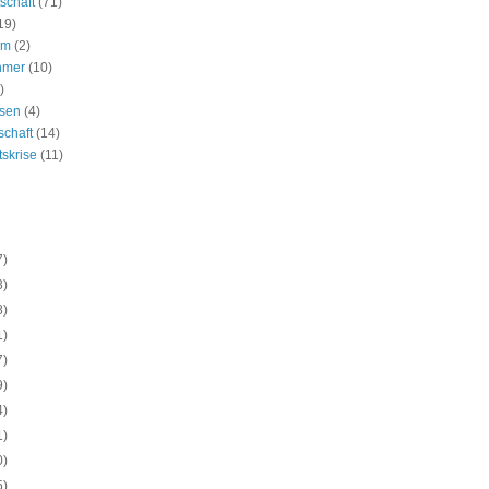
schaft
(71)
19)
um
(2)
hmer
(10)
)
ssen
(4)
schaft
(14)
tskrise
(11)
7)
3)
8)
1)
7)
9)
4)
1)
0)
5)