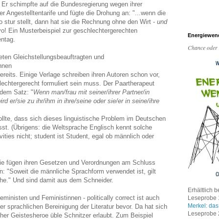
. Er schimpfte auf die Bundesregierung wegen ihrer
 Angestelltentarife und fügte die Drohung an: "...wenn die
o stur stellt, dann hat sie die Rechnung ohne den Wirt -
und
o! Ein Musterbeispiel zur geschlechtergerechten
Energiewen
entag.
Chance oder
ten Gleichstellungsbeauftragten und
innen
bereits. Einige Verlage schreiben ihren Autoren schon vor,
lechtergerecht formuliert sein muss. Der Paartherapeut
 dem Satz: "
Wenn man/frau mit seiner/ihrer Partner/in
ird
er/sie zu ihr/ihm in ihre/seine oder sie/er in seine/ihre
llte, dass sich dieses linguistische Problem im Deutschen
ässt. (Übrigens: die Weltsprache Englisch kennt solche
ities nicht; student ist Student, egal ob männlich oder
 Sie fügen ihren Gesetzen und Verordnungen am Schluss
: "Soweit die männliche Sprachform verwendet ist, gilt
iche." Und sind damit aus dem Schneider.
Erhältlich b
eministen und Feministinnen - politically correct ist auch
Leseprobe 1
Merkel: das
er sprachlichen Bereinigung der Literatur bevor. Da hat sich
Leseprobe 2
her Geistesheroe üble Schnitzer erlaubt. Zum Beispiel