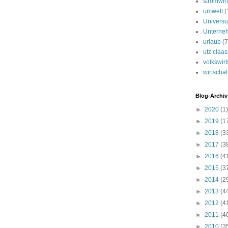
stromwirt
umwelt
(
Univers
Unterne
urlaub
(7
utz claa
volkswirt
wirtschaf
Blog-Archiv
►
2020
(1)
►
2019
(1
►
2018
(3
►
2017
(3
►
2016
(4
►
2015
(3
►
2014
(2
►
2013
(4
►
2012
(4
►
2011
(4
►
2010
(3