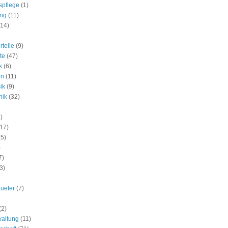
spflege
(1)
ung
(11)
(14)
rteile
(9)
te
(47)
k
(6)
on
(11)
ik
(9)
nik
(32)
)
(17)
(5)
)
7)
3)
rueter
(7)
(2)
waltung
(11)