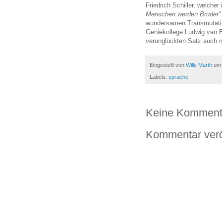
Friedrich Schiller, welcher
Menschen werden Brüder"
wundersamen Transmutation
Geniekollege Ludwig van B
verunglückten Satz auch n
Eingestellt von
Willy Marth
u
Labels:
sprache
Keine Komment
Kommentar verö