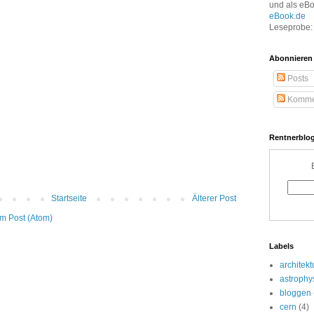
und als eB
eBook.de
Leseprobe: 
Abonnieren
Posts
Komme
Rentnerblog
Startseite
Älterer Post
m Post (Atom)
Labels
architekt
astrophy
bloggen
cern
(4)