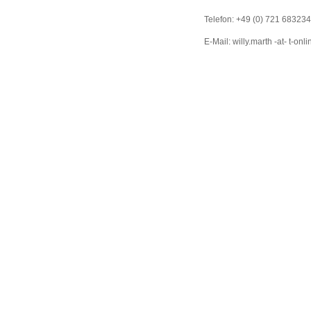
Telefon: +49 (0) 721 683234
E-Mail: willy.marth -at- t-onl