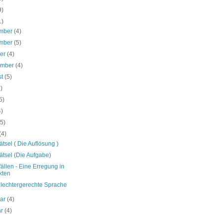
9)
1)
mber
(4)
mber
(5)
ber
(4)
ember
(4)
st
(5)
3)
5)
4)
(5)
(4)
ätsel ( Die Auflösung )
ätsel (Die Aufgabe)
llen - Eine Erregung in
kten
lechtergerechte Sprache
uar
(4)
ar
(4)