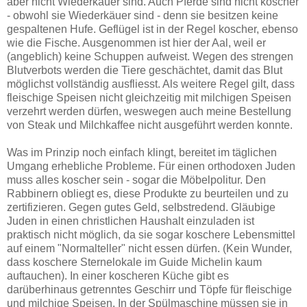
aber nicht Wiederkäuer sind. Auch Pferde sind nicht koscher
- obwohl sie Wiederkäuer sind - denn sie besitzen keine
gespaltenen Hufe. Geflügel ist in der Regel koscher, ebenso
wie die Fische. Ausgenommen ist hier der Aal, weil er
(angeblich) keine Schuppen aufweist. Wegen des strengen
Blutverbots werden die Tiere geschächtet, damit das Blut
möglichst vollständig ausfliesst. Als weitere Regel gilt, dass
fleischige Speisen nicht gleichzeitig mit milchigen Speisen
verzehrt werden dürfen, weswegen auch meine Bestellung
von Steak und Milchkaffee nicht ausgeführt werden konnte.
Was im Prinzip noch einfach klingt, bereitet im täglichen
Umgang erhebliche Probleme. Für einen orthodoxen Juden
muss alles koscher sein - sogar die Möbelpolitur. Den
Rabbinern obliegt es, diese Produkte zu beurteilen und zu
zertifizieren. Gegen gutes Geld, selbstredend. Gläubige
Juden in einen christlichen Haushalt einzuladen ist
praktisch nicht möglich, da sie sogar koschere Lebensmittel
auf einem "Normalteller" nicht essen dürfen. (Kein Wunder,
dass koschere Sternelokale im Guide Michelin kaum
auftauchen). In einer koscheren Küche gibt es
darüberhinaus getrenntes Geschirr und Töpfe für fleischige
und milchige Speisen. In der Spülmaschine müssen sie in