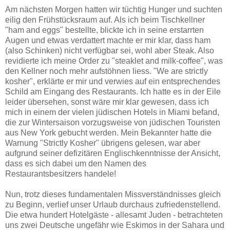
Am nächsten Morgen hatten wir tüchtig Hunger und suchten
eilig den Frühstücksraum auf. Als ich beim Tischkellner
"ham and eggs" bestellte, blickte ich in seine erstarrten
Augen und etwas verdattert machte er mir klar, dass ham
(also Schinken) nicht verfügbar sei, wohl aber Steak. Also
revidierte ich meine Order zu "steaklet and milk-coffee", was
den Kellner noch mehr aufstöhnen liess. "We are strictly
kosher", erklärte er mir und verwies auf ein entsprechendes
Schild am Eingang des Restaurants. Ich hatte es in der Eile
leider übersehen, sonst wäre mir klar gewesen, dass ich
mich in einem der vielen jüdischen Hotels in Miami befand,
die zur Wintersaison vorzugsweise von jüdischen Touristen
aus New York gebucht werden. Mein Bekannter hatte die
Warnung "Strictly Kosher" übrigens gelesen, war aber
aufgrund seiner defizitären Englischkenntnisse der Ansicht,
dass es sich dabei um den Namen des
Restaurantsbesitzers handele!
Nun, trotz dieses fundamentalen Missverständnisses gleich
zu Beginn, verlief unser Urlaub durchaus zufriedenstellend.
Die etwa hundert Hotelgäste - allesamt Juden - betrachteten
uns zwei Deutsche ungefähr wie Eskimos in der Sahara und