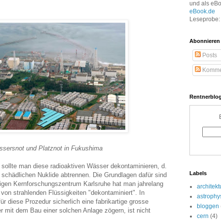
und als eB
eBook.de
Leseprobe: 
Abonnieren
Posts
Komme
Rentnerblog
sersnot und Platznot in Fukushima
, sollte man diese radioaktiven Wässer dekontaminieren, d.
Labels
e schädlichen Nuklide abtrennen. Die Grundlagen dafür sind
igen Kernforschungszentrum Karlsruhe hat man jahrelang
architekt
 von strahlenden Flüssigkeiten "dekontaminiert". In
astrophy
 diese Prozedur sicherlich eine fabrikartige grosse
bloggen
 mit dem Bau einer solchen Anlage zögern, ist nicht
cern
(4)