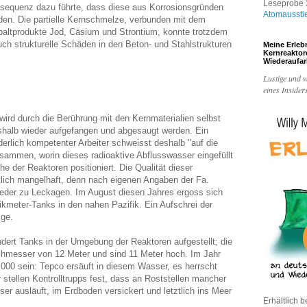
Leseprobe 3
nsequenz dazu führte, dass diese aus Korrosionsgründen
Atomaussti
den. Die partielle Kernschmelze, verbunden mit dem
 Spaltprodukte Jod, Cäsium und Strontium, konnte trotzdem
uch strukturelle Schäden in den Beton- und Stahlstrukturen
Meine Erleb
Kernreakto
Wiederaufa
Lustige und w
eines Insider
wird durch die Berührung mit den Kernmaterialien selbst
shalb wieder aufgefangen und abgesaugt werden. Ein
erlich kompetenter Arbeiter schweisst deshalb "auf die
usammen, worin dieses radioaktive Abflusswasser eingefüllt
he der Reaktoren positioniert. Die Qualität dieser
tlich mangelhaft, denn nach eigenen Angaben der Fa.
der zu Leckagen. Im August diesen Jahres ergoss sich
bikmeter-Tanks in den nahen Pazifik. Ein Aufschrei der
lge.
ndert Tanks in der Umgebung der Reaktoren aufgestellt; die
chmesser von 12 Meter und sind 11 Meter hoch. Im Jahr
.000 sein: Tepco ersäuft in diesem Wasser, es herrscht
 stellen Kontrolltrupps fest, dass an Roststellen mancher
er ausläuft, im Erdboden versickert und letztlich ins Meer
Erhältlich b