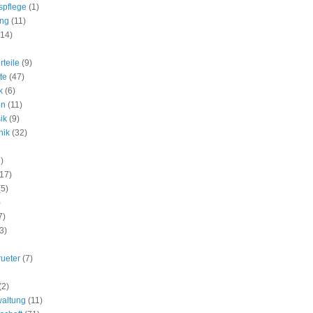
spflege
(1)
ung
(11)
(14)
rteile
(9)
te
(47)
k
(6)
on
(11)
ik
(9)
nik
(32)
)
(17)
(5)
)
7)
3)
rueter
(7)
(2)
waltung
(11)