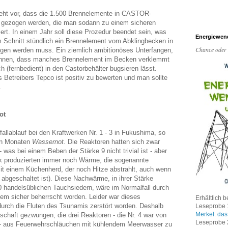
ieht vor, dass die 1.500 Brennelemente in CASTOR-
r gezogen werden, die man sodann zu einem sicheren
ert. In einem Jahr soll diese Prozedur beendet sein, was
Energiewen
im Schnitt stündlich ein Brennelement vom Abklingbecken in
Chance oder
ogen werden muss. Ein ziemlich ambitionöses Unterfangen,
hnen, dass manches Brennelement im Becken verklemmt
ch (fernbedient) in den Castorbehälter bugsieren lässt.
 Betreibers Tepco ist positiv zu bewerten und man sollte
.
ot
fallablauf bei den Kraftwerken Nr. 1 - 3 in Fukushima, so
ten Monaten
Wassernot.
Die Reaktoren hatten sich zwar
 was bei einem Beben der Stärke 9 nicht trivial ist - aber
k produzierten immer noch Wärme, die sogenannte
t einem Küchenherd, der noch Hitze abstrahlt, auch wenn
h abgeschaltet ist). Diese Nachwärme, in ihrer Stärke
00 handelsüblichen Tauchsiedern, wäre im Normalfall durch
m sicher beherrscht worden. Leider war dieses
Erhältlich b
urch die Fluten des Tsunamis zerstört worden. Deshalb
Leseprobe 1
Merkel: das
schaft gezwungen, die drei Reaktoren - die Nr. 4 war von
Leseprobe 2
b - aus Feuerwehrschläuchen mit kühlendem Meerwasser zu