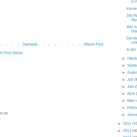
in 
Karri
Die I
Stu
Wer h
Gla
Die d
unt
Startseite
Älterer Post
In der
m Post (Atom)
►
Okto
►
Sept
►
Augu
►
Juli
(
►
Juni
(
►
April
►
März
►
Febr
ine.de
►
Janu
►
2012
(4
►
2011
(4