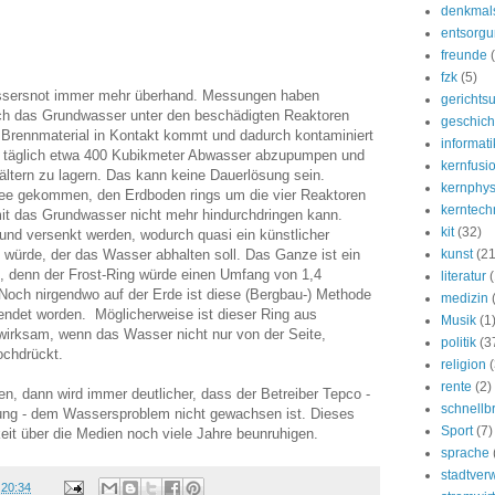
denkmal
entsorg
freunde
fzk
(5)
ssersnot immer mehr überhand. Messungen haben
gerichtsu
ich das Grundwasser unter den beschädigten Reaktoren
geschich
 Brennmaterial in Kontakt kommt und dadurch kontaminiert
informati
nd täglich etwa 400 Kubikmeter Abwasser abzupumpen und
kernfusi
ältern zu lagern. Das kann keine Dauerlösung sein.
kernphys
dee gekommen, den Erdboden rings um die vier Reaktoren
kerntech
mit das Grundwasser nicht mehr hindurchdringen kann.
kit
(32)
rund versenkt werden, wodurch quasi ein künstlicher
 würde, der das Wasser abhalten soll. Das Ganze ist ein
kunst
(21
, denn der Frost-Ring würde einen Umfang von 1,4
literatur
och nirgendwo auf der Erde ist diese (Bergbau-) Methode
medizin
ndet worden. Möglicherweise ist dieser Ring aus
Musik
(1
 wirksam, wenn das Wasser nicht nur von der Seite,
politik
(3
ochdrückt.
religion
(
rente
(2)
 dann wird immer deutlicher, dass der Betreiber Tepco -
schnellb
rung - dem Wassersproblem nicht gewachsen ist. Dieses
Sport
(7)
eit über die Medien noch viele Jahre beunruhigen.
sprache
stadtver
m
20:34