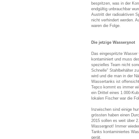
bespritzen, was in der Ko
endgültig unbrauchbar wur
Austritt der radioaktiven
nicht verhindert werden. A
waren die Folge.
Die jetzige Wasser
s
not
Das eingespritzte Wasser 
kontaminiert und muss de
spezielles Team nicht sond
Schnelle" Stahlbehälter z
wird und die man in der Nä
Wassertanks ist offensich
Tepco kommt es immer wie
ein Drittel eines 1.000-Ku
lokalen Fischer war die Fo
Inzwischen sind einige hu
grössten haben einen Dur
2015 sollen es weit über 2
Wasser
s
not! Immer wieder
Tanks kontaminiertes Wass
gerät.