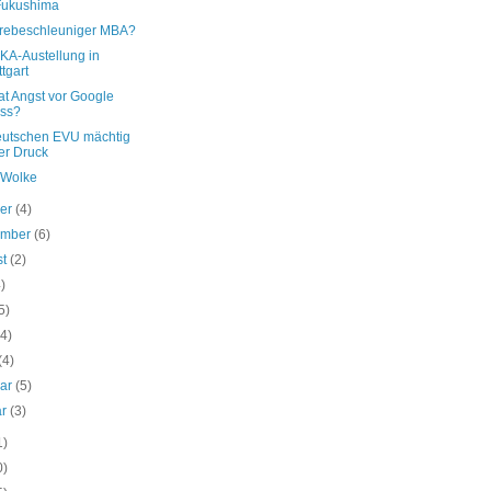
Fukushima
erebeschleuniger MBA?
NKA-Austellung in
ttgart
at Angst vor Google
ss?
eutschen EVU mächtig
er Druck
 Wolke
ber
(4)
ember
(6)
st
(2)
4)
5)
(4)
(4)
uar
(5)
ar
(3)
1)
0)