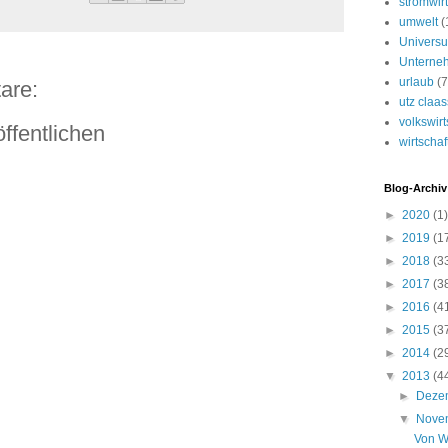
stromwirt
umwelt
(
Univers
Unterne
urlaub
(7
are:
utz claa
volkswirt
ffentlichen
wirtschaf
Blog-Archiv
►
2020
(1)
►
2019
(1
►
2018
(3
►
2017
(3
►
2016
(4
►
2015
(3
►
2014
(2
▼
2013
(4
►
Deze
▼
Nove
Von W