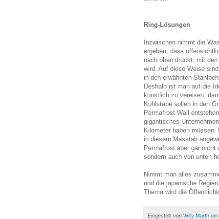
Ring-Lösungen
Inzwischen nimmt die Wa
ergeben, dass offensichtl
nach oben drückt, mit den
wird. Auf diese Weise si
in den erwähnten Stahlbeh
Deshalb ist man auf die I
künstlich zu vereisen, da
Kühlstäbe sollen in den G
Permafrost-Wall entstehen
gigantisches Unternehmen
Kilometer haben müssen. N
in diesem Masstab angewe
Permafrost aber gar nicht
sondern auch von unten h
Nimmt man alles zusammen,
und die japanische Regie
Thema wird die Öffentlichk
Eingestellt von
Willy Marth
u