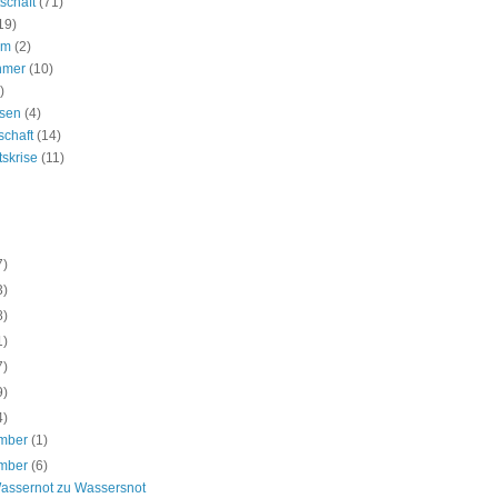
schaft
(71)
19)
um
(2)
hmer
(10)
)
ssen
(4)
schaft
(14)
tskrise
(11)
7)
3)
8)
1)
7)
9)
4)
mber
(1)
mber
(6)
assernot zu Wassersnot