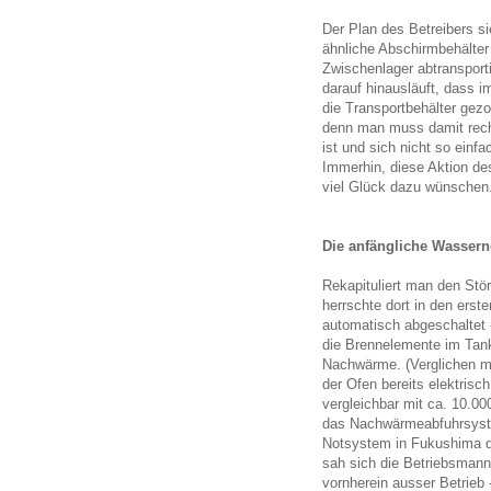
Der Plan des Betreibers s
ähnliche Abschirmbehälte
Zwischenlager abtransporti
darauf hinausläuft, dass 
die Transportbehälter gez
denn man muss damit rec
ist und sich nicht so einfa
Immerhin, diese Aktion des
viel Glück dazu wünschen
Die anfängliche Wassern
Rekapituliert man den Stör
herrschte dort in den ers
automatisch abgeschaltet -
die Brennelemente im Tan
Nachwärme. (Verglichen mi
der Ofen bereits elektrisc
vergleichbar mit ca. 10.0
das Nachwärmeabfuhrsyste
Notsystem in Fukushima d
sah sich die Betriebsmann
vornherein ausser Betrie