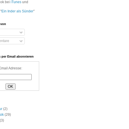
ook bei
iTunes
und
"
Ein Inder als Sünder
"
 von
ntare
 per Email abonnieren
Email Adresse:
ur
(2)
sik
(29)
(3)