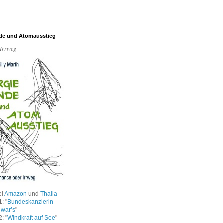
de und Atomausstieg
 Irrweg
ei
Amazon
und
Thalia
: "
Bundeskanzlerin
 war’s
"
: "
Windkraft auf See
"