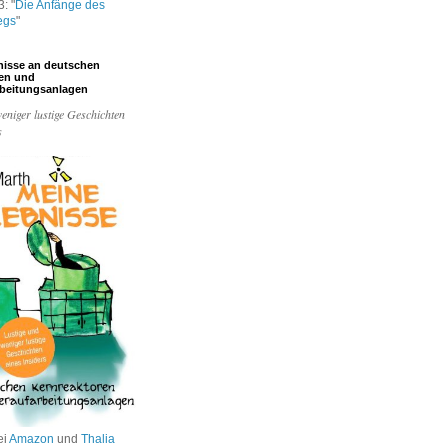
: "
Die Anfänge des
egs
"
nisse an deutschen
ren und
rbeitungsanlagen
eniger lustige Geschichten
s
ei
Amazon
und
Thalia