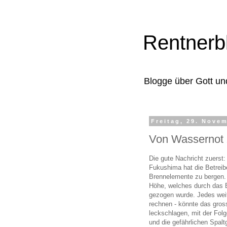
Rentnerb
Blogge über Gott un
Freitag, 29. Nove
Von Wassernot 
Die gute Nachricht zuerst:
Fukushima hat die Betrei
Brennelemente zu bergen. 
Höhe, welches durch das 
gezogen wurde. Jedes weit
rechnen - könnte das gro
leckschlagen, mit der Fol
und die gefährlichen Spal