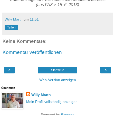
(aus FAZ v. 15. 6. 2013)
Willy Marth
um
11:51
Teilen
Keine Kommentare:
Kommentar veröffentlichen
‹
›
Startseite
Web-Version anzeigen
Über mich
Willy Marth
Mein Profil vollständig anzeigen
Powered by
Blogger
.