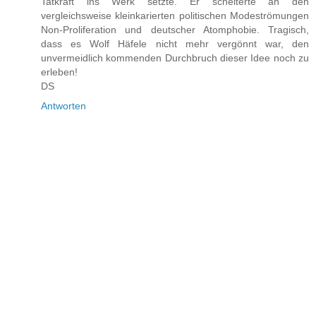
Tatkraft ins Werk setzte. Er scheiterte an den
vergleichsweise kleinkarierten politischen Modeströmungen
Non-Proliferation und deutscher Atomphobie. Tragisch,
dass es Wolf Häfele nicht mehr vergönnt war, den
unvermeidlich kommenden Durchbruch dieser Idee noch zu
erleben!
DS
Antworten