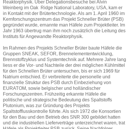
Reaktorphysik. Über Delegationsbesuche bei Alvin
Weinberg im Oak Ridge National Laboratory, USA, kam er
in Kontakt mit der Brütertechnologie. Als am 1. April 1960 im
Kernforschungszentrum das Projekt Schneller Brüter (PSB)
gegründet wurde, ernannte man Häfele zum Projektleiter. Im
Jahr 1963 übertrug man ihm noch zusätzlich die Leitung des
Instituts für Angewandte Reaktorphysik.
Im Rahmen des Projekts Schneller Brüter baute Häfele die
Gruppen SNEAK, SEFOR, Brennelemententwicklung,
Brennstoffzyklus und Systemtechnik auf. Mehrere Jahre lang
liess er die Vor- und Nachteile der drei möglichen Kühlmittel
für den Schnellen Brüter untersuchen, bis er sich 1969 für
Natrium entschied. Er verbreiterte die personelle und
finanzielle Struktur des PSB durch Einbeziehung von
EURATOM, sowie belgischer und holländischer
Forschungszentren. Frühzeitig erkannte Häfele die
politische und strategische Bedeutung des Spaltstoffs
Plutonium, was zur Gründung des Projekts
Spaltstofflusskontrolle führte. Als sich 1972 die Konsortien
für den Bau und den Betrieb des SNR 300 gebildet hatten
und die industriellen Lieferverträge unterzeichnet waren, trat
Häfele als Projektleiter PSB zurück. Seine Nachfolger