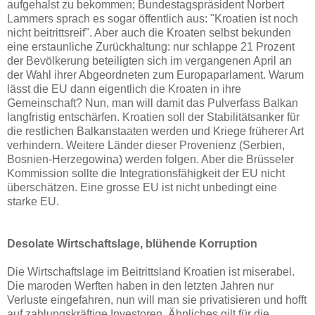
aufgehalst zu bekommen; Bundestagspräsident Norbert
Lammers sprach es sogar öffentlich aus: "Kroatien ist noch
nicht beitrittsreif". Aber auch die Kroaten selbst bekunden
eine erstaunliche Zurückhaltung: nur schlappe 21 Prozent
der Bevölkerung beteiligten sich im vergangenen April an
der Wahl ihrer Abgeordneten zum Europaparlament. Warum
lässt die EU dann eigentlich die Kroaten in ihre
Gemeinschaft? Nun, man will damit das Pulverfass Balkan
langfristig entschärfen. Kroatien soll der Stabilitätsanker für
die restlichen Balkanstaaten werden und Kriege früherer Art
verhindern. Weitere Länder dieser Provenienz (Serbien,
Bosnien-Herzegowina) werden folgen. Aber die Brüsseler
Kommission sollte die Integrationsfähigkeit der EU nicht
überschätzen. Eine grosse EU ist nicht unbedingt eine
starke EU.
Desolate Wirtschaftslage, blühende Korruption
Die Wirtschaftslage im Beitrittsland Kroatien ist miserabel.
Die maroden Werften haben in den letzten Jahren nur
Verluste eingefahren, nun will man sie privatisieren und hofft
auf zahlungskräftige Investoren. Ähnliches gilt für die