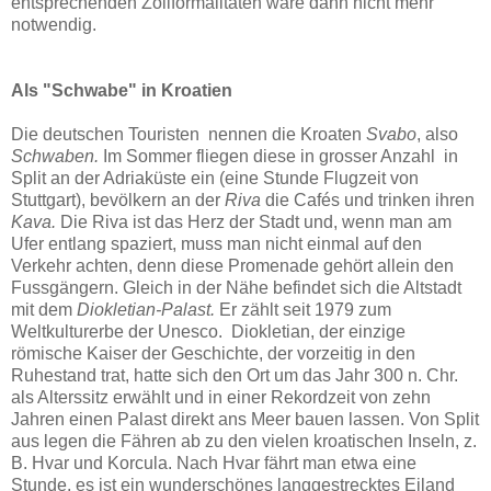
entsprechenden Zollformalitäten wäre dann nicht mehr
notwendig.
Als "Schwabe" in Kroatien
Die deutschen Touristen nennen die Kroaten
Svabo
, also
Schwaben.
Im Sommer fliegen diese in grosser Anzahl in
Split an der Adriaküste ein (eine Stunde Flugzeit von
Stuttgart), bevölkern an der
Riva
die Cafés und trinken ihren
Kava.
Die Riva ist das Herz der Stadt und, wenn man am
Ufer entlang spaziert, muss man nicht einmal auf den
Verkehr achten, denn diese Promenade gehört allein den
Fussgängern. Gleich in der Nähe befindet sich die Altstadt
mit dem
Diokletian-Palast.
Er zählt seit 1979 zum
Weltkulturerbe der Unesco. Diokletian, der einzige
römische Kaiser der Geschichte, der vorzeitig in den
Ruhestand trat, hatte sich den Ort um das Jahr 300 n. Chr.
als Alterssitz erwählt und in einer Rekordzeit von zehn
Jahren einen Palast direkt ans Meer bauen lassen. Von Split
aus legen die Fähren ab zu den vielen kroatischen Inseln, z.
B. Hvar und Korcula. Nach Hvar fährt man etwa eine
Stunde, es ist ein wunderschönes langgestrecktes Eiland