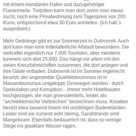
mit einem mondänen Hafen und dazugehöriger
Flaniermeile. Trotzdem kann man dort, wenn man etwas
sucht, noch eine Privatwohnung zum Tagespreis von 200
Kuna
, entsprechend etwa 30 Euro anmieten. (Ich hab´s
ausprobiert.)
Mehr Gedränge gibt es zur Sommerzeit in
Dubrovnik.
Auch
dort kann man eine mittelalterliche Altstadt bewundern. Sie
verkraftet eigentlich nur 7.000 Touristen, aber meistens
tummeln sich dort 25.000. Das hängt vor allem mit den
vielen Kreuzfahrtschiffen zusammen, die dort anlegen und
ihre Gäste entladen. Dubrovnik ist im Sommer regelrecht
besetzt, der angestrebte Qualitätstourismus ist in
Massentourismus umgekippt. Deswegen werden - durch
Spekulation und Korruption - immer mehr Hotelbauten
hochgezogen, die man groesstenteils, leider, als
"architektonische Verbrechen" bezeichnen muss. Kroatien
besitzt etwa tausend Inseln mit unzähligen Badestränden.
Leider sind sie zumeist sehr steinig, Sandstrände sind
Mangelware. Ebenfalls bedauerlich ist, dass so wenige
Stege ins glasklare Wasser ragen.