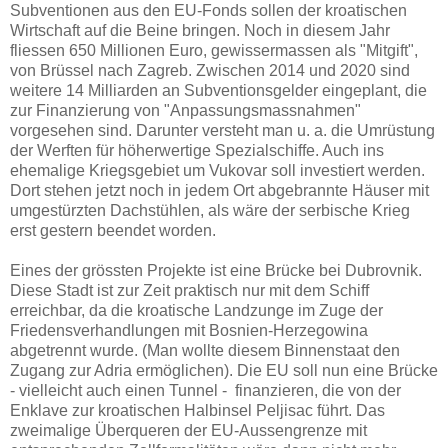
Subventionen aus den EU-Fonds sollen der kroatischen
Wirtschaft auf die Beine bringen. Noch in diesem Jahr
fliessen 650 Millionen Euro, gewissermassen als "Mitgift",
von Brüssel nach Zagreb. Zwischen 2014 und 2020 sind
weitere 14 Milliarden an Subventionsgelder eingeplant, die
zur Finanzierung von "Anpassungsmassnahmen"
vorgesehen sind. Darunter versteht man u. a. die Umrüstung
der Werften für höherwertige Spezialschiffe. Auch ins
ehemalige Kriegsgebiet um Vukovar soll investiert werden.
Dort stehen jetzt noch in jedem Ort abgebrannte Häuser mit
umgestürzten Dachstühlen, als wäre der serbische Krieg
erst gestern beendet worden.
Eines der grössten Projekte ist eine Brücke bei Dubrovnik.
Diese Stadt ist zur Zeit praktisch nur mit dem Schiff
erreichbar, da die kroatische Landzunge im Zuge der
Friedensverhandlungen mit Bosnien-Herzegowina
abgetrennt wurde. (Man wollte diesem Binnenstaat den
Zugang zur Adria ermöglichen). Die EU soll nun eine Brücke
- vielleicht auch einen Tunnel - finanzieren, die von der
Enklave zur kroatischen Halbinsel Peljisac führt. Das
zweimalige Überqueren der EU-Aussengrenze mit